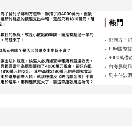
熱門
FJM國際
副主任涉酒