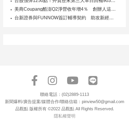
台股強彈1250點！外資歷來第三大單日回補903億 ETF反彈
子/
美商Coupang酷澎Q2淨營收年增4％ 創辦人這樣看台灣市場！
感
情
台新證券與FUNNOW簽訂輔導契約 助攻新經濟企業上市櫃
藝
術
／
文
創
／
電
影
推
薦
科
聯絡電話：(02)2889-1113
技/
新聞爆料/廣告提案/媒體合作/聯絡信箱：pinview50@gmail.com
遊
戲
品觀點 版權所有 ©2022 品觀點 All Rights Reserved.
隱私權聲明
運
動