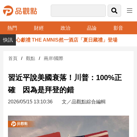
熱門
財經
政治
品論
影音
品
飲暖心獻禮 THE AMNIS然一酒店「夏日藏禮」登場
觀
點
財
首頁
觀點
兩岸/國際
經
習近平說美國衰落！川普：100%正
台
灣
確 因為是拜登的錯
財
經
2026/05/15 13:10:36
文／品觀點綜合編輯
新
聞
產
經/
股