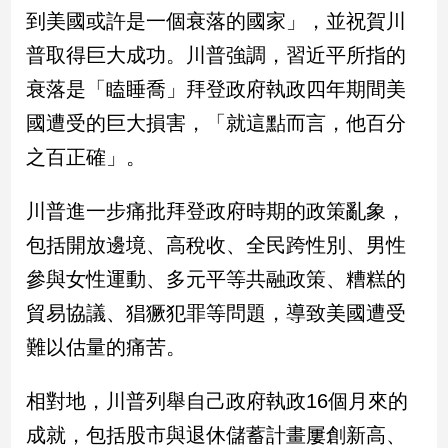
民
到美國或許是一個衰落的國家」，並祝賀川
調
普取得巨大成功。川普強調，習近平所指的
國
會
衰落是「瞌睡喬」拜登政府執政四年期間美
焦
國遭受的巨大損害，「就這點而言，他百分
點
之百正確」。
觀
川普進一步痛批拜登政府時期的政策亂象，
點
包括開放邊境、高稅收、全民跨性別、男性
兩
參與女性運動、多元平等共融政策、糟糕的
岸/
貿易協議、猖獗犯罪等問題，導致美國遭受
國
際
難以估量的痛苦。
社
會/
相對地，川普列舉自己政府執政16個月來的
地
方
成就，包括股市與退休儲蓄計畫屢創新高、