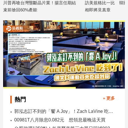
川普再嗆台灣壟斷晶片業！揚言任期結
訪美規格比一比 韓國
建
束前搶回60%產能
相即將見真章
築/
2026/07/03
2026/06/18
室
內
設
計
旅
遊/
美
食
星
座/
命
理
» 更多
熱門
消
費
郭泓志訂不到的「饗 A Joy」！Zach LaVine 吃到了！ 網笑：運動員來吃超划算
健
00981T八月除息0.082元 想領息最晚這天買
康/
親