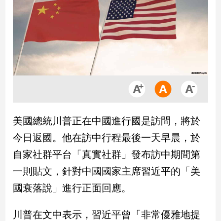
市
房
地
產
品
觀
點
政
美國總統川普正在中國進行國是訪問，將於
治
今日返國。他在訪中行程最後一天早晨，於
政
自家社群平台「真實社群」發布訪中期間第
治
一則貼文，針對中國國家主席習近平的「美
焦
點
國衰落說」進行正面回應。
品
觀
川普在文中表示，習近平曾「非常優雅地提
點