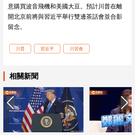
意購買波音飛機和美國大豆。預計川普在離
娛
開北京前將與習近平舉行雙邊茶話會並合影
樂
留念。
娛
樂
川普
習近平
川習會
星
聞
流
行/
相關新聞
時
尚
追
星
生
活