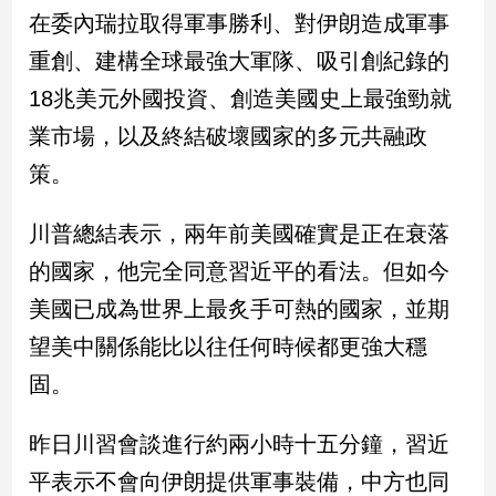
新
在委內瑞拉取得軍事勝利、對伊朗造成軍事
冠
重創、建構全球最強大軍隊、吸引創紀錄的
病
毒
18兆美元外國投資、創造美國史上最強勁就
專
區
業市場，以及終結破壞國家的多元共融政
策。
南
川普總結表示，兩年前美國確實是正在衰落
台
的國家，他完全同意習近平的看法。但如今
灣
觀
美國已成為世界上最炙手可熱的國家，並期
點
望美中關係能比以往任何時候都更強大穩
南
固。
台
灣
昨日川習會談進行約兩小時十五分鐘，習近
觀
點
平表示不會向伊朗提供軍事裝備，中方也同