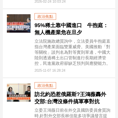
2026-02-24 10:03:24
專
區
政治焦點
【我
95%稀土靠中國進口 牛煦庭：
的
無人機產業危在旦夕
觀
點】
立法院施政總質詢中，立法委員牛煦庭直
指台灣產業面臨雙重威脅。美國推動「對
等關稅」談判名為對等實則單邊，中國大
陸則透過稀土出口管制進行長期經濟管
控，民進黨政府卻缺乏預判與應變能力。
2025-11-07 16:28:24
政治焦點
訪北約恐惹俄羅斯?王鴻薇轟外
交部:台灣沒條件搞軍事對抗
立委王鴻薇日前在外交及國防委員會質詢
時,針對外交部長林佳龍多項爭議發言提