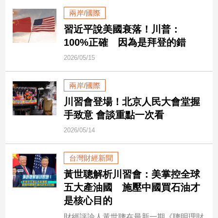
建
兩岸/國際
築/
習近平說美國衰落！川普：
室
100%正確 因為是拜登的錯
內
設
2026/05/15
計
旅
兩岸/國際
遊/
美
川習會登場！北京人民大會堂握
食
手致意 會談重點一次看
星
2026/05/14
座/
命
理
台灣財經新聞
消
黃世聰解析川習會：美掌控全球
費
五大產油國 施壓中國買石油才
健
是核心目的
康/
親
財經評論人黃世聰在最新一期《聰明理財