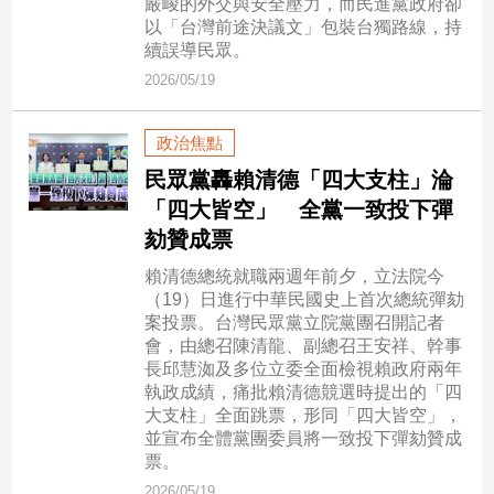
嚴峻的外交與安全壓力，而民進黨政府卻
民
以「台灣前途決議文」包裝台獨路線，持
調
續誤導民眾。
國
2026/05/19
會
焦
點
政治焦點
民眾黨轟賴清德「四大支柱」淪
「四大皆空」 全黨一致投下彈
觀
劾贊成票
點
賴清德總統就職兩週年前夕，立法院今
兩
（19）日進行中華民國史上首次總統彈劾
岸/
案投票。台灣民眾黨立院黨團召開記者
國
會，由總召陳清龍、副總召王安祥、幹事
際
長邱慧洳及多位立委全面檢視賴政府兩年
執政成績，痛批賴清德競選時提出的「四
社
大支柱」全面跳票，形同「四大皆空」，
會/
並宣布全體黨團委員將一致投下彈劾贊成
地
票。
方
2026/05/19