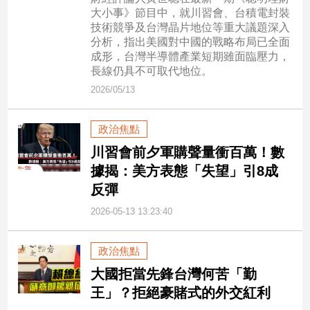
子/
大小事》節目中，就川習會、台積電封裝
感
技術競爭及台灣晶片地位等重大議題深入
情
分析，指出美國對中國的戰略布局已全面
成形，台灣半導體產業短期雖面臨壓力，
藝
長線仍具不可取代地位。
術
2026/05/13
／
文
創
政治焦點
／
電
川習會前夕軍購聲量衝百萬！數
影
據揭：美方表態「失望」引8成
推
反彈
薦
2026-05-13 13:23:40
科
技/
遊
政治焦點
戲
大國拒當先鋒台灣何苦「勤
運
王」？拒絕豪賭式的外交紅利
動