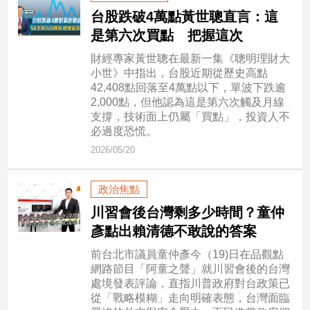
市
台股跌破4萬點黃世聰直言：這
房
是第六次買點 把握這次
地
產
財經專家黃世聰在最新一集《聰明理財大
小世》中指出，台股近期從歷史高點
42,408點回落至4萬點以下，單波下跌逾
2,000點，但他認為這是第六次觸及月線
品
支撐，技術面上仍屬「買點」，投資人不
觀
必過度恐慌。
點
2026/05/20
政
治
政治焦點
政
川習會後台灣剩多少時間？童仲
治
彥點出賴清德不敢說的答案
焦
點
前台北市議員童仲彥今（19)日在品觀點
網路節目「阿童之聲」就川習會後的台灣
品
處境發表評論，直指川普政府對台政策已
觀
從「戰略模糊」走向明確表態，台灣面臨
點