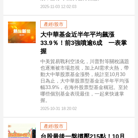
2025-11-03 12:02:03
產經/股市
大中華基金近半年平均飆漲
33.9％！前3強噴逾6成 一表掌
握
中美貿易戰利空淡化，川普對等關稅議題
也逐漸被市場忽視，加上AI需求火熱，帶
動大中華股票基金漲勢，統計至10月30
日為止，大中華股票型基金近半年平均漲
幅33.9%，在海外股票型基金稱冠。至於
哪些個別基金表現最佳，一起來快速掌
握。
2025-10-31 18:20:02
產經/股市
台股最後一盤摜壓215點！10月