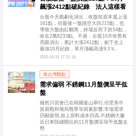
飆漲2412點破紀錄 法人這樣看
台股今天戲劇化演出，收盤前原本還上漲
161點，但最後一盤跳空大跌215點，也
導致大盤由紅翻黑，終場反而下跌54點，
收在2萬8233點。不過，台股10月依舊有
亮眼演出，累計大漲2412點，創下史上
最強10月紀錄，單月漲幅高達9.3％。
2025-10-31 17:31:18
南台灣觀點
需求偏弱 不銹鋼11月盤價呈平低
盤
雖然川習會已在韓國釜山舉行,但受美中
貿易戰和俄烏戰爭等因素影響,市場需求
仍顯疲弱,加上原料成本仍高,不銹鋼大廠
近日來陸續開出的11月盤價呈現平低盤走
勢