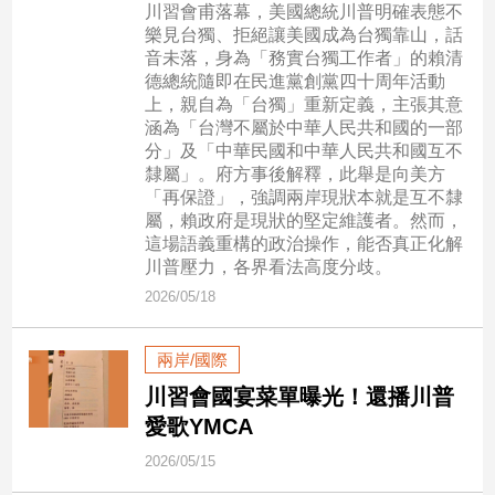
川習會甫落幕，美國總統川普明確表態不
樂見台獨、拒絕讓美國成為台獨靠山，話
娛
音未落，身為「務實台獨工作者」的賴清
德總統隨即在民進黨創黨四十周年活動
樂
上，親自為「台獨」重新定義，主張其意
涵為「台灣不屬於中華人民共和國的一部
娛
分」及「中華民國和中華人民共和國互不
樂
隸屬」。府方事後解釋，此舉是向美方
星
「再保證」，強調兩岸現狀本就是互不隸
聞
屬，賴政府是現狀的堅定維護者。然而，
流
這場語義重構的政治操作，能否真正化解
行/
川普壓力，各界看法高度分歧。
時
2026/05/18
尚
追
兩岸/國際
星
川習會國宴菜單曝光！還播川普
愛歌YMCA
生
2026/05/15
活