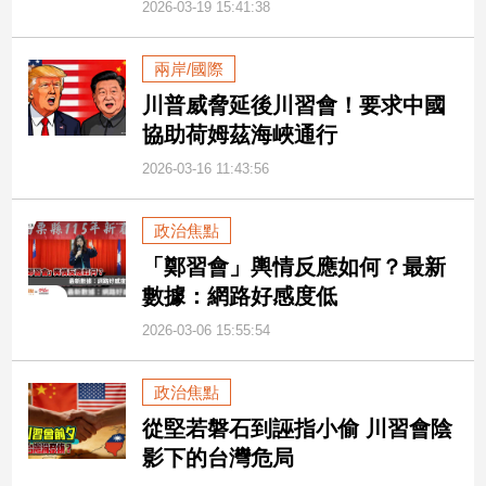
2026-03-19 15:41:38
寵
物
Pet
兩岸/國際
川普威脅延後川習會！要求中國
影
協助荷姆茲海峽通行
音
2026-03-16 11:43:56
專
區
政治焦點
「鄭習會」輿情反應如何？最新
合
數據：網路好感度低
作
2026-03-06 15:55:54
媒
體
政治焦點
從堅若磐石到誣指小偷 川習會陰
投
影下的台灣危局
稿