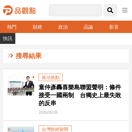
熱門
財經
政治
品論
影音
品
觀
點
財
搜尋結果
經
台
政治焦點
灣
童仲彥轟喜樂島聯盟聲明：條件
財
經
接受一國兩制 台獨史上最失敗
新
的反串
聞
2026/05/26
產
經/
股
台灣財經新聞