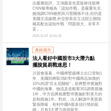
出嚴厲批評。王鴻薇首先質疑林佳龍將
CNN報導稱為「認知作戰」是嚴重失言,
她強調CNN雖然與川普關係不佳,但仍是
美國主流媒體,外交部長在立法院公開指
稱其配合認知作戰「問題很大、非常不
妥」。
2025-11-07 10:01:15
產經/股市
法人看好中國股市3大潛力點
擺脫貿易戰迷思！
川習會落幕，中國將暫緩稀土出口管制1
年，美國則將取消針對中國商品加徵的
10%所謂“芬太尼關稅”，並將暫停實施對
中國的海事、物流及造船業301調查措施
1年，中方也將相應暫停實施針對美方的
反制措施1年。對此，法人解讀中美貿易
緊張降級，有利中國A股多頭行情的延
續，且有3大潛力值得留意。