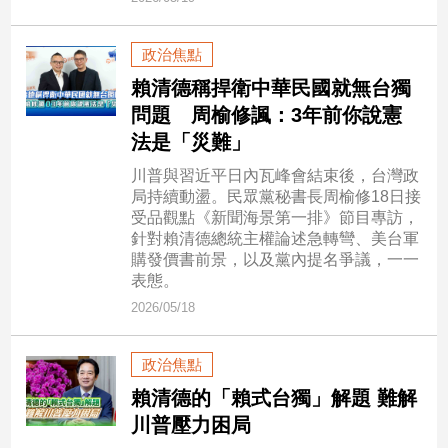
新
冠
病
政治焦點
毒
賴清德稱捍衛中華民國就無台獨
專
問題 周榆修諷：3年前你說憲
區
法是「災難」
川普與習近平日內瓦峰會結束後，台灣政
南
局持續動盪。民眾黨秘書長周榆修18日接
台
受品觀點《新聞海景第一排》節目專訪，
針對賴清德總統主權論述急轉彎、美台軍
灣
購發價書前景，以及黨內提名爭議，一一
觀
表態。
點
2026/05/18
南
台
政治焦點
灣
賴清德的「賴式台獨」解題 難解
觀
川普壓力困局
點