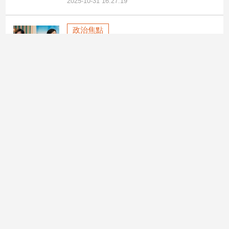
2025-10-31 16:27:19
政治焦點
林佳龍挺林岱樺惹議 黨發言人卓
冠廷遭下「禁上台令」
民進黨高雄市長初選陷入派系角力風暴。
外交部長林佳龍率正國會大動作力挺涉司
法案件的立委林岱樺, 引發黨內外強烈反
彈。林佳龍於29日深夜轉貼支持林岱樺的
文章, 盛讚她「不貪不取」,隨後正國會成
員包括黨發言人卓冠廷、立委王義川等人
接連跟進, 被視為公然介入初選, 在黨內炸
鍋。
2025-10-31 11:01:53
政治焦點
川習會落幕 台灣該喘口氣還是嘆
息