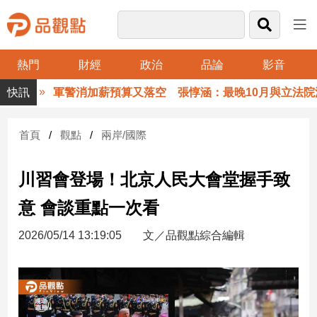
熱門
財經
政治
品論
影音
品
軍警消加薪預算又落空 張惇涵：最晚10月與立法院溝
觀
點
財
首頁
觀點
兩岸/國際
經
川習會登場！北京人民大會堂握手致
台
灣
意 會談重點一次看
財
經
2026/05/14 13:19:05
文／品觀點綜合編輯
新
聞
產
經/
股