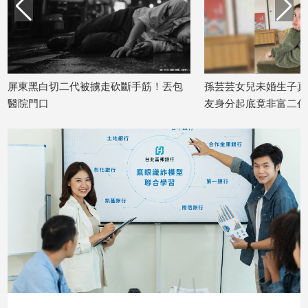
建
築/
室
內
設
黑白切二代被擄走砍斷手筋！丟包
孫芸芸女兒未婚生子真相曝
計
門口
友身分起底竟非富二代
旅
04/21
2026/03/27
遊/
美
食
星
座/
命
理
消
費
健
康/
親