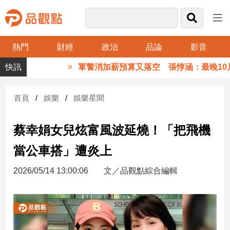
熱門
財經
政治
品論
影音
品
軍警消加薪預算又落空 張惇涵：最晚10月
觀
點
財
首頁
娛樂
娛樂星聞
經
蔡幸娟女兒炫富風波延燒！「把飛機
台
灣
當公車搭」遭炎上
財
經
2026/05/14 13:00:06
文／品觀點綜合編輯
新
聞
產
經/
股