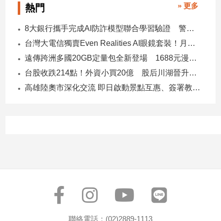
» 更多
熱門
子/
感
8大銀行攜手完成AI防詐模型聯合學習驗證 警示帳戶準確度提升2倍
情
台灣大電信獨賣Even Realities AI眼鏡套裝！月付1399元 專案價3990
藝
術
遠傳跨洲多國20GB定量包全新登場 1688元漫遊逾百國家！
／
台股收跌214點！外資小買20億 股后川湖晉升萬金股
文
創
高雄陸奧市深化交流 即日啟動景點互惠、簽署教育合作MOU
／
電
影
推
薦
科
技/
遊
戲
運
動
聯絡電話：(02)2889-1113