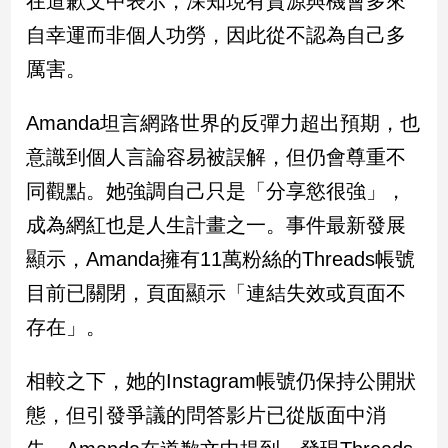
在道歉文中表示，深知現有資源與機會多來
新
自幸運而非個人功勞，因此從不認為自己多
冠
病
厲害。
毒
專
區
Amanda坦言網路世界的反彈力超出預期，也
意識到個人言論容易被誤解，但仍會尊重不
同觀點。她強調自己只是「分享慾很強」，
南
台
成為網紅也是人生計畫之一。事件最新發展
灣
顯示，Amanda擁有11萬粉絲的Threads帳號
觀
目前已關閉，頁面顯示「連結失效或頁面不
點
存在」。
南
台
相較之下，她的Instagram帳號仍保持公開狀
灣
觀
態，但引發爭議的問答影片已從版面中消
點