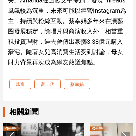
失。Amanda在道歉文中提到，發現Threads
風氣較為沉重，未來可能以經營Instagram為
娛
主，持續與粉絲互動。蔡幸娟多年來在演藝
樂
圈發展穩定，除唱片與商演收入外，相當重
娛
視投資理財，過去曾傳出豪擲3.38億元購入
樂
星
豪宅。隨著女兒高消費生活受到討論，母女
聞
財力背景再次成為網友熱議焦點。
流
行/
時
炫富
富二代
蔡幸娟
尚
追
星
相關新聞
生
活