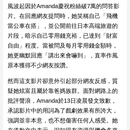
民
風波起因於Amanda慶祝粉絲破7萬的問答影
調
片。在回應網友提問時，她笑稱自己「飛機
國
會
當公車在搭」，並公開前往日本高端旅遊的
焦
片段，暗示自己零用錢充裕，已達到「財富
點
自由」程度。當被問及每月零用錢金額時，
她更幽默回應「講出來會嚇到」，直率作風
觀
原本獲得不少網友按讚。
點
兩
然而這支影片卻意外引起部分網友反感，質
岸/
疑她炫富且屬於靠爸媽族群。面對網路上的
國
際
批評聲浪，Amanda於13日凌晨發文致歉，
社
承認影片中的用詞為了戲劇效果有所誇大，
會/
地
強調並非本意，也不想傷害任何人感受。她
方