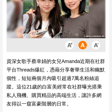
市
房
地
產
品
觀
點
政
資深女歌手蔡幸娟的女兒Amanda近期在社群
治
平台Threads爆紅，憑藉分享奢華生活和幽默
政
個性，短短兩個月內吸引超過7萬名粉絲追
治
蹤。這位21歲的白富美經常在社群曝光搭乘
焦
點
私人飛機、購買精品的高端生活，讓許多網
品
友得以一窺富豪階層的日常。
觀
點