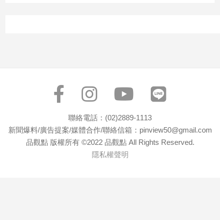
子/
感
情
藝
術
／
文
創
／
電
影
聯絡電話：(02)2889-1113
推
新聞爆料/廣告提案/媒體合作/聯絡信箱：pinview50@gmail.com
薦
品觀點 版權所有 ©2022 品觀點 All Rights Reserved.
科
隱私權聲明
技/
遊
戲
運
動