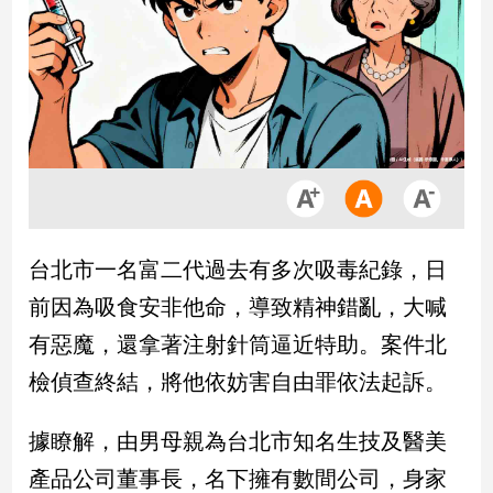
市
房
地
產
品
觀
點
政
台北市一名富二代過去有多次吸毒紀錄，日
治
前因為吸食安非他命，導致精神錯亂，大喊
政
有惡魔，還拿著注射針筒逼近特助。案件北
治
檢偵查終結，將他依妨害自由罪依法起訴。
焦
點
品
據瞭解，由男母親為台北市知名生技及醫美
觀
產品公司董事長，名下擁有數間公司，身家
點