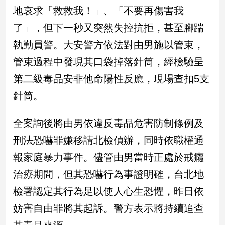
新
地哀求「救救我！」、「不要再傷害我
冠
了」，但下一秒又突然失控抗拒，甚至腳踹
病
毒
執勤員警。大安警方依法對由男施以管束，
專
區
管束過程中發現其口袋掉落針筒，經檢驗呈
第二級毒品安非他命陽性反應，現場查扣5支
針筒。
南
台
全案詢後將由男依違反毒品危害防制條例及
灣
觀
刑法恐嚇罪嫌移請北檢偵辦，同時依職權通
點
報家庭暴力事件。儘管由男當時正處於戒癮
南
治療期間，但其恐嚇行為事證明確，台北地
台
檢署認定其行為足以使人心生恐懼，昨日依
灣
觀
妨害自由罪將其起訴。警方表示將持續追查
點