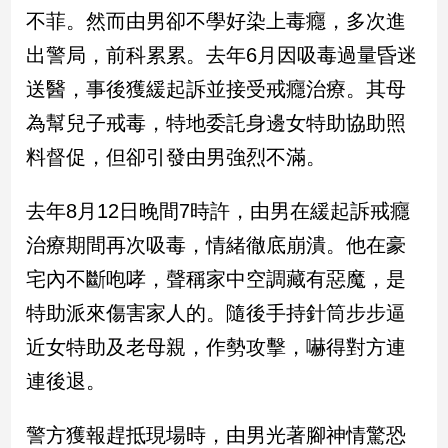
民
不菲。然而由男卻不學好染上毒癮，多次進
調
出警局，前科累累。去年6月因吸毒過量昏迷
國
會
送醫，事後獲緩起訴並接受戒癮治療。其母
焦
為幫兒子戒毒，特地委託身邊女特助協助照
點
料督促，但卻引發由男強烈不滿。
觀
去年8月12日晚間7時許，由男在緩起訴戒癮
點
治療期間再次吸毒，情緒徹底崩潰。他在豪
兩
宅內不斷咆哮，聲稱家中空調藏有惡魔，是
岸/
特助派來傷害家人的。隨後手持針筒步步逼
國
際
近女特助及老母親，作勢攻擊，嚇得對方連
社
連後退。
會/
地
方
警方獲報趕抵現場時，由男光著腳神情驚恐