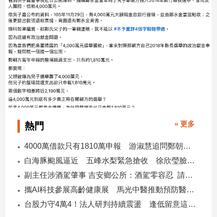
建
築/
室
內
設
計
旅
遊/
美
食
» 更多
星
熱門
座/
命
4000萬借款只有1810萬申報 游淑慧追問鄭朝方：2190萬差額去哪了
理
白海豚颱風逼近 五峰水梨緊急搶收 徐欣瑩臉書急呼「搶救五峰水梨」
消
副主任涉酒駕肇事 吉安鄉公所：酒駕零容忍 請辭獲准
費
攜AI科技參展高齡健康展 馬光中醫推動預防醫學迎接長壽新經濟
健
台股力守4萬4！法人研判持續震盪 逢低留意這些族群
康/
親