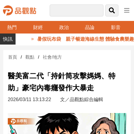
熱門
財經
政治
品論
影音
品
暑假玩布袋 親子暢遊海線生態 體驗食農樂趣
觀
點
財
首頁
觀點
社會/地方
經
醫美富二代「持針筒攻擊媽媽、特
台
灣
助」豪宅內毒癮發作大暴走
財
經
2026/03/11 13:13:22
文／品觀點綜合編輯
新
聞
產
經/
股