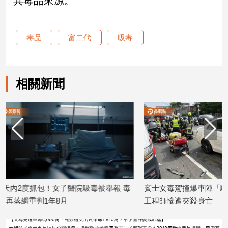
其毒品來源。
娛
毒品
富二代
吸毒
樂
娛
樂
相關新聞
星
聞
流
行/
時
尚
追
星
吸毒被舉報 毒
賓士女毒駕撞爆車陣「驗出4毒品反應」
50%
工程師慘遭夾殺身亡
器不是
生
2026/07/20
2026/07
活