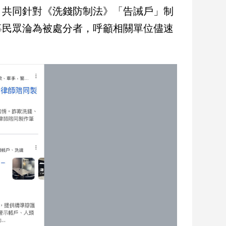
，共同針對《洗錢防制法》「告誡戶」制
辜民眾淪為被處分者，呼籲相關單位儘速