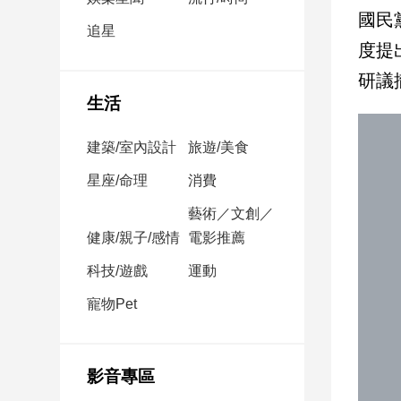
民
國民
調
追星
度提
國
會
研議
焦
生活
點
建築/室內設計
旅遊/美食
觀
星座/命理
消費
點
藝術／文創／
健康/親子/感情
電影推薦
兩
岸/
科技/遊戲
運動
國
際
寵物Pet
社
會/
地
影音專區
方