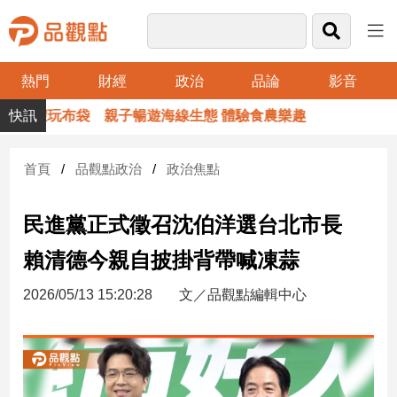
熱門
財經
政治
品論
影音
品
暑假玩布袋 親子暢遊海線生態 體驗食農樂趣
觀
點
財
首頁
品觀點政治
政治焦點
經
民進黨正式徵召沈伯洋選台北市長
台
灣
賴清德今親自披掛背帶喊凍蒜
財
經
2026/05/13 15:20:28
文／品觀點編輯中心
新
聞
產
經/
股