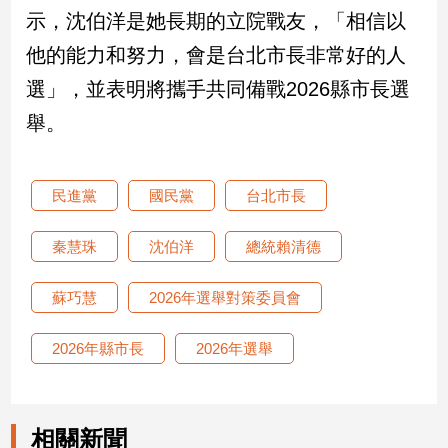
示，沈伯洋是她長期的立院戰友，「相信以
娛
他的能力和努力，會是台北市長非常好的人
樂
選」，並表明將攜手共同備戰2026縣市長選
舉。
娛
樂
星
聞
民進黨
國民黨
台北市長
流
行/
秦慧珠
沈伯洋
總統賴清德
時
尚
蘇巧慧
2026年選舉對策委員會
追
星
2026年縣市長
2026年選舉
生
活
相關新聞