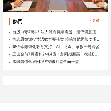
子/
感
情
» 更多
熱門
藝
術
台股力守4萬4！法人研判持續震盪 逢低留意這些族群
／
文
柯志恩競辦批雙語教育要務實 賴瑞隆競辦駁勿唱衰高雄
創
陳怡珍籲強化教育支持 AI、防毒、家教三箭齊發
／
電
玉山金前7月獲利244.4億！創同期新高 稅後EPS自結1.51元
影
國際鋼價落底回穩 中鋼9月盤全面平盤
推
薦
科
技/
遊
戲
運
動