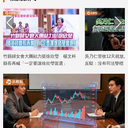
建
築/
室
內
設
計
旅
遊/
竹縣婦女會大團結力挺徐欣瑩 楊文科
吳乃仁管收12天就放
美
縣長再喊「一定要讓徐欣瑩當選」
反駁：沒有司法雙標
食
2026/08/06
2026/08/06
星
座/
命
理
消
費
健
康/
親