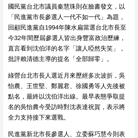
新
國民黨台北市議員秦慧珠則在臉書發文，以
冠
「民進黨市長參選人一代不如一代」為題，
病
毒
回顧民進黨自1994年陳水扁當選台北市長至
專
區
今32年間歷屆參選人皆出身豐富政治歷練，
直言看到沈伯洋的名字「讓人啞然失笑」，
批評賴清德主導的提名「全部歸零」。
南
台
綠營台北市長人選近月來歷經多次波折，吳
灣
觀
怡農、王世堅、鄭麗君、徐國勇等人先後被
點
點名，最終以沈伯洋出線。最早表態爭取提
南
名的吳怡農今受訪時對沈表達祝賀，表示將
台
全力支持接下來選戰。
灣
觀
點
民進黨新北市長參選人、立委蘇巧慧今則表