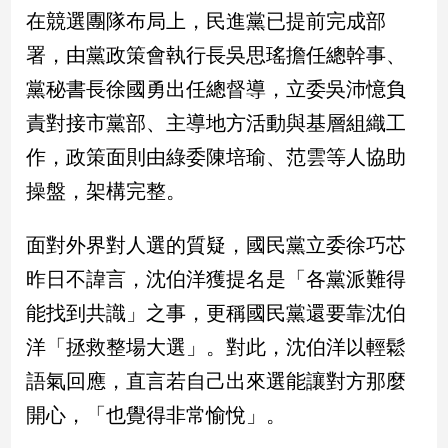
民
在競選團隊布局上，民進黨已提前完成部
調
署，由黨政策會執行長吳思瑤擔任總幹事、
國
會
黨秘書長徐國勇出任總督導，立委吳沛憶負
焦
責對接市黨部、主導地方活動與基層組織工
點
作，政策面則由綠委陳培瑜、范雲等人協助
操盤，架構完整。
觀
點
面對外界對人選的質疑，國民黨立委徐巧芯
兩
昨日不諱言，沈伯洋獲提名是「各黨派難得
岸/
能找到共識」之事，更稱國民黨還要靠沈伯
國
際
洋「拯救整場大選」。對此，沈伯洋以輕鬆
社
語氣回應，直言若自己出來選能讓對方那麼
會/
地
開心，「也覺得非常愉悅」。
方