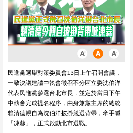
市
房
地
產
品
觀
點
政
民進黨選舉對策委員會13日上午召開會議，
治
一致決議建請中執會徵召不分區立委沈伯洋
政
代表民進黨參選台北市長，並定於當日下午
治
中執會完成提名程序，由身兼黨主席的總統
焦
點
賴清德親自為沈伯洋披掛競選背帶，牽手喊
品
「凍蒜」，正式啟動北市選戰。
觀
點