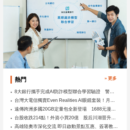
» 更多
熱門
8大銀行攜手完成AI防詐模型聯合學習驗證 警示帳戶準確度提升2倍
台灣大電信獨賣Even Realities AI眼鏡套裝！月付1399元 專案價3990
遠傳跨洲多國20GB定量包全新登場 1688元漫遊逾百國家！
台股收跌214點！外資小買20億 股后川湖晉升萬金股
高雄陸奧市深化交流 即日啟動景點互惠、簽署教育合作MOU