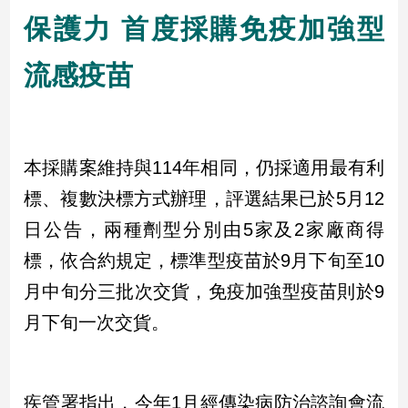
民
保護力 首度採購免疫加強型
調
國
流感疫苗
會
焦
點
本採購案維持與114年相同，仍採適用最有利
觀
標、複數決標方式辦理，評選結果已於5月12
點
日公告，兩種劑型分別由5家及2家廠商得
兩
標，依合約規定，標準型疫苗於9月下旬至10
岸/
國
月中旬分三批次交貨，免疫加強型疫苗則於9
際
月下旬一次交貨。
社
會/
地
方
疾管署指出，今年1月經傳染病防治諮詢會流