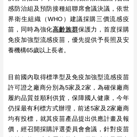
新
感防治組及預防接種組聯席會議決議，依世
冠
病
界衛生組織（WHO）建議採購三價流感疫
毒
苗，同時為強化
高齡族群
保護力，首度採購
專
區
免疫加強型流感疫苗，優先提供予長照及安
養機構65歲以上長者。
南
台
灣
目前國內取得標準型及免疫加強型流感疫苗
觀
許可證之廠商分別為5家及2家，為確保廠商
點
履約品質並順利供貨，保障國人健康，今年
南
仍採最有利標方式辦理，前述5家及2家廠商
台
灣
均有投標，就其疫苗產品提出供應計畫及報
觀
價，經召開採購評選委員會會議，針對疫苗
點