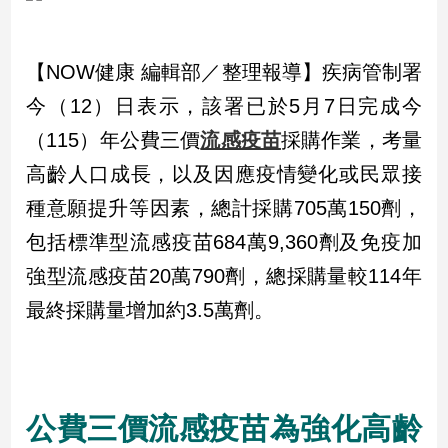
市
房
地
【NOW健康 編輯部／整理報導】疾病管制署
產
今（12）日表示，該署已於5月7日完成今
（115）年公費三價
流感疫苗
採購作業，考量
品
高齡人口成長，以及因應疫情變化或民眾接
觀
種意願提升等因素，總計採購705萬150劑，
點
政
包括標準型流感疫苗684萬9,360劑及免疫加
治
強型流感疫苗20萬790劑，總採購量較114年
政
最終採購量增加約3.5萬劑。
治
焦
點
品
觀
公費三價流感疫苗為強化高齡
點