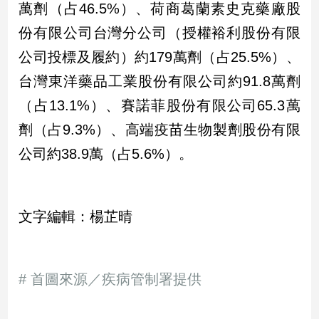
寵
萬劑（占46.5%）、荷商葛蘭素史克藥廠股
物
份有限公司台灣分公司（授權裕利股份有限
Pet
公司投標及履約）約179萬劑（占25.5%）、
台灣東洋藥品工業股份有限公司約91.8萬劑
影
（占13.1%）、賽諾菲股份有限公司65.3萬
音
專
劑（占9.3%）、高端疫苗生物製劑股份有限
區
公司約38.9萬（占5.6%）。
合
作
文字編輯：楊芷晴
媒
體
# 首圖來源／疾病管制署提供
投
稿