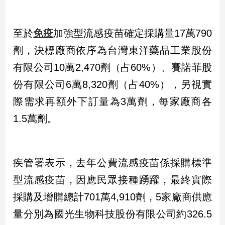
子/
感
情
至於
免疫
加強型流感疫苗確定採購量17萬790
藝
劑，決標廠商依序為台灣東洋藥品工業股份
術
有限公司10萬2,470劑（占60%）、賽諾菲股
／
文
份有限公司6萬8,320劑（占40%），另視實
創
／
際需求再額外下訂量為3萬劑，每家廠商各
電
1.5萬劑。
影
推
薦
科
疾管署表示，去年公費流感疫苗係採購標準
技/
遊
型流感疫苗，因應民眾接種踴躍，最終實際
戲
採購及增購總計701萬4,910劑，5家廠商供應
運
量分別為國光生物科技股份有限公司約326.5
動