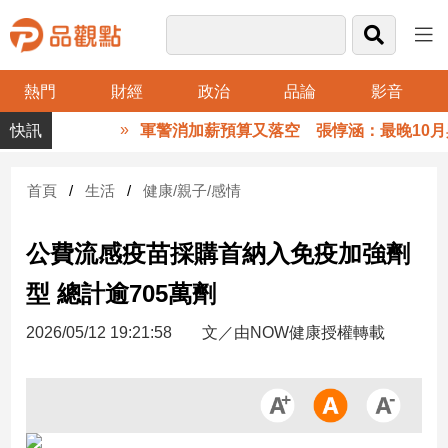
熱門
財經
政治
品論
影音
品
軍警消加薪預算又落空 張惇涵：最晚10月與
觀
點
財
首頁
生活
健康/親子/感情
經
公費流感疫苗採購首納入免疫加強劑
台
灣
型 總計逾705萬劑
財
經
2026/05/12 19:21:58
文／由NOW健康授權轉載
新
聞
產
經/
股