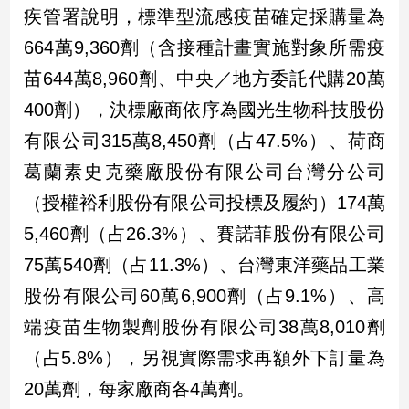
疾管署說明，標準型流感疫苗確定採購量為
建
築/
664萬9,360劑（含接種計畫實施對象所需疫
室
苗644萬8,960劑、中央／地方委託代購20萬
內
設
400劑），決標廠商依序為國光生物科技股份
計
有限公司315萬8,450劑（占47.5%）、荷商
旅
遊/
葛蘭素史克藥廠股份有限公司台灣分公司
美
（授權裕利股份有限公司投標及履約）174萬
食
5,460劑（占26.3%）、賽諾菲股份有限公司
星
座/
75萬540劑（占11.3%）、台灣東洋藥品工業
命
理
股份有限公司60萬6,900劑（占9.1%）、高
消
端疫苗生物製劑股份有限公司38萬8,010劑
費
（占5.8%），另視實際需求再額外下訂量為
健
20萬劑，每家廠商各4萬劑。
康/
親