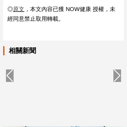
專
◎
原文
，本文內容已獲 NOW健康 授權，未
區
經同意禁止取用轉載。
【我
的
觀
點】
相關新聞