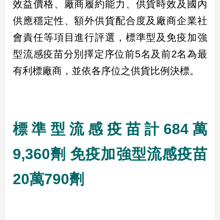
效益價格、廠商履約能力、供貨時效及國內
供應穩定性、額外供貨配合度及廠商企業社
娛
會責任等項目進行評選，標準型及免疫加強
樂
型流感疫苗分別擇定序位前5名及前2名為最
娛
有利標廠商，並依各序位之供貨比例決標。
樂
星
聞
流
行/
標準型流感疫苗計684萬
時
尚
9,360劑 免疫加強型流感疫苗
追
星
20萬790劑
生
活