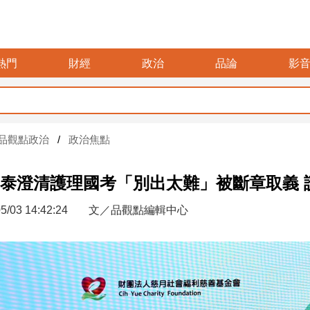
熱門
財經
政治
品論
影
品觀點政治
政治焦點
泰澄清護理國考「別出太難」被斷章取義 
5/03 14:42:24
文／品觀點編輯中心