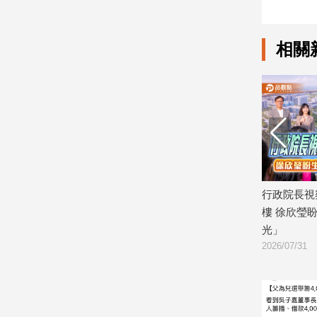
娛
相關
樂
娛
樂
星
聞
流
行/
時
張斯綱、
行政院長視察台大生醫園區第四生技大
反毒油影片
尚
糖董事長
樓 徐欣瑩盼生醫產業成為台灣「健康之
榮泰：查毒
追
2026/07/27
光」
星
2026/07/31
生
活