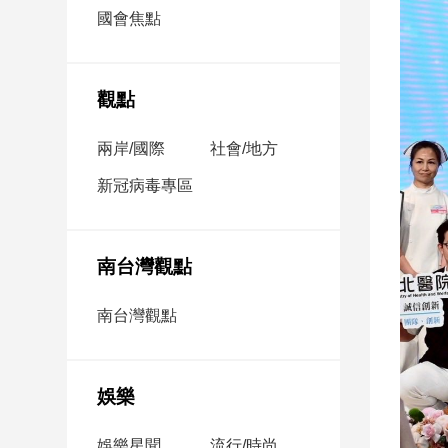
市
國會焦點
房
地
產
觀點
兩岸/國際
社會/地方
品
觀
新冠病毒專區
點
政
治
南台灣觀點
政
南台灣觀點
治
焦
點
娛樂
品
觀
點
娛樂星聞
流行/時尚