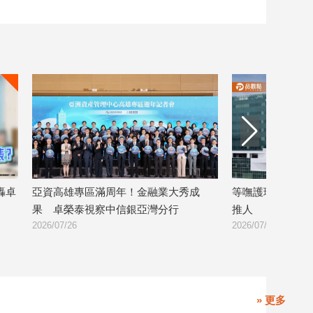
成
等嘸護理師！台中男患者醫院內暴怒還
童仲彥轟民進黨
推人
毒油卻無人下台
2026/07/24
2026/07/21
» 更多