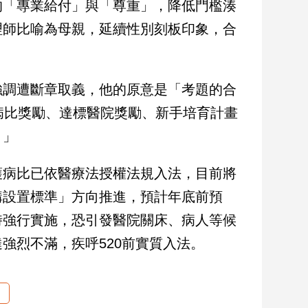
的「專業給付」與「尊重」，降低門檻湊
理師比喻為母親，延續性別刻板印象，合
強調遭斷章取義，他的原意是「考題的合
病比獎勵、達標醫院獎勵、新手培育計畫
。」
護病比已依醫療法授權法規入法，目前將
構設置標準」方向推進，預計年底前預
時強行實施，恐引發醫院關床、病人等候
強烈不滿，疾呼520前實質入法。