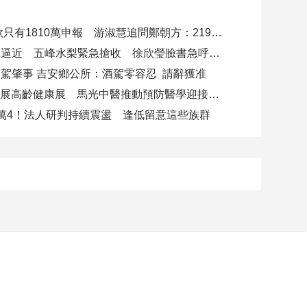
4000萬借款只有1810萬申報 游淑慧追問鄭朝方：2190萬差額去哪了
白海豚颱風逼近 五峰水梨緊急搶收 徐欣瑩臉書急呼「搶救五峰水梨」
駕肇事 吉安鄉公所：酒駕零容忍 請辭獲准
攜AI科技參展高齡健康展 馬光中醫推動預防醫學迎接長壽新經濟
萬4！法人研判持續震盪 逢低留意這些族群