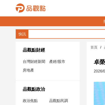
品
觀
點
財
首頁
經
品觀點財經
台
卓榮
台灣財經新聞
產經/股市
灣
財
房地產
2026/0
經
新
聞
品觀點政治
產
經/
政治焦點
品觀點民調
股