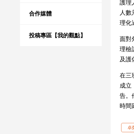
護理
新
冠
人數
合作媒體
病
理化
毒
專
區
投稿專區【我的觀點】
面對
理檢
南
及護
台
灣
在三
觀
成立
點
告。
南
時間
台
灣
觀
點
卓