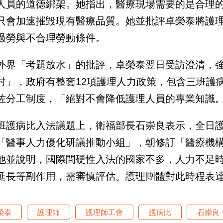
人員的道德綁架。她指出，醫療現場需要的是合理
只會加速摧毀現有醫療品質。她並批評卓榮泰將護
過勞與不合理勞動條件。
外界「考題放水」的批評，卓榮泰翌日受訪澄清，
討」，政府有整套12項護理人力政策，包含三班護
佐分工制度，「絕對不會降低護理人員的專業知識
班護病比入法議題上，衛福部長石崇良表示，全日
「醫事人力優化研議推動小組」，朝修訂「醫療機
他並說明，國際間硬性入法的國家不多，人力不足
延長等副作用，需審慎評估。護理團體對此時程表達
榮泰
護理師
護理師工會
護病比
石崇良