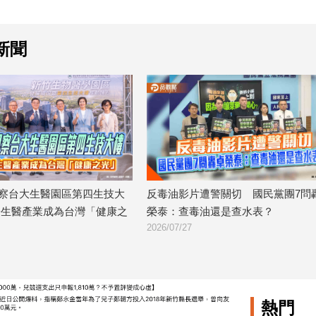
新聞
遭警關切 國民黨團7問轟卓
亞資高雄專區滿周年！金融業大秀
油還是查水表？
果 卓榮泰視察中信銀亞灣分行
2026/07/26
熱門