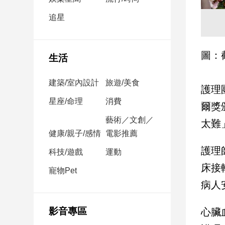
民
調
追星
國
會
焦
圖：
生活
點
建築/室內設計
旅遊/美食
護理
觀
星座/命理
消費
爾獎
點
藝術／文創／
太難
健康/親子/感情
電影推薦
兩
岸/
護理
科技/遊戲
運動
國
床接
際
寵物Pet
病人
社
會/
地
影音專區
心臟
方