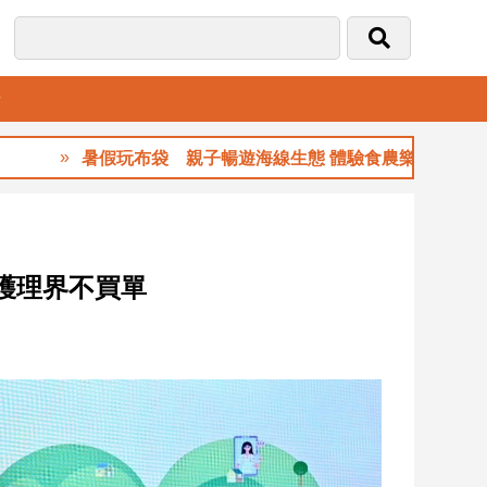
音
暑假玩布袋 親子暢遊海線生態 體驗食農樂趣
護理界不買單