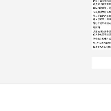
建
築/
室
內
設
計
旅
遊/
美
食
星
座/
命
理
消
費
健
康/
親