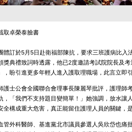
截取卓榮泰臉書
團體訂於5月5日赴衛福部陳抗，要求三班護病比入
頒獎典禮致詞時透露，他已2度邀請考試院院長及考
」，盼引進更多年輕人進入護取理職場，此言立即
師護士公會全國聯合會理事長陳麗琴批評，護理師
軌，「我們不支持題目變簡單！」她強調，放水讓
安全構成重大危害，真正能留住護理人員的關鍵，
血管外科醫師、基進黨北市議員參選人吳欣岱也痛