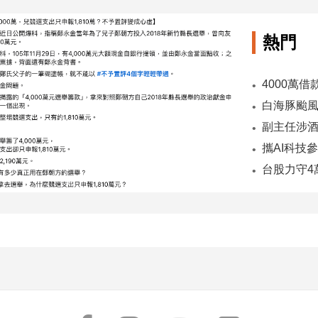
熱門
副主任涉酒
台股力守4