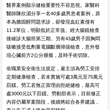
新
醫界案例顯示健檢重要性不容忽視。家醫科
冠
醫師陳欣湄分享一名40多歲男患者案例，原
病
毒
本為膽固醇問題求診，卻發現血紅素僅有
專
區
11.2單位，明顯低於正常值。經大腸鏡檢查
後確診大腸癌第三期。另有43歲男子因胸悶
咳嗽接受低劑量電腦斷層掃描檢查，意外發
南
台
現心臟前方2公分腫瘤，及時手術切除。
灣
觀
依職業安全衛生法規定，雇主須為勞工安排
點
定期健康檢查，若未實施可處3萬元至75萬元
南
罰鍰。勞工若無正當理由拒絕健檢，最高可
台
處3000元以下罰鍰。勞動部表示，目前修正
灣
觀
內容仍屬草案階段，後續將綜合各界建議，
點