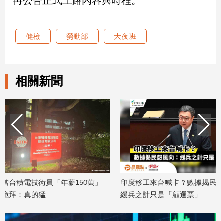
再公告正式上路內容與時程。
娛
健檢
勞動部
大夜班
樂
娛
樂
相關新聞
星
聞
流
行/
時
尚
追
星
0萬」
印度移工來台喊卡？數據揭民怨風向：
每10個移工
緩兵之計只是「顧選票」
洞沒補還要
生
2026/04/23
2026/04/15
活