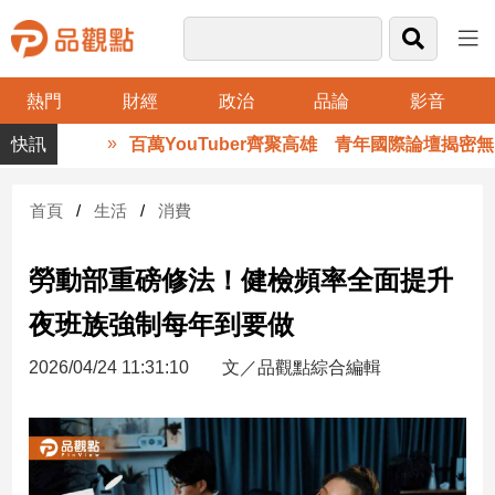
熱門
財經
政治
品論
影音
品
百萬YouTuber齊聚高雄 青年國際論壇揭密無
觀
點
財
首頁
生活
消費
經
勞動部重磅修法！健檢頻率全面提升
台
灣
夜班族強制每年到要做
財
經
2026/04/24 11:31:10
文／品觀點綜合編輯
新
聞
產
經/
股