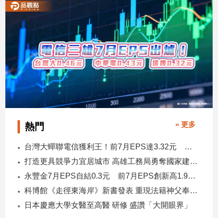
建
築/
室
內
設
計
旅
遊/
美
食
» 更多
星
熱門
座/
命
台灣大蟬聯電信獲利王！前7月EPS達3.32元 中華電3.11、遠傳2.46元
理
打造更具競爭力宜居城市 高雄工務局勇奪國家建築界9大獎
消
永豐金7月EPS自結0.3元 前7月EPS創新高1.96元！
費
科博館《走徑東海岸》新書發表 重現法籍神父奉獻足跡與歷史日記
健
日本慶應大學女醫至高醫 研修 盛讚「大開眼界」
康/
親