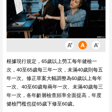
市
房
地
產
品
觀
點
政
根據現行規定，65歲以上勞工每年健檢一
治
次，40至65歲每三年一次，未滿40歲則每五
政
年一次。修正草案大幅調整為60歲以上每年
治
一次、40至60歲每兩年一次、未滿40歲每三
焦
點
年一次，各年齡層檢查頻率全面提高，年度
品
健檢門檻也從65歲下修至60歲。
觀
點