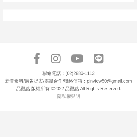
子/
感
情
藝
術
／
文
創
／
電
影
聯絡電話：(02)2889-1113
推
新聞爆料/廣告提案/媒體合作/聯絡信箱：pinview50@gmail.com
薦
品觀點 版權所有 ©2022 品觀點 All Rights Reserved.
科
隱私權聲明
技/
遊
戲
運
動