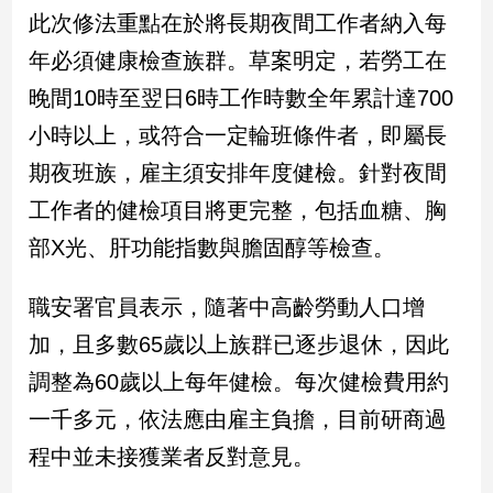
民
此次修法重點在於將長期夜間工作者納入每
調
年必須健康檢查族群。草案明定，若勞工在
國
會
晚間10時至翌日6時工作時數全年累計達700
焦
小時以上，或符合一定輪班條件者，即屬長
點
期夜班族，雇主須安排年度健檢。針對夜間
工作者的健檢項目將更完整，包括血糖、胸
觀
部X光、肝功能指數與膽固醇等檢查。
點
兩
職安署官員表示，隨著中高齡勞動人口增
岸/
加，且多數65歲以上族群已逐步退休，因此
國
際
調整為60歲以上每年健檢。每次健檢費用約
社
一千多元，依法應由雇主負擔，目前研商過
會/
地
程中並未接獲業者反對意見。
方