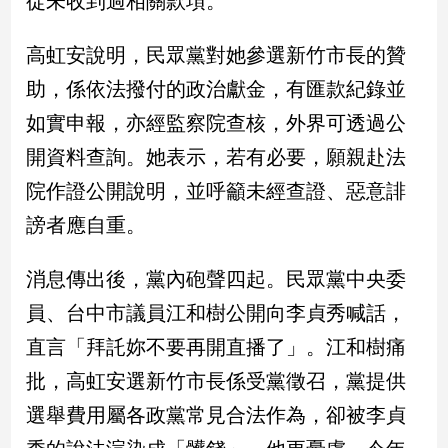
從未收到過相關款項。
民
調
高虹安說明，民眾黨對她參選新竹市長的贊
國
會
助，係依法撥付的政治獻金，有匯款紀錄並
焦
如實申報，亦經監察院查核，外界可透過公
點
開資料查詢。她表示，若有必要，願親赴法
院作證公開說明，並呼籲未經查證、惡意誹
觀
謗者應自重。
點
兩
消息傳出後，黨內砲聲四起。民眾黨中央委
岸/
員、台中市議員江和樹公開向李貞秀喊話，
國
際
直言「拜託妳不要再開直播了」。江和樹痛
社
批，高虹安選新竹市長係受黨徵召，黨提供
會/
地
選舉費用屬各政黨常見合法作為，卻被李貞
方