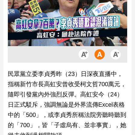
市
房
地
產
品
觀
點
政
民眾黨立委李貞秀昨（23）日深夜直播中，
治
指稱新竹市長高虹安曾收受柯文哲700萬元，
政
隨即引發黨內外強烈反彈。高虹安今（24）
治
日正式駁斥，強調無論是外界流傳Excel表格
焦
點
中的「500」，或李貞秀所稱法院旁聽時聽到
品
的「700」，皆「子虛烏有、並非事實」，她
觀
點