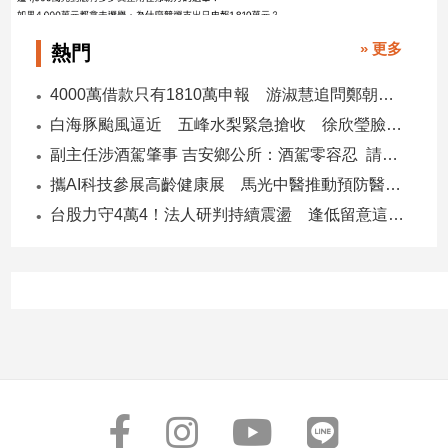
建
築/
» 更多
熱門
室
內
4000萬借款只有1810萬申報 游淑慧追問鄭朝方：2190萬差額去哪了
設
白海豚颱風逼近 五峰水梨緊急搶收 徐欣瑩臉書急呼「搶救五峰水梨」
計
副主任涉酒駕肇事 吉安鄉公所：酒駕零容忍 請辭獲准
旅
遊/
攜AI科技參展高齡健康展 馬光中醫推動預防醫學迎接長壽新經濟
美
台股力守4萬4！法人研判持續震盪 逢低留意這些族群
食
星
座/
命
理
消
費
健
康/
親