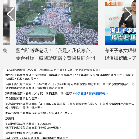
娛
樂
娛
樂
藍白凱道齊怒吼！「我是人我反毒台」
海王子李文耀轉戰基
星
聞
集會登場 韓國瑜鄭麗文黃國昌同台開
輔選揭選戰甘苦談
2026/07/13
講
流
行/
2026/07/25
時
尚
追
星
生
活