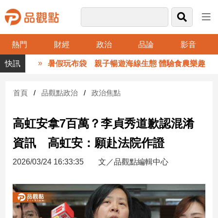
熱門
財經
政治
品論
影音
品
暑假玩布袋 親子暢遊海線生態 體驗食農樂趣
觀
點
財
首頁
品觀點政治
政治焦點
經
高虹安拿7百萬？李貞秀道歉認混淆
台
灣
資訊 高虹安：願赴法院作證
財
經
2026/03/24 16:33:35
文／品觀點編輯中心
新
聞
產
經/
股