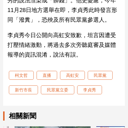
秀的說法渲染成「髒錢」。他更憂慮，今年
新
11月28日地方選舉在即，李貞秀此時發言形
冠
病
同「潑糞」，恐殃及所有民眾黨參選人。
毒
專
區
李貞秀今日公開向高虹安致歉，坦言因遭受
打壓情緒激動，將過去多次旁聽庭審及媒體
報導的資訊混淆，說法有誤。
南
台
灣
柯文哲
直播
高虹安
民眾黨
觀
點
新竹市長
民眾黨立委
李貞秀
南
台
灣
相關新聞
觀
點