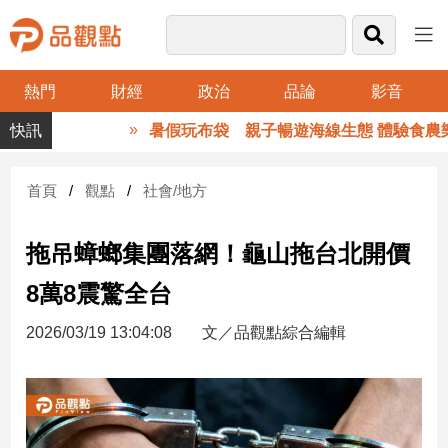
熱門
財經
政治
品論
影音
品
暑假玩布袋 親子暢遊海線生態 體驗食農樂
觀
點
財
首頁
觀點
社會/地方
經
拖吊蟑螂集團落網！龜山拖台北開價
台
灣
8萬8震驚全台
財
經
2026/03/19 13:04:08
文／品觀點綜合編輯
新
聞
產
經/
股