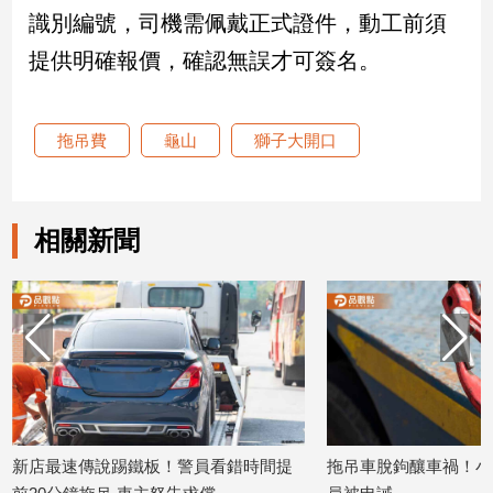
識別編號，司機需佩戴正式證件，動工前須
娛
提供明確報價，確認無誤才可簽名。
樂
娛
拖吊費
龜山
獅子大開口
樂
星
聞
相關新聞
流
行/
時
尚
追
星
生
新店最速傳說踢鐵板！警員看錯時間提
拖吊車脫鉤釀車禍！小
活