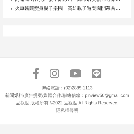
子/
火車醫院變身親子樂園 高雄親子遊樂園開幕首日爆棚
感
情
藝
術
／
文
創
／
電
影
推
薦
聯絡電話：(02)2889-1113
科
新聞爆料/廣告提案/媒體合作/聯絡信箱：pinview50@gmail.com
技/
品觀點 版權所有 ©2022 品觀點 All Rights Reserved.
遊
隱私權聲明
戲
運
動