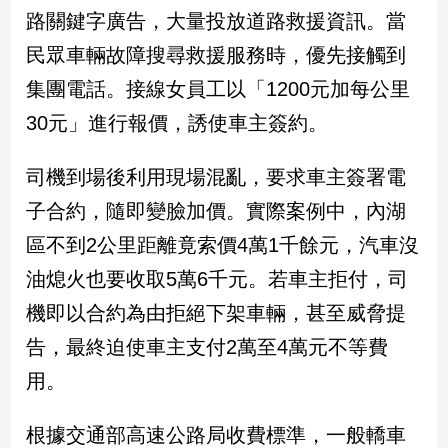
民
路關鍵字廣告，大量投放道路救援資訊。當
調
民眾車輛故障搜尋救援服務時，優先接觸到
國
會
集團電話。接線女員工以「1200元加每公里
焦
30元」進行報價，誘使車主簽約。
點
司機到場後利用現場混亂，要求車主簽署電
觀
子合約，隨即變臉加價。實際案例中，內湖
點
區不到2公里距離竟索價4萬1千餘元，汽車沒
兩
油熄火也要收取5萬6千元。若車主拒付，司
岸/
機即以合約為由拒絕下架車輛，甚至威脅提
國
際
告，最終迫使車主支付2萬至4萬元不等費
社
用。
會/
地
方
根據交通部高速公路局收費標準，一般轎車