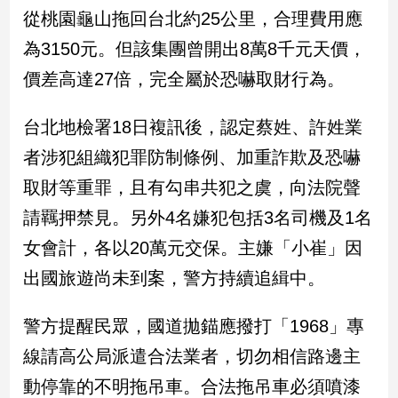
新
從桃園龜山拖回台北約25公里，合理費用應
冠
為3150元。但該集團曾開出8萬8千元天價，
病
毒
價差高達27倍，完全屬於恐嚇取財行為。
專
區
台北地檢署18日複訊後，認定蔡姓、許姓業
者涉犯組織犯罪防制條例、加重詐欺及恐嚇
南
取財等重罪，且有勾串共犯之虞，向法院聲
台
請羈押禁見。另外4名嫌犯包括3名司機及1名
灣
觀
女會計，各以20萬元交保。主嫌「小崔」因
點
出國旅遊尚未到案，警方持續追緝中。
南
台
警方提醒民眾，國道拋錨應撥打「1968」專
灣
線請高公局派遣合法業者，切勿相信路邊主
觀
點
動停靠的不明拖吊車。合法拖吊車必須噴漆