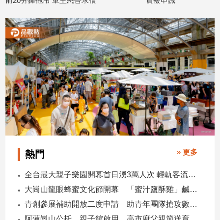
前20分鐘拖吊 車主怒告求償
員被申誡
2026/07/08
2026/06/01
建
築/
室
內
設
計
旅
遊/
美
食
星
座/
命
» 更多
熱門
理
消
全台最大親子樂園開幕首日湧3萬人次 輕軌客流增20倍
費
大崗山龍眼蜂蜜文化節開幕 「蜜汁鹽酥雞」鹹甜跨界搶話題
健
青創參展補助開放二度申請 助青年團隊搶攻數位轉型商機
康/
親
阿蓮崗山公托、親子館啟用 高市府父親節送育兒暖禮