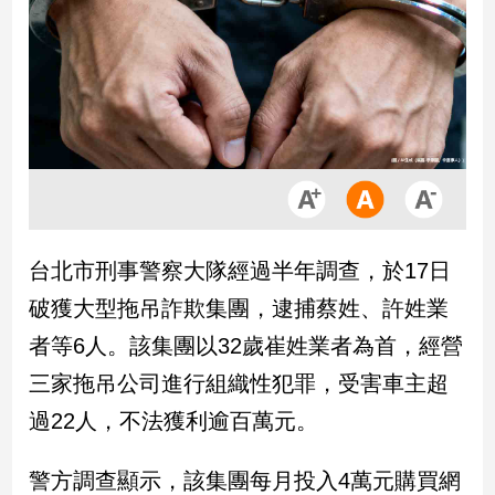
市
房
地
產
品
觀
點
政
台北市刑事警察大隊經過半年調查，於17日
治
破獲大型拖吊詐欺集團，逮捕蔡姓、許姓業
政
者等6人。該集團以32歲崔姓業者為首，經營
治
三家拖吊公司進行組織性犯罪，受害車主超
焦
點
過22人，不法獲利逾百萬元。
品
觀
警方調查顯示，該集團每月投入4萬元購買網
點