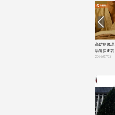
娛
樂
娛
樂
星
白單弊案
屏東派出所長遭控職場霸凌！員警網路
高雄刑警護
聞
求救 警分局緊急介入調查
場逮個正著
流
2026/07/28
2026/07/27
行/
時
尚
追
星
生
活