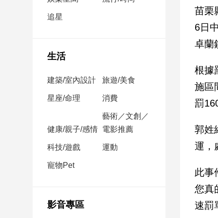
民
苗栗
調
追星
6日
國
會
卓蘭
焦
生活
點
根據
建築/室內設計
旅遊/美食
施區
觀
星座/命理
消費
罰16
點
藝術／文創／
郭姓
健康/親子/感情
電影推薦
兩
岸/
運，
科技/遊戲
運動
國
際
寵物Pet
此事
社
您真
會/
地
影音專區
速罰
方