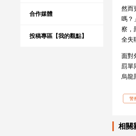
新
然而
冠
合作媒體
病
嗎？
毒
察，
專
區
投稿專區【我的觀點】
全失
面對
南
罰單
台
灣
烏龍
觀
點
警
南
台
灣
觀
相關
點