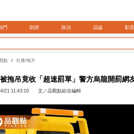
熱門
財經
政治
品論
影
觀點
社會/地方
被拖吊竟收「超速罰單」警方烏龍開罰網
4/21 11:43:10
文／品觀點綜合編輯