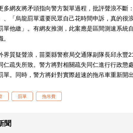
更多網友將矛頭指向警方製單過程，批評聲浪不斷
」、「烏龍罰單還要民眾自己花時間申訴，真的很
罰單他繳」。有網友推測，此案應是區間測速系統
職。
外界質疑聲浪，苗栗縣警察局交通隊副隊長邱永豐2
同仁疏失所致。警方將對相關疏失同仁進行行政懲
罰單。同時，警方將針對實際超速的拖吊車重新開
察
罰單
拖吊費
新聞