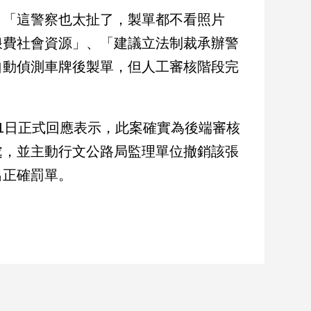
：「這警察也太扯了，製單都不看照片
浪費社會資源」、「建議立法制裁承辦警
自動偵測車牌後製單，但人工審核階段完
1日正式回應表示，此案確實為後端審核
處，並主動行文公路局監理單位撤銷該張
出正確罰單。