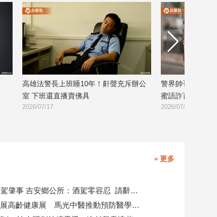
高雄法警長上班睡10年！鼾聲充斥辦公
警界帥哥留職停薪
室 下班還直播賣佛具
蜜語詐百萬還洩密
2026/07/17
2026/07/16
» 更多
副主任涉酒駕肇事 吉安鄉公所：酒駕零容忍 請辭獲准
攜AI科技參展高齡健康展 馬光中醫推動預防醫學迎接長壽新經濟