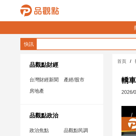
品
觀
點
財
首頁
經
品觀點財經
台
轎車
台灣財經新聞
產經/股市
灣
財
房地產
2026/0
經
新
聞
品觀點政治
產
經/
政治焦點
品觀點民調
股