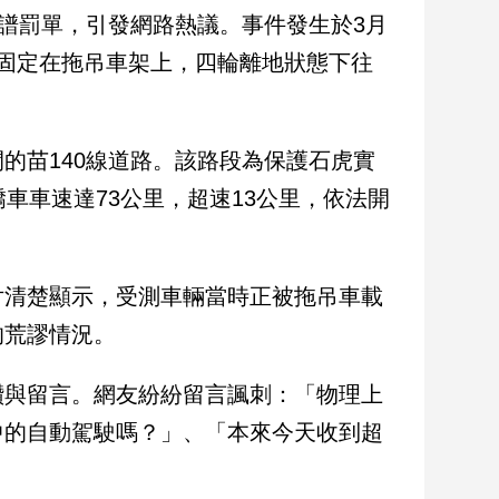
離譜罰單，引發網路熱議。事件發生於3月
固定在拖吊車架上，四輪離地狀態下往
的苗140線道路。該路段為保護石虎實
車車速達73公里，超速13公里，依法開
片清楚顯示，受測車輛當時正被拖吊車載
的荒謬情況。
讚與留言。網友紛紛留言諷刺：「物理上
中的自動駕駛嗎？」、「本來今天收到超