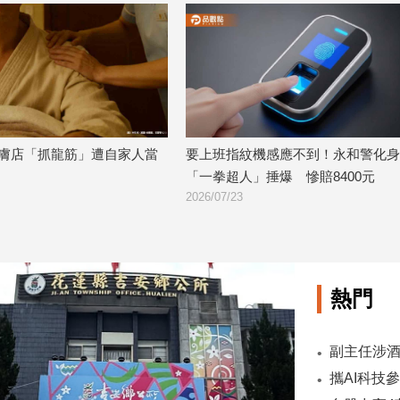
膚店「抓龍筋」遭自家人當
要上班指紋機感應不到！永和警化身
「一拳超人」捶爆 慘賠8400元
2026/07/23
熱門