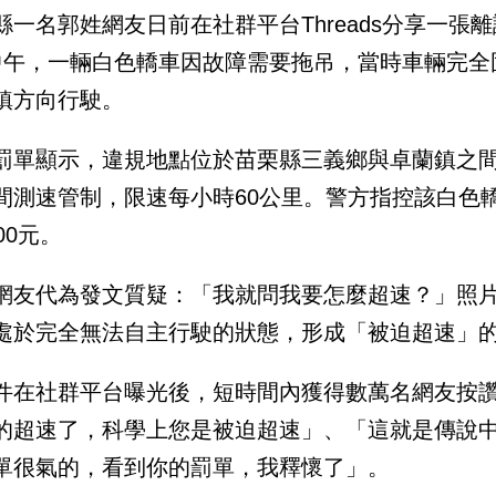
縣一名郭姓網友日前在社群平台Threads分享一張
中午，一輛白色轎車因故障需要拖吊，當時車輛完全
鎮方向行駛。
罰單顯示，違規地點位於苗栗縣三義鄉與卓蘭鎮之間
間測速管制，限速每小時60公里。警方指控該白色轎
00元。
網友代為發文質疑：「我就問我要怎麼超速？」照
處於完全無法自主行駛的狀態，形成「被迫超速」
件在社群平台曝光後，短時間內獲得數萬名網友按
的超速了，科學上您是被迫超速」、「這就是傳說
單很氣的，看到你的罰單，我釋懷了」。