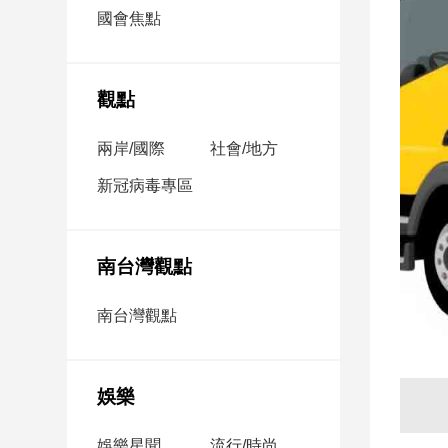
市
國會焦點
房
地
產
觀點
兩岸/國際
社會/地方
品
觀
新冠病毒專區
點
政
治
南台灣觀點
政
南台灣觀點
治
焦
點
娛樂
品
觀
點
娛樂星聞
流行/時尚