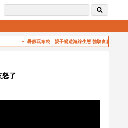
音
暑假玩布袋 親子暢遊海線生態 體驗食農樂趣
友怒了