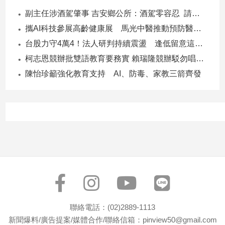
副主任涉酒駕肇事 吉安鄉公所：酒駕零容忍 請辭獲准
娛
攜AI科技參展高齡健康展 馬光中醫推動預防醫學迎接長壽新經濟
樂
台股力守4萬4！法人研判持續震盪 逢低留意這些族群
柯志恩競辦批雙語教育要務實 賴瑞隆競辦駁勿唱衰高雄
娛
樂
陳怡珍籲強化教育支持 AI、防毒、家教三箭齊發
星
聞
流
行/
時
尚
追
星
生
聯絡電話：(02)2889-1113
活
新聞爆料/廣告提案/媒體合作/聯絡信箱：pinview50@gmail.com