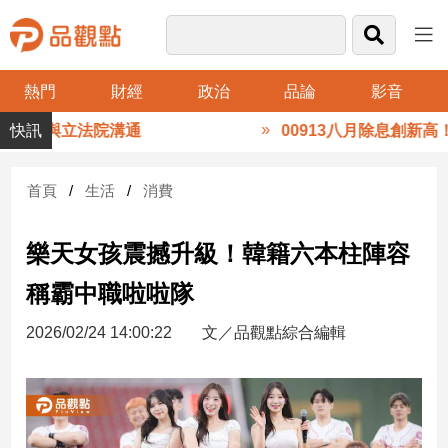
熱門
財經
政治
品論
影音
品
0月與立法院溝通
00913八月除息創新高！0
觀
點
財
首頁
生活
消費
經
樂天女孩震撼升級！韓籍六本柱陣容
台
灣
稱霸中職啦啦隊
財
經
2026/02/24 14:00:22
文／品觀點綜合編輯
新
聞
產
經/
股