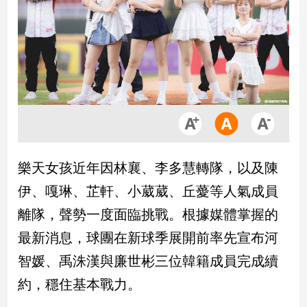
市
房
地
產
品
觀
點
政
樂天女孩近年因林襄、李多慧轉隊，以及陳
治
伊、嘎琳、芷軒、小葳葳、丘薆等人氣成員
政
離隊，聲勢一度面臨挑戰。根據媒體掌握的
治
最新消息，球團在新球季展開前率先宣布河
焦
點
智媛、禹洙漢與廉世彬三位韓籍成員完成續
品
約，穩住基本戰力。
觀
點