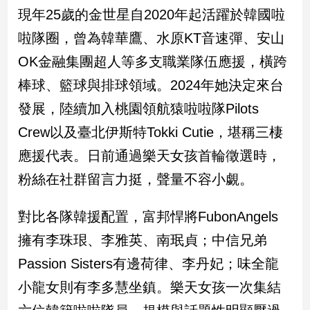
新
現年25歲的金世星自2020年起活躍於韓國啦
冠
啦隊圈，曾為韓華鷹、水原KT音速彈、安山
病
毒
OK金融集團超人等多支職業隊伍應援，橫跨
專
區
棒球、籃球與排球領域。2024年她決定來台
發展，陸續加入桃園領航猿啦啦隊Pilots
Crew以及臺北伊斯特Tokki Cutie，堪稱三棲
南
台
應援代表。日前通過樂天女孩首輪徵選時，
灣
粉絲在社群留言力挺，聲量不容小覷。
觀
點
對比各隊韓援配置，富邦悍將FubonAngels
南
擁有李珠珢、李雅英、南珉貞；中信兄弟
台
Passion Sisters有邊荷律、李丹妃；味全龍
灣
觀
小龍女則有李多慧坐鎮。樂天女孩一次集結
點