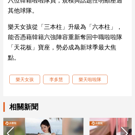
六位韓籍啦啦隊員，規模與話題性明顯壓過
其他球隊。
娛
樂
樂天女孩從「三本柱」升級為「六本柱」，
能否憑藉韓籍六強陣容重新奪回中職啦啦隊
娛
樂
「天花板」寶座，勢必成為新球季最大焦
星
聞
點。
流
行/
時
樂天女孩
李多慧
樂天啦啦隊
尚
追
星
相關新聞
生
活