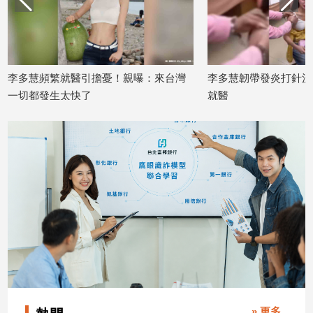
建
築/
室
內
設
李多慧頻繁就醫引擔憂！親曝：來台灣
李多慧韌帶發炎打針淚
計
一切都發生太快了
就醫
2026/06/17
2026/05/19
旅
遊/
美
食
星
座/
命
理
消
費
健
康/
親
» 更多