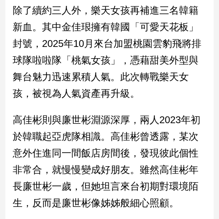
民
除了續約三人外，樂天女孩再補進三名韓籍
調
新血。其中金佳珢擁有韓國「可愛天花板」
國
會
封號，2025年10月來台加盟桃園雲豹飛將排
焦
球隊啦啦隊「桃氣女孩」，憑藉甜美外型與
點
舞台魅力迅速累積人氣。此次轉戰樂天女
孩，被視為人氣資產再升級。
觀
點
高佳彬則與廉世彬淵源深厚，兩人2023年初
兩
於韓職起亞虎隊相識。高佳彬曾透露，某次
岸/
意外住進同一間飯店房間後，發現彼此個性
國
際
非常合，就慢慢變成好朋友。雖然高佳彬年
社
長廉世彬一歲，但她坦言來台初期對環境陌
會/
地
生，反而是廉世彬像姊姊般細心照顧。
方