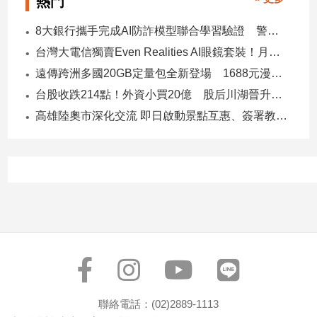
熱門
子/
感
8大銀行攜手完成AI防詐模型聯合學習驗證 警示帳戶準確度提升2倍
情
台灣大電信獨賣Even Realities AI眼鏡套裝！月付1399元 專案價3990
藝
遠傳跨洲多國20GB定量包全新登場 1688元漫遊逾百國家！
術
／
台股收跌214點！外資小買20億 股后川湖晉升萬金股
文
高雄陸奧市深化交流 即日啟動景點互惠、簽署教育合作MOU
創
／
電
影
推
薦
科
技/
遊
戲
運
動
聯絡電話：(02)2889-1113