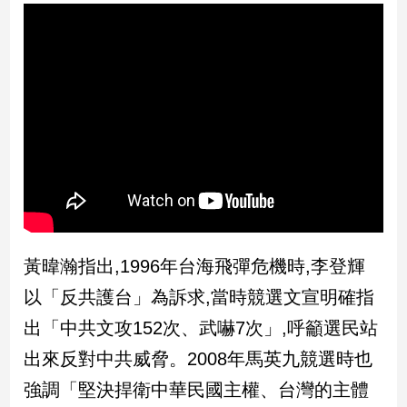
民
調
國
會
焦
點
觀
點
兩
黃暐瀚指出,1996年台海飛彈危機時,李登輝
岸/
國
以「反共護台」為訴求,當時競選文宣明確指
際
出「中共文攻152次、武嚇7次」,呼籲選民站
社
會/
出來反對中共威脅。2008年馬英九競選時也
地
強調「堅決捍衛中華民國主權、台灣的主體
方