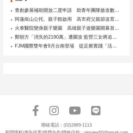
寵
物
青創參展補助開放二度申請 助青年團隊搶攻數位轉型商機
Pet
阿蓮崗山公托、親子館啟用 高市府父親節送育兒暖禮
火車醫院變身親子樂園 高雄親子遊樂園開幕首日爆棚
影
鄭朝方「消失的2190萬」遭圍攻 藍營三女將追金流 拿出還款證明
音
FJM國際雙年會9月台南登場 從足療實踐「活出愛」
專
區
合
作
媒
體
投
聯絡電話：(02)2889-1113
稿
新聞爆料/廣告提案/媒體合作/聯絡信箱：pinview50@gmail.com