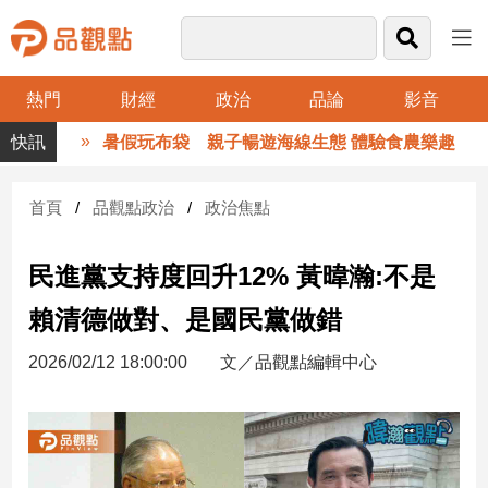
熱門
財經
政治
品論
影音
品
暑假玩布袋 親子暢遊海線生態 體驗食農樂趣
觀
點
財
首頁
品觀點政治
政治焦點
經
民進黨支持度回升12% 黃暐瀚:不是
台
灣
賴清德做對、是國民黨做錯
財
經
2026/02/12 18:00:00
文／品觀點編輯中心
新
聞
產
經/
股