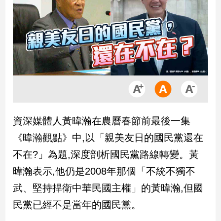
市
房
地
產
品
觀
點
政
資深媒體人黃暐瀚在農曆春節前最後一集
治
《暐瀚觀點》中,以「親美友日的國民黨還在
政
不在?」為題,深度剖析國民黨路線轉變。黃
治
暐瀚表示,他仍是2008年那個「不統不獨不
焦
點
武、堅持捍衛中華民國主權」的黃暐瀚,但國
品
民黨已經不是當年的國民黨。
觀
點