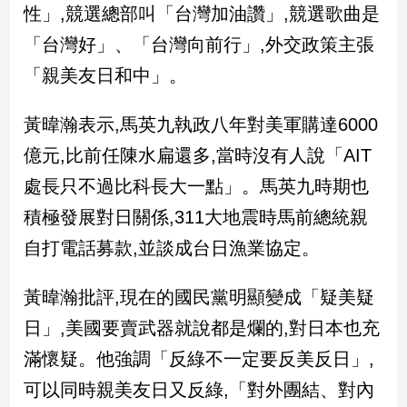
新
性」,競選總部叫「台灣加油讚」,競選歌曲是
冠
「台灣好」、「台灣向前行」,外交政策主張
病
毒
「親美友日和中」。
專
區
黃暐瀚表示,馬英九執政八年對美軍購達6000
億元,比前任陳水扁還多,當時沒有人說「AIT
南
處長只不過比科長大一點」。馬英九時期也
台
積極發展對日關係,311大地震時馬前總統親
灣
觀
自打電話募款,並談成台日漁業協定。
點
黃暐瀚批評,現在的國民黨明顯變成「疑美疑
南
日」,美國要賣武器就說都是爛的,對日本也充
台
灣
滿懷疑。他強調「反綠不一定要反美反日」,
觀
點
可以同時親美友日又反綠,「對外團結、對內