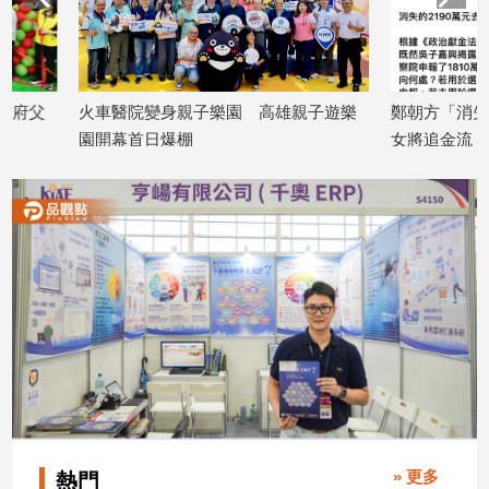
子/
感
情
藝
火車醫院變身親子樂園 高雄親子遊樂
鄭朝方「消失的2190
術
園開幕首日爆棚
女將追金流 拿出還款
／
2026/08/08
2026/08/08
文
創
／
電
影
推
薦
科
技/
遊
戲
運
動
» 更多
熱門