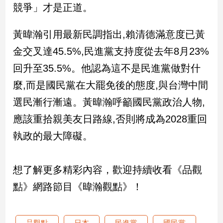
競爭」才是正道。
娛
黃暐瀚引用最新民調指出,賴清德滿意度已黃
樂
金交叉達45.5%,民進黨支持度從去年8月23%
娛
回升至35.5%。他認為這不是民進黨做對什
樂
星
麼,而是國民黨在大罷免後的態度,與台灣中間
聞
選民漸行漸遠。黃暐瀚呼籲國民黨政治人物,
流
行/
應該重拾親美友日路線,否則將成為2028重回
時
執政的最大障礙。
尚
追
星
想了解更多精彩內容，歡迎持續收看《品觀
點》網路節目《暐瀚觀點》！
生
活
品觀點
日本
民進黨
國民黨