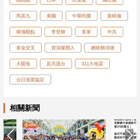
建
築/
馬英九
美國
中華民國
黃暐瀚
室
內
暐瀚觀點
李登輝
美軍
中共
設
計
黃金交叉
資深媒體人
總統賴清德
旅
遊/
大罷免
反共護台
311大地震
美
食
台日漁業協定
星
座/
命
理
相關新聞
消
費
健
康/
親