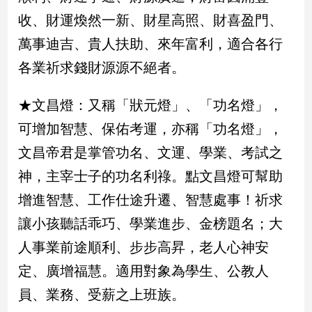
收、財運煥然一新、財星高照、財喜盈門、
娛
萬事迪吉、貴人扶助、來年富利，適合各行
樂
各業祈求錢財源源不絕者。
娛
樂
★文昌燈：又稱「狀元燈」、「功名燈」，
星
可增加智慧、保佑考運，亦稱「功名燈」，
聞
流
文昌帝君是掌管功名、文運、學業、考試之
行/
神，主宰士子的功名利祿。點文昌燈可幫助
時
尚
增進智慧、工作仕途升遷、智慧處事！祈求
追
讓小孩聽話乖巧、學業進步、金榜題名；大
星
人事業前途順利、步步高昇，老人心神安
定、廣增福慧。適用對象為學生、公教人
生
員、業務、受薪之上班族。
活