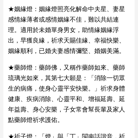
★姻緣燈：姻緣燈照亮化解命中夫星、妻星
建
築/
感情緣薄者或感情姻緣不佳，難以共結連
室
內
理。適用於未婚單身男女，助情緣姻緣浮
設
出，早獲良緣，祈求天賜佳緣、幸福快樂、
計
姻緣順利，已婚夫妻感情彌堅、婚姻美滿。
旅
遊/
美
★藥師燈：藥師佛，又稱作藥師如來、藥師
食
琉璃光如來，其第七大願是：「消除一切眾
星
座/
生的病痛，使身心靈平安快樂。」祈求身體
命
健康、疾病消除、心靈平和、增福延壽、延
理
消
年益壽、身心安樂，子女常會幫長輩及家人
費
點藥師燈祈求護佑。
健
康/
★祈子燈：「燈」與「丁」閩南話諧音，祈
親