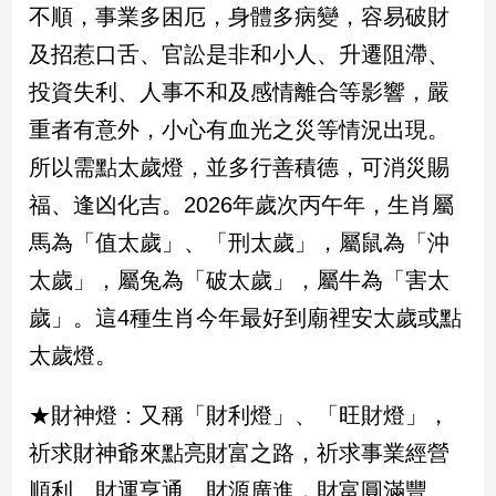
新
不順，事業多困厄，身體多病變，容易破財
冠
及招惹口舌、官訟是非和小人、升遷阻滯、
病
毒
投資失利、人事不和及感情離合等影響，嚴
專
重者有意外，小心有血光之災等情況出現。
區
所以需點太歲燈，並多行善積德，可消災賜
福、逢凶化吉。2026年歲次丙午年，生肖屬
南
馬為「值太歲」、「刑太歲」，屬鼠為「沖
台
灣
太歲」，屬兔為「破太歲」，屬牛為「害太
觀
歲」。這4種生肖今年最好到廟裡安太歲或點
點
太歲燈。
南
台
★財神燈：又稱「財利燈」、「旺財燈」，
灣
觀
祈求財神爺來點亮財富之路，祈求事業經營
點
順利、財運亨通、財源廣進，財富圓滿豐