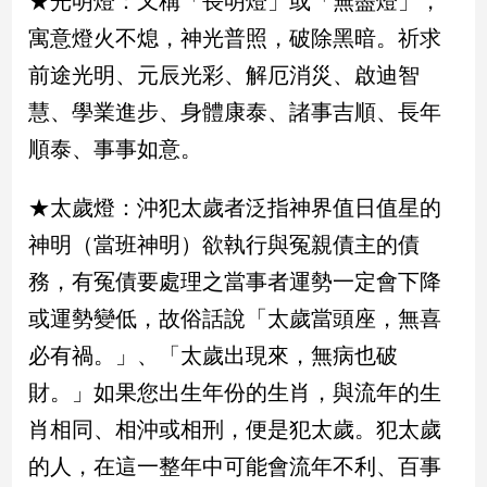
★光明燈：又稱「長明燈」或「無盡燈」，
民
寓意燈火不熄，神光普照，破除黑暗。祈求
調
國
前途光明、元辰光彩、解厄消災、啟迪智
會
慧、學業進步、身體康泰、諸事吉順、長年
焦
點
順泰、事事如意。
★太歲燈：沖犯太歲者泛指神界值日值星的
觀
神明（當班神明）欲執行與冤親債主的債
點
務，有冤債要處理之當事者運勢一定會下降
兩
或運勢變低，故俗話說「太歲當頭座，無喜
岸/
國
必有禍。」、「太歲出現來，無病也破
際
財。」如果您出生年份的生肖，與流年的生
社
會/
肖相同、相沖或相刑，便是犯太歲。犯太歲
地
的人，在這一整年中可能會流年不利、百事
方