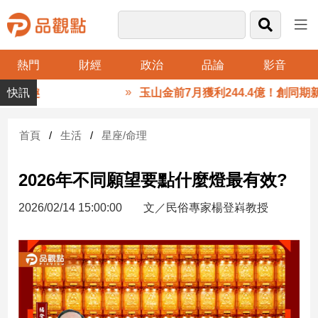
熱門
財經
政治
品論
影音
品
農樂趣
玉山金前7月獲利244.4億！創同期新高
觀
點
財
首頁
生活
星座/命理
經
2026年不同願望要點什麼燈最有效?
台
灣
2026/02/14 15:00:00
文／民俗專家楊登嵙教授
財
經
新
聞
產
經/
股