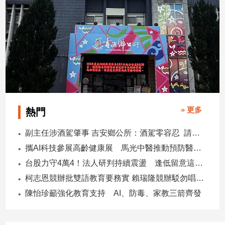
» 更多
熱門
副主任涉酒駕肇事 吉安鄉公所：酒駕零容忍 請辭獲准
攜AI科技參展高齡健康展 馬光中醫推動預防醫學迎接長壽新經濟
台股力守4萬4！法人研判持續震盪 逢低留意這些族群
柯志恩競辦批雙語教育要務實 賴瑞隆競辦駁勿唱衰高雄
陳怡珍籲強化教育支持 AI、防毒、家教三箭齊發