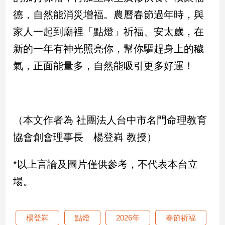
寵
德，自然能消災增福。農曆春節過年時，與
物
Pet
家人一起到廟裡「點燈」祈福、安太歲，在
新的一年有神光照亮你，幫你驅趕身上的穢
影
氣，正面能量多，自然能吸引更多好運！
音
專
區
（本文作者為 社團法人台中市名門命理教育
合
協會創會理事長 楊登嵙 教授）
作
媒
*以上言論及圖片僅供參考，不代表本台立
體
場。
投
楊登嵙
點燈
2026年
春節祈福
稿