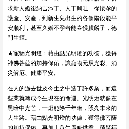
子/
求新人婚後納吉添丁、人丁興旺，從懷孕的
感
情
護產、安產，到新生兒出生的各個階段能平
藝
安順利，甚至久婚不孕者能喜獲麒麟子，德
術
門生輝。
／
文
創
★寵物光明燈：藉由點光明燈的功德，獲得
／
神佛菩薩的加持保佑，讓寵物元辰光彩、消
電
影
災解厄、健康平安。
推
薦
在人的過去世及今生之中造了許多業，而這
科
技/
些業就轉成今生現在的命運。光明燈就像在
遊
黑暗中光芒，一燈能除千年暗，照亮未來的
戲
運
人生路。藉由點光明燈的功德，獲得佛菩薩
動
的加持保佑，再加上眾生廣修供養、積聚福