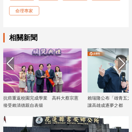
專
命理專家
區
【我
的
觀
相關新聞
點】
抗癌重返校園完成學業 高科大蔡宗憲
賴瑞隆公布「雄青五力
接受賴清德親自表揚
讓高雄成逐夢之都
2026/07/20
2026/07/10