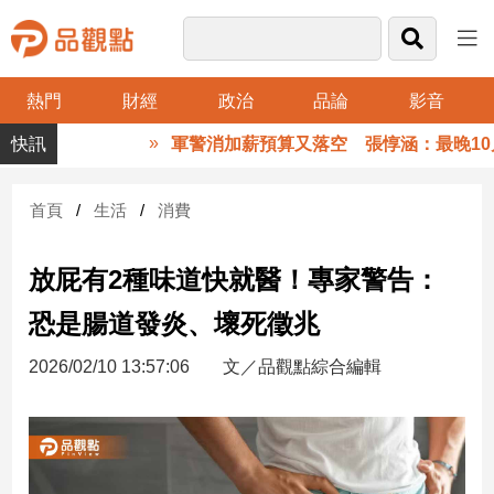
熱門
財經
政治
品論
影音
品
軍警消加薪預算又落空 張惇涵：最晚10月
觀
點
財
首頁
生活
消費
經
放屁有2種味道快就醫！專家警告：
台
灣
恐是腸道發炎、壞死徵兆
財
經
2026/02/10 13:57:06
文／品觀點綜合編輯
新
聞
產
經/
股