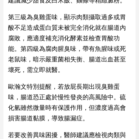
建議減少甜食及白米飯、麵條等精緻澱粉。
新
冠
第三級為臭雞蛋味，顯示肉類攝取過多或胃
病
毒
酸不足造成蛋白質未被完全消化就在腸道內
專
區
腐敗，應適度補充消化酵素並檢查胃酸功
能。第四級為腐肉腥臭味，帶有魚腥味或死
老鼠味，暗示嚴重菌相失衡、腸道出血甚至
南
台
壞死，需立即就醫。
灣
觀
歐瀚文特別提醒，若放屁長期出現臭雞蛋
點
味，腸道恐正處於慢性發炎的高風險中。硫
南
化氫雖然微量時有保護作用，但濃度過高會
台
損害腸道黏膜，導致腸漏症。
灣
觀
點
若要改善異味困擾，醫師建議應檢視肉類與