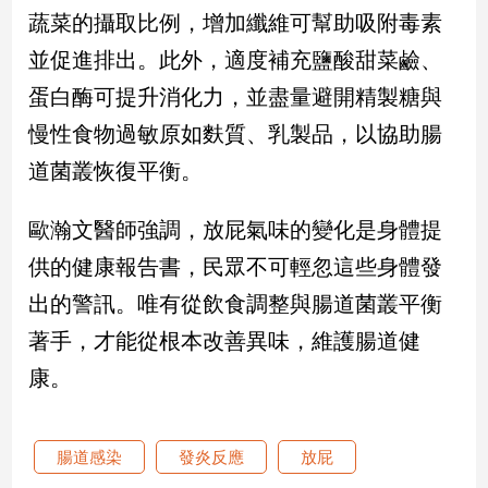
蔬菜的攝取比例，增加纖維可幫助吸附毒素
娛
並促進排出。此外，適度補充鹽酸甜菜鹼、
樂
蛋白酶可提升消化力，並盡量避開精製糖與
慢性食物過敏原如麩質、乳製品，以協助腸
娛
樂
道菌叢恢復平衡。
星
聞
歐瀚文醫師強調，放屁氣味的變化是身體提
流
行/
供的健康報告書，民眾不可輕忽這些身體發
時
出的警訊。唯有從飲食調整與腸道菌叢平衡
尚
追
著手，才能從根本改善異味，維護腸道健
星
康。
生
腸道感染
發炎反應
放屁
活