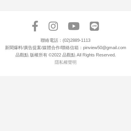
寵
物
Pet
影
聯絡電話：(02)2889-1113
音
新聞爆料/廣告提案/媒體合作/聯絡信箱：pinview50@gmail.com
專
品觀點 版權所有 ©2022 品觀點 All Rights Reserved.
區
隱私權聲明
合
作
媒
體
投
稿