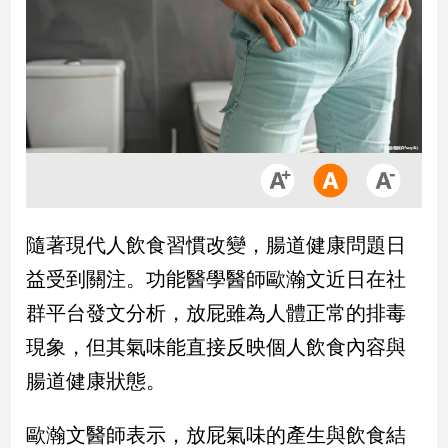
市
房
地
產
品
觀
點
政
隨著現代人飲食習慣改變，腸道健康問題日
治
益受到關注。功能醫學醫師歐瀚文近日在社
政
群平台發文分析，放屁雖為人體正常的排毒
治
現象，但其氣味能直接反映個人飲食內容與
焦
點
腸道健康狀態。
品
觀
歐瀚文醫師表示，放屁氣味的產生與飲食結
點