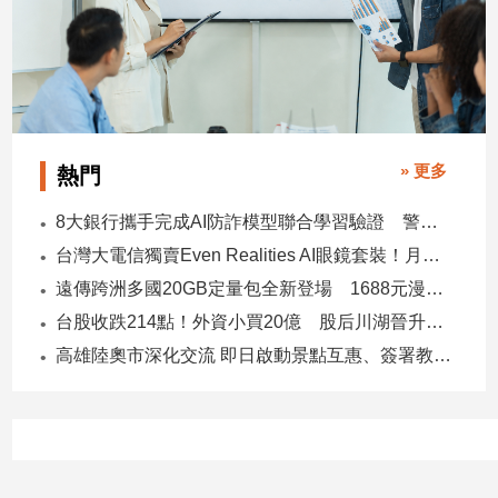
子/
感
情
藝
術
／
» 更多
文
熱門
創
／
8大銀行攜手完成AI防詐模型聯合學習驗證 警示帳戶準確度提升2倍
電
台灣大電信獨賣Even Realities AI眼鏡套裝！月付1399元 專案價3990
影
推
遠傳跨洲多國20GB定量包全新登場 1688元漫遊逾百國家！
薦
台股收跌214點！外資小買20億 股后川湖晉升萬金股
科
高雄陸奧市深化交流 即日啟動景點互惠、簽署教育合作MOU
技/
遊
戲
運
動