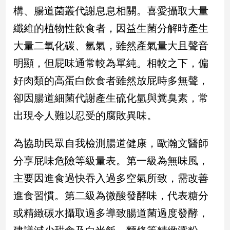
民
構、腸道菌叢代謝息息相關。喜愛攝取大量
調
纖維的植物性飲食者，因益生菌分解時產生
國
會
大量二氧化碳、氫氣，雖然產氣量大且聲音
焦
明顯，但屁味通常較為單純。相較之下，偏
點
好肉類的高蛋白飲食者雖然放屁時多無聲，
卻因腸道細菌代謝產生硫化氫與糞臭素，常
觀
出現令人難以忍受的腐敗異味。
點
兩
為協助民眾自我檢測腸道健康，歐瀚文醫師
岸/
分享屁味危險等級量表。第一級為無味風，
國
際
主要因進食過快吞入過多空氣所致，需改善
社
進食習慣。第二級為微酸發酵味，代表糖分
會/
地
或精緻碳水攝取過多導致腸道菌過度發酵，
方