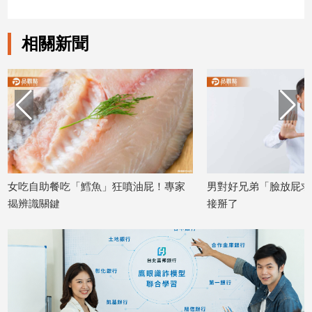
建
築/
相關新聞
室
內
設
計
旅
遊/
美
食
星
女吃自助餐吃「鱈魚」狂噴油屁！專家
男對好兄弟「臉放屁求
座/
揭辨識關鍵
接掰了
命
2026/01/12
2025/12/23
理
消
費
健
康/
親