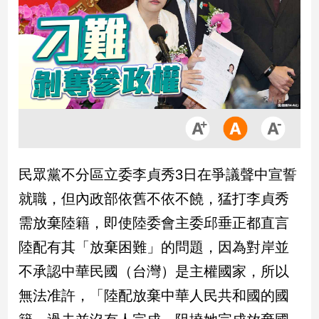
市
房
地
產
品
觀
點
政
民眾黨不分區立委李貞秀3日在爭議聲中宣誓
治
就職，但內政部依舊不依不饒，猛打李貞秀
政
需放棄陸籍，即使陸委會主委邱垂正都直言
治
陸配有其「放棄困難」的問題，因為對岸並
焦
點
不承認中華民國（台灣）是主權國家，所以
品
無法准許，「陸配放棄中華人民共和國的國
觀
點