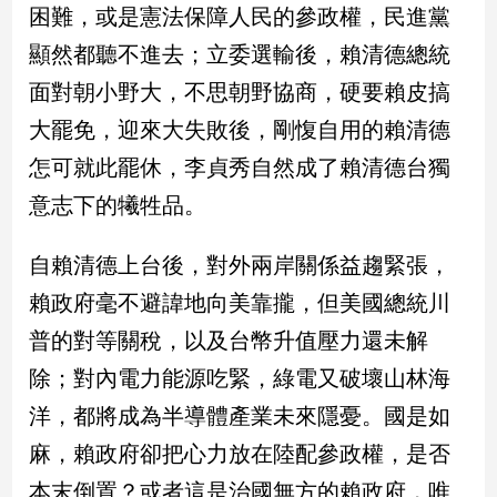
困難，或是憲法保障人民的參政權，民進黨
顯然都聽不進去；立委選輸後，賴清德總統
娛
樂
面對朝小野大，不思朝野協商，硬要賴皮搞
大罷免，迎來大失敗後，剛愎自用的賴清德
娛
樂
怎可就此罷休，李貞秀自然成了賴清德台獨
星
意志下的犧牲品。
聞
流
行/
自賴清德上台後，對外兩岸關係益趨緊張，
時
賴政府毫不避諱地向美靠攏，但美國總統川
尚
普的對等關稅，以及台幣升值壓力還未解
追
星
除；對內電力能源吃緊，綠電又破壞山林海
洋，都將成為半導體產業未來隱憂。國是如
生
麻，賴政府卻把心力放在陸配參政權，是否
活
本末倒置？或者這是治國無方的賴政府，唯