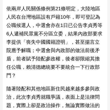
新
依兩岸人民關係條例第21條明定，大陸地區
冠
病
人民在台灣地區設有戶籍10年，即可登記為
毒
專
公職候選人，中選會亦在1日已公告李貞秀等
區
6人遞補民眾黨不分區立委，結果內政部要求
李提供「喪失中國國籍證明」，甚至揚言立
南
院應予解職；中選會與內政部的做法前後矛
台
盾，前者賦予陸配參政權，後者卻限縮其擔
灣
觀
任公職，賴清德總統要不要統合一下行政部
點
門？
南
隨著陸配和其他地區新住民越來越多參與政
台
灣
治，此次李貞秀就職爭議，表面上是法律問
觀
點
題，實際上卻是政治操作，無論實際做法的