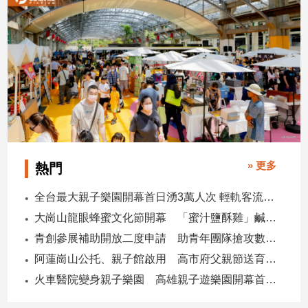
寵
物
Pet
影
音
專
區
» 更多
熱門
合
全台最大親子樂園開幕首日湧3萬人次 輕軌客流增20倍
作
大崗山龍眼蜂蜜文化節開幕 「蜜汁鹽酥雞」鹹甜跨界搶話題
媒
體
青創參展補助開放二度申請 助青年團隊搶攻數位轉型商機
阿蓮崗山公托、親子館啟用 高市府父親節送育兒暖禮
火車醫院變身親子樂園 高雄親子遊樂園開幕首日爆棚
投
稿