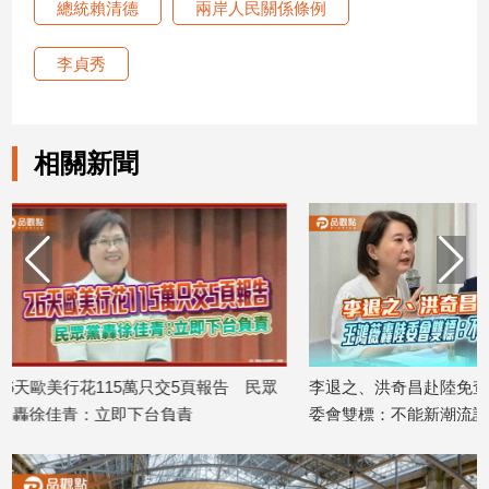
總統賴清德
兩岸人民關係條例
子/
感
李貞秀
情
藝
術
／
相關新聞
文
創
／
電
影
推
薦
科
技/
遊
 民眾
李退之、洪奇昌赴陸免查？王鴻薇轟陸
刑事局籲「三
戲
委會雙標：不能新潮流說了算
給認證碼、不掃Q
2026/08/05
2026/08/03
運
動