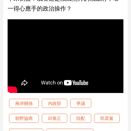
一得心應手的政治操作？
建
築/
室
內
設
計
旅
遊/
美
食
星
座/
命
理
消
兩岸關係
內政部
爭議
費
健
朝野協商
邱垂正
陸配
民眾黨
康/
親