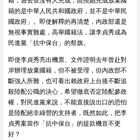
籍，過去並沒有人完成，阻撓她完成放棄國
民
籍的是中華人民共和國政府，並不是中華民
調
國
國政府」。即使解釋的再清楚，內政部還是
會
無視事實難處，高舉國籍法，讓李貞秀成為
焦
點
民進黨「抗中保台」的祭旗。
即使李貞秀亮出機票、文件證明去年曾赴對
觀
岸辦理放棄國籍，但不被受理，但內政部不
點
斷強人所難，也可看出賴政府上台後不斷追
兩
殺陸配公職的決心，希望徹底否定陸配參政
岸/
國
權，對民進黨來說，不能直接說出口的恐怕
際
是陸配絕非綠營的支持者，既然如此，把李
社
會/
貞秀案當作「抗中保台」的提款機豈不更
地
好？
方