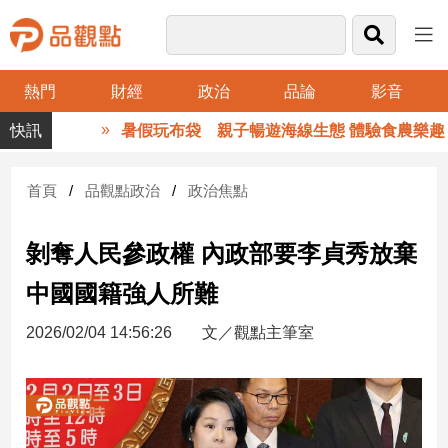
熱門
財經
政治
品論
影音
品
暑假玩布袋 親子暢遊海線生態 體驗食農樂趣
觀
點
財
首頁
品觀點政治
政治焦點
經
剝奪人民參政權 內政部要李貞秀放棄
台
灣
中國國籍強人所難
財
經
2026/02/04 14:56:26
文／觀點主筆室
新
聞
產
經/
股