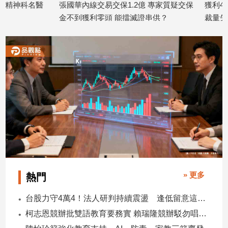
張國華內線交易交保1.2億 專家質疑交保
獲利4300萬卻2萬
建
金不到獲利零頭 能擋滅證串供？
裁量失衡：比酒駕交
築/
2026/07/15
2026/06/25
室
內
設
計
旅
遊/
美
食
星
座/
命
理
» 更多
熱門
消
費
台股力守4萬4！法人研判持續震盪 逢低留意這些族群
健
柯志恩競辦批雙語教育要務實 賴瑞隆競辦駁勿唱衰高雄
康/
親