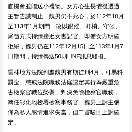
民
處機會並贈送小禮物。女方心生畏懼後透過
調
主管告誡制止，魏男仍不死心，於112年10月
國
會
至113年1月期間，改以跟蹤、盯梢、守候、
焦
尾隨方式持續接近女書記官。即使女方明確
點
拒絕，魏男仍在112年12月15日至113年1月7
日期間，持續傳送50則LINE訊息騷擾。
觀
點
雲林地方法院判處魏男有期徒刑4月，可易科
兩
罰金。懲戒法院職務法庭認定其行為嚴重危
岸/
害檢察官職位榮譽，判決免除檢察官職務，
國
際
轉任彰化地檢署檢察事務官。魏男上訴主張
社
僅為私人感情追求失當，但二審駁回上訴確
會/
地
定。
方