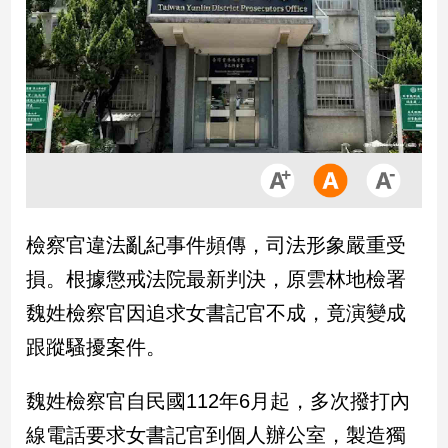
市
房
地
產
品
觀
點
政
檢察官違法亂紀事件頻傳，司法形象嚴重受
治
損。根據懲戒法院最新判決，原雲林地檢署
政
魏姓檢察官因追求女書記官不成，竟演變成
治
跟蹤騷擾案件。
焦
點
品
魏姓檢察官自民國112年6月起，多次撥打內
觀
線電話要求女書記官到個人辦公室，製造獨
點