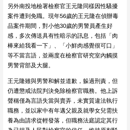
新
另外南投地檢署檢察官王元隆同樣因性騷擾
冠
案件遭到免職。現年56歲的王元隆在偵辦毒
病
毒
品案件期間，對小他30歲的男警員產生好
專
區
感，多次傳送具有性暗示的訊息，包括「肉
棒來給我看一下」、「小鮮肉感覺很可口」
等不當言語，並兩度在檢察官研究室內觸摸
南
台
男警背部及大腿。
灣
觀
王元隆雖與男警和解並道歉，躲過刑責，但
點
仍遭懲戒法院判決免除檢察官職務。他上訴
南
聲稱僅為言語失當與賣弄，未實質違法執行
台
職務，並以家中有年邁父親及就學女兒需扶
灣
觀
養為由請求從輕發落，但職務法庭認定其行
點