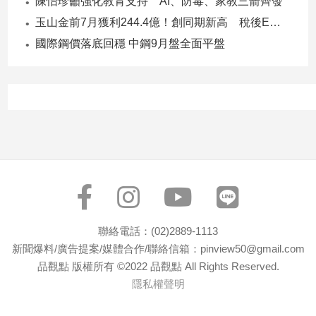
陳怡珍籲強化教育支持 AI、防毒、家教三箭齊發
子/
玉山金前7月獲利244.4億！創同期新高 稅後EPS自結1.51元
感
情
國際鋼價落底回穩 中鋼9月盤全面平盤
藝
術
／
文
創
／
電
影
推
薦
科
聯絡電話：(02)2889-1113
技/
新聞爆料/廣告提案/媒體合作/聯絡信箱：pinview50@gmail.com
遊
戲
品觀點 版權所有 ©2022 品觀點 All Rights Reserved.
隱私權聲明
運
動