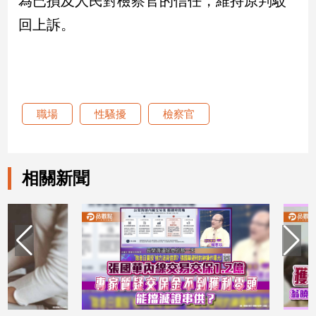
為已損及人民對檢察官的信任，維持原判駁
回上訴。
娛
樂
娛
樂
職場
性騷擾
檢察官
星
聞
流
行/
相關新聞
時
尚
追
星
生
活