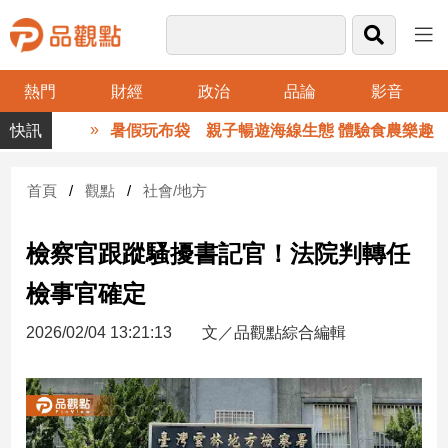
熱門
財經
政治
品論
影音
品
暑假玩布袋 親子暢遊海線生態 體驗食農樂趣
觀
點
財
首頁
觀點
社會/地方
經
檢察官跟蹤騷擾書記官！法院判轉任
台
灣
檢事官確定
財
經
2026/02/04 13:21:13
文／品觀點綜合編輯
新
聞
產
經/
股