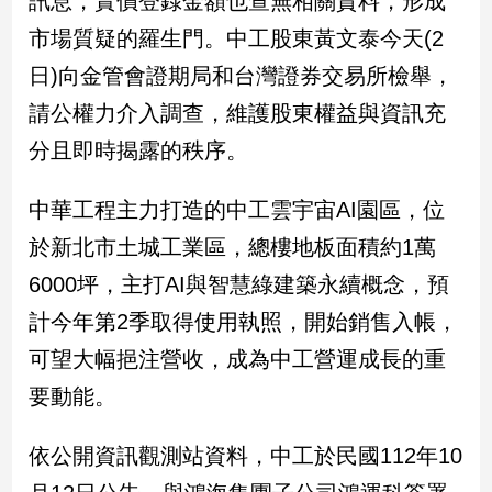
訊息，實價登錄金額也查無相關資料，形成
民
市場質疑的羅生門。中工股東黃文泰今天(2
調
國
日)向金管會證期局和台灣證券交易所檢舉，
會
請公權力介入調查，維護股東權益與資訊充
焦
點
分且即時揭露的秩序。
中華工程主力打造的中工雲宇宙AI園區，位
觀
於新北市土城工業區，總樓地板面積約1萬
點
6000坪，主打AI與智慧綠建築永續概念，預
兩
計今年第2季取得使用執照，開始銷售入帳，
岸/
國
可望大幅挹注營收，成為中工營運成長的重
際
要動能。
社
會/
地
依公開資訊觀測站資料，中工於民國112年10
方