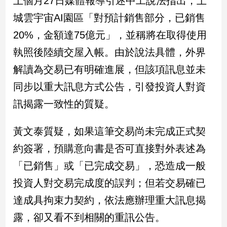
上個月27日媒體報導引述中工說法指出，土
城雲宇宙AI園區「對預計銷售部分，已銷售
娛
20%，金額達75億元」，並稱將在取得使用
樂
執照後陸續交屋入帳。由於說法具體，外界
娛
解讀為交易已有明確進展，但該項訊息並未
樂
星
同步以重大訊息方式公告，引發投資人對資
聞
訊揭露一致性的質疑。
流
行/
黃文泰質疑，如果這筆交易尚未完成正式契
時
尚
約簽署，預購意向書是否可直接對外表述為
追
「已銷售」或「已完成交易」，恐造成一般
星
投資人對交易完成度的誤判；但若交易確已
達成具拘束力契約，依法應辦理重大訊息揭
生
露，卻又看不到相關的重訊公告。
活