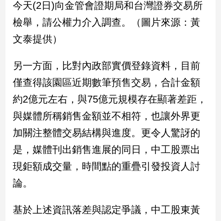
今天(2日)向金管會證期局和台灣證券交易所
寵
物
檢舉，請公權力介入調查。（圖片來源：黃
Pet
文泰提供）
影
另一方面，比對內政部實價登錄資料，目前
音
僅查得該園區近期數筆預售交易，合計金額
專
約2億元左右，與75億元規模存在顯著差距，
區
與媒體所稱銷售金額並不相符，也讓外界更
加關注整體交易結構與進度。更令人驚訝的
合
作
是，媒體刊出銷售進展的同日，中工股票出
媒
現鉅額成交量，時間點的重疊引發投資人討
體
論。
投
基於上述資訊落差與認定爭議，中工股東黃
稿