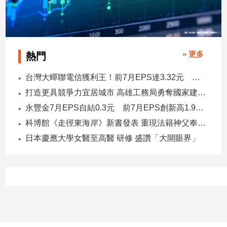
» 更多
熱門
台灣大蟬聯電信獲利王！前7月EPS達3.32元 中華電3.11、遠傳2.46元
打造更具競爭力宜居城市 高雄工務局勇奪國家建築界9大獎
永豐金7月EPS自結0.3元 前7月EPS創新高1.96元！
科博館《走徑東海岸》新書發表 重現法籍神父奉獻足跡與歷史日記
日本慶應大學女醫至高醫 研修 盛讚「大開眼界」