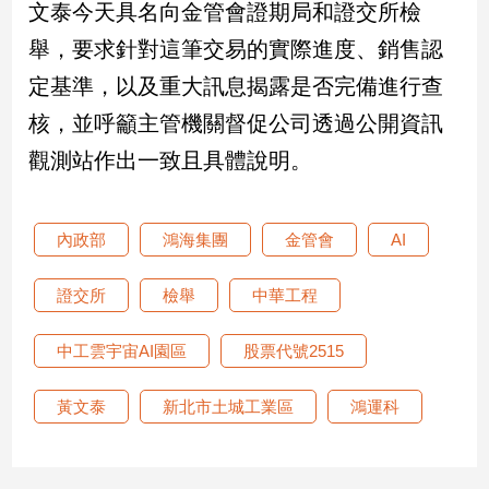
文泰今天具名向金管會證期局和證交所檢
專
舉，要求針對這筆交易的實際進度、銷售認
區
【我
定基準，以及重大訊息揭露是否完備進行查
的
核，並呼籲主管機關督促公司透過公開資訊
觀
觀測站作出一致且具體說明。
點】
內政部
鴻海集團
金管會
AI
證交所
檢舉
中華工程
中工雲宇宙AI園區
股票代號2515
黃文泰
新北市土城工業區
鴻運科