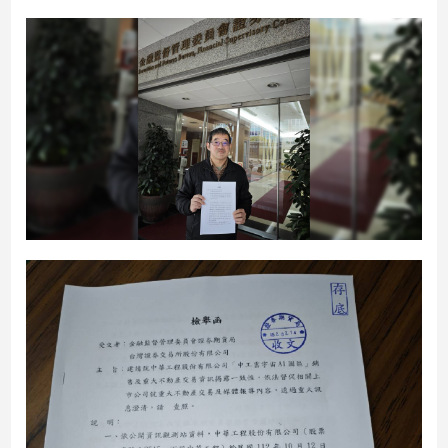
建
築/
室
內
設
計
旅
遊/
美
食
星
座/
命
理
消
費
健
康/
親