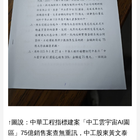
子/
感
情
藝
術
／
文
創
／
電
影
推
薦
科
技/
遊
戲
↑圖說：中華工程指標建案「中工雲宇宙AI園
運
區」75億銷售案查無重訊，中工股東黃文泰
動