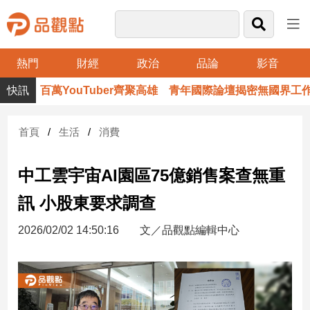
熱門
財經
政治
品論
影音
品
百萬YouTuber齊聚高雄 青年國際論壇揭密無國界工作術
觀
點
財
首頁
生活
消費
經
中工雲宇宙AI園區75億銷售案查無重
台
灣
訊 小股東要求調查
財
經
2026/02/02 14:50:16
文／品觀點編輯中心
新
聞
產
經/
股