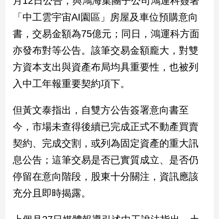
月12日公告，與鴻海集團子公司鴻運科簽署
新
「中工雲宇宙AI園區」房屋及車位預購意向
冠
病
書，交易金額為75億元；同日，鴻運科方面
毒
專
亦發布對等公告。該筆交易金額龐大，對雙
區
方資本支出與資產布局均具重要性，也被列
入中工年報重要契約項下。
南
台
但黃文泰指出，自雙方公告簽署意向書至
灣
今，市場未查得後續已完成正式不動產買賣
觀
契約、完成交割，或列為固定資產的重大訊
點
息公告；這筆交易是否已實質成立、是否仍
南
停留在意向階段，股東十分關注，資訊應該
台
灣
充分且即時揭露。
觀
點