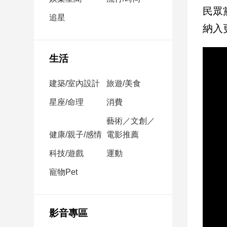
民
民眾
調
追星
納入
國
會
焦
生活
點
建築/室內設計
旅遊/美食
觀
星座/命理
消費
點
藝術／文創／
健康/親子/感情
電影推薦
兩
岸/
科技/遊戲
運動
國
際
寵物Pet
社
會/
地
影音專區
方