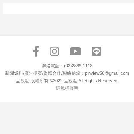
子/
感
情
藝
術
／
文
創
／
電
聯絡電話：(02)2889-1113
影
新聞爆料/廣告提案/媒體合作/聯絡信箱：pinview50@gmail.com
推
品觀點 版權所有 ©2022 品觀點 All Rights Reserved.
薦
隱私權聲明
科
技/
遊
戲
運
動