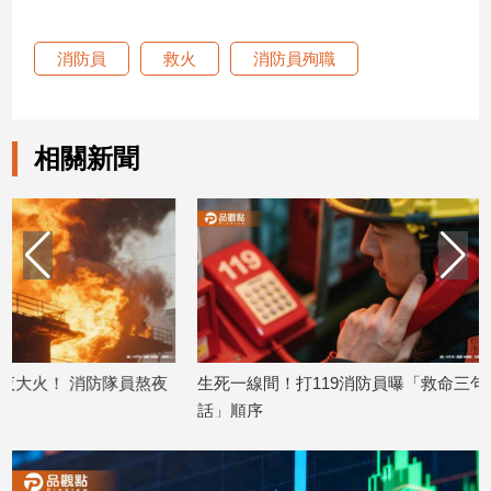
娛
消防員
救火
消防員殉職
樂
娛
相關新聞
樂
星
聞
流
行/
時
尚
追
星
夜
生死一線間！打119消防員曝「救命三句
女消防員收氣墊遭
話」順序
大喊「屁股好翹」
2026/06/01
2026/05/12
生
活