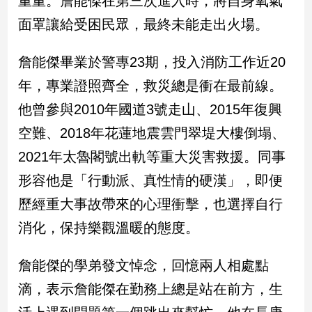
重重。詹能傑在第三次進入時，將自身氧氣
民
面罩讓給受困民眾，最終未能走出火場。
調
國
會
詹能傑畢業於警專23期，投入消防工作近20
焦
年，專業證照齊全，救災總是衝在最前線。
點
他曾參與2010年國道3號走山、2015年復興
空難、2018年花蓮地震雲門翠堤大樓倒塌、
觀
2021年太魯閣號出軌等重大災害救援。同事
點
形容他是「行動派、真性情的硬漢」，即便
兩
歷經重大事故帶來的心理衝擊，也選擇自行
岸/
國
消化，保持樂觀溫暖的態度。
際
社
詹能傑的學弟發文悼念，回憶兩人相處點
會/
地
滴，表示詹能傑在勤務上總是站在前方，生
方