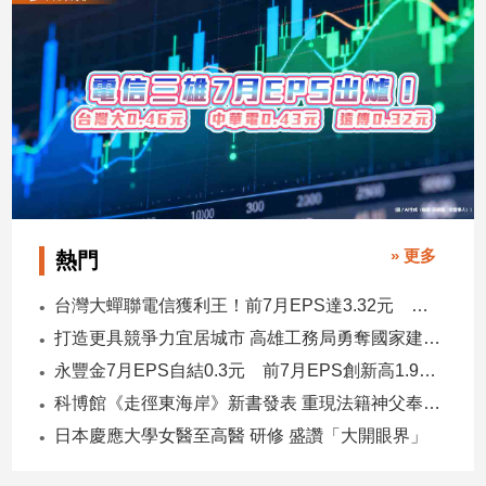
建
築/
室
內
設
計
旅
遊/
美
食
» 更多
熱門
星
座/
台灣大蟬聯電信獲利王！前7月EPS達3.32元 中華電3.11、遠傳2.46元
命
打造更具競爭力宜居城市 高雄工務局勇奪國家建築界9大獎
理
永豐金7月EPS自結0.3元 前7月EPS創新高1.96元！
消
科博館《走徑東海岸》新書發表 重現法籍神父奉獻足跡與歷史日記
費
日本慶應大學女醫至高醫 研修 盛讚「大開眼界」
健
康/
親