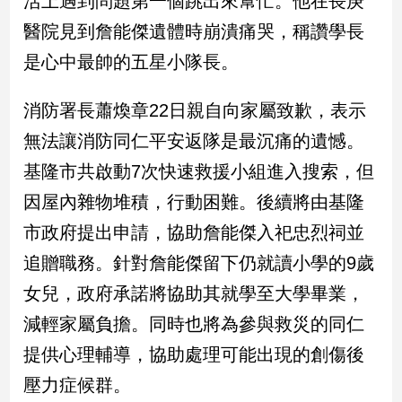
活上遇到問題第一個跳出來幫忙。他在長庚
新
醫院見到詹能傑遺體時崩潰痛哭，稱讚學長
冠
病
是心中最帥的五星小隊長。
毒
專
區
消防署長蕭煥章22日親自向家屬致歉，表示
無法讓消防同仁平安返隊是最沉痛的遺憾。
基隆市共啟動7次快速救援小組進入搜索，但
南
台
因屋內雜物堆積，行動困難。後續將由基隆
灣
市政府提出申請，協助詹能傑入祀忠烈祠並
觀
追贈職務。針對詹能傑留下仍就讀小學的9歲
點
女兒，政府承諾將協助其就學至大學畢業，
南
減輕家屬負擔。同時也將為參與救災的同仁
台
灣
提供心理輔導，協助處理可能出現的創傷後
觀
點
壓力症候群。