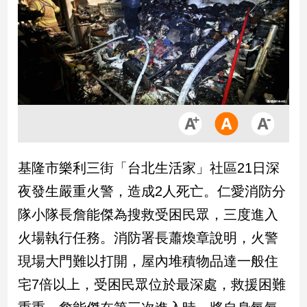
市
房
地
產
品
觀
點
政
基隆市樂利三街「台北生活家」社區21日深
治
夜發生嚴重火警，造成2人死亡。仁愛消防分
政
隊小隊長詹能傑為搜救受困民眾，三度進入
治
火場執行任務。消防署長蕭煥章說明，火警
焦
點
現場大門難以打開，屋內堆積物品達一般住
品
宅7倍以上，受困民眾位於最深處，救援困難
觀
點