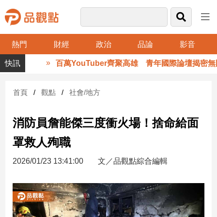
熱門
財經
政治
品論
影音
品
百萬YouTuber齊聚高雄 青年國際論壇揭密無國
觀
點
財
首頁
觀點
社會/地方
經
消防員詹能傑三度衝火場！捨命給面
台
灣
罩救人殉職
財
經
2026/01/23 13:41:00
文／品觀點綜合編輯
新
聞
產
經/
股