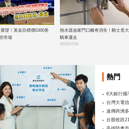
展望！黃金目標價5300美
熱水器放家門口離奇消失！騎士竟大
些市場
騎車運走
2026/07/20
熱門
台股收跌2