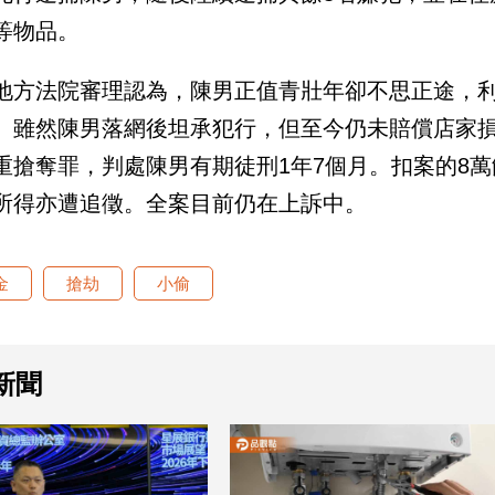
等物品。
地方法院審理認為，陳男正值青壯年卻不思正途，
。雖然陳男落網後坦承犯行，但至今仍未賠償店家
重搶奪罪，判處陳男有期徒刑1年7個月。扣案的8
所得亦遭追徵。全案目前仍在上訴中。
金
搶劫
小偷
新聞