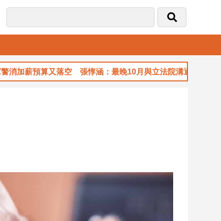
音
加薪預算又落空 張惇涵：最晚10月與立法院溝通