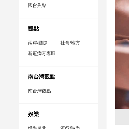
市
國會焦點
房
地
產
觀點
兩岸/國際
社會/地方
品
觀
新冠病毒專區
點
政
治
南台灣觀點
政
南台灣觀點
治
焦
點
娛樂
品
觀
點
娛樂星聞
流行/時尚