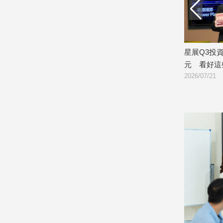
娛
樂
人建議分批
歹徒凌晨持衝鋒槍埋伏！草屯工廠老闆
星展Q3投資
娛
遭洗劫80萬
元 看好這
樂
2026/07/22
2026/07/21
星
聞
流
行/
時
尚
追
星
生
活