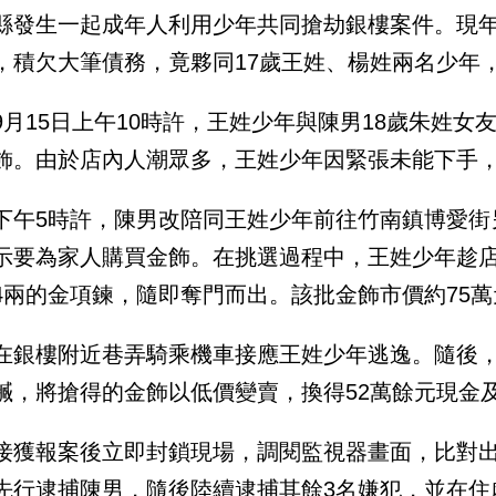
縣發生一起成年人利用少年共同搶劫銀樓案件。現年
，積欠大筆債務，竟夥同17歲王姓、楊姓兩名少年
9月15日上午10時許，王姓少年與陳男18歲朱姓
飾。由於店內人潮眾多，王姓少年因緊張未能下手
下午5時許，陳男改陪同王姓少年前往竹南鎮博愛街
示要為家人購買金飾。在挑選過程中，王姓少年趁店
4兩的金項鍊，隨即奪門而出。該批金飾市價約75
在銀樓附近巷弄騎乘機車接應王姓少年逃逸。隨後
贓，將搶得的金飾以低價變賣，換得52萬餘元現金
接獲報案後立即封鎖現場，調閱監視器畫面，比對出
先行逮捕陳男，隨後陸續逮捕其餘3名嫌犯，並在住