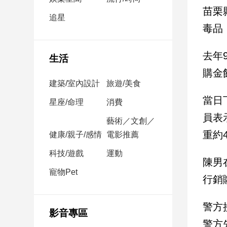
民
苗栗
調
追星
毒品
國
會
焦
去年
生活
點
購金
建築/室內設計
旅遊/美食
當日
觀
星座/命理
消費
點
員表
藝術／文創／
重約
健康/親子/感情
電影推薦
兩
岸/
科技/遊戲
運動
國
陳男
際
寵物Pet
行銷
社
會/
警方
地
影音專區
方
警方