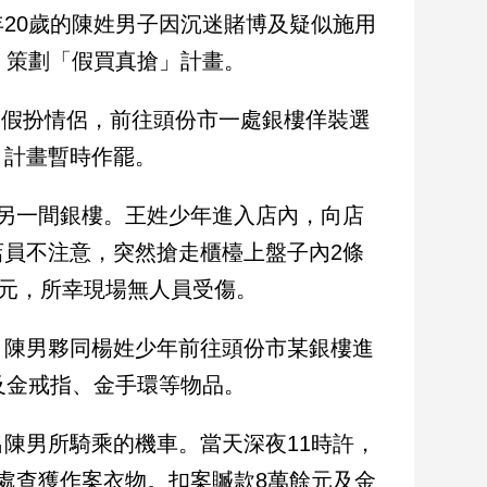
20歲的陳姓男子因沉迷賭博及疑似施用
，策劃「假買真搶」計畫。
女友假扮情侶，前往頭份市一處銀樓佯裝選
，計畫暫時作罷。
另一間銀樓。王姓少年進入店內，向店
員不注意，突然搶走櫃檯上盤子內2條
萬元，所幸現場無人員受傷。
，陳男夥同楊姓少年前往頭份市某銀樓進
及金戒指、金手環等物品。
陳男所騎乘的機車。當天深夜11時許，
處查獲作案衣物。扣案贓款8萬餘元及金