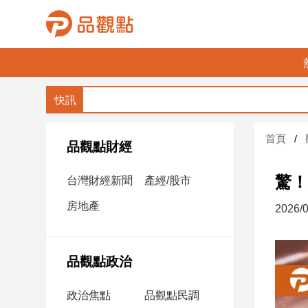
品
觀
點
財
首頁
經
品觀點財經
台
驚！
台灣財經新聞
產經/股市
灣
財
房地產
2026/0
經
新
聞
品觀點政治
產
經/
政治焦點
品觀點民調
股