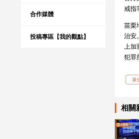
新
戒指
冠
合作媒體
病
毒
苗栗
專
治安
區
投稿專區【我的觀點】
上加
犯罪
南
台
灣
黃
觀
點
南
相關
台
灣
觀
點