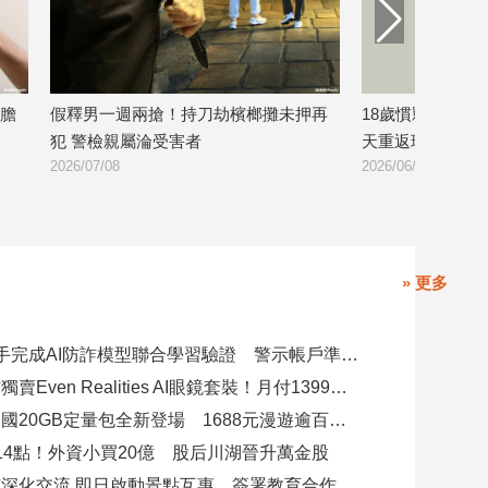
膽
假釋男一週兩搶！持刀劫檳榔攤未押再
18歲慣竊偷廟宇
犯 警檢親屬淪受害者
天重返現場想再
2026/07/08
2026/06/30
» 更多
8大銀行攜手完成AI防詐模型聯合學習驗證 警示帳戶準確度提升2倍
台灣大電信獨賣Even Realities AI眼鏡套裝！月付1399元 專案價3990
遠傳跨洲多國20GB定量包全新登場 1688元漫遊逾百國家！
14點！外資小買20億 股后川湖晉升萬金股
高雄陸奧市深化交流 即日啟動景點互惠、簽署教育合作MOU