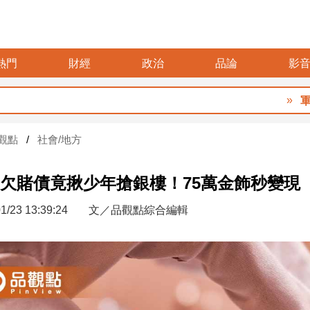
熱門
財經
政治
品論
影
軍警消
觀點
社會/地方
欠賭債竟揪少年搶銀樓！75萬金飾秒變現
1/23 13:39:24
文／品觀點綜合編輯