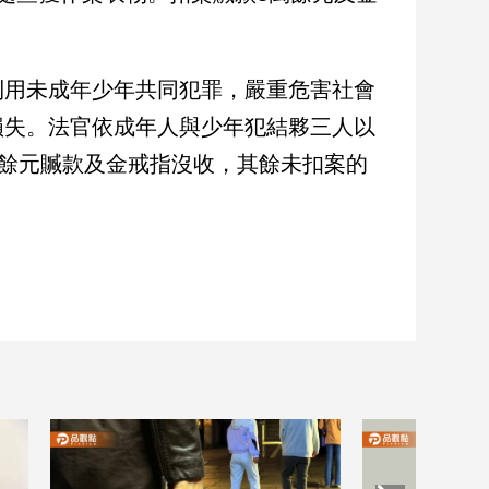
利用未成年少年共同犯罪，嚴重危害社會
損失。法官依成年人與少年犯結夥三人以
萬餘元贓款及金戒指沒收，其餘未扣案的