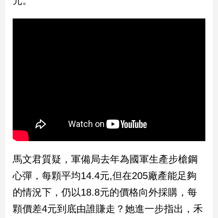
元。
民
調
國
會
焦
點
觀
點
兩
岸/
國
馬文君質疑，軍備局去年為國軍生產步槍鋼
際
心彈，每顆平均14.4元,但在205廠產能足夠
社
會/
的情況下，仍以18.8元的價格向外採購，每
地
顆價差4元到底由誰賺走？她進一步指出，禾
方