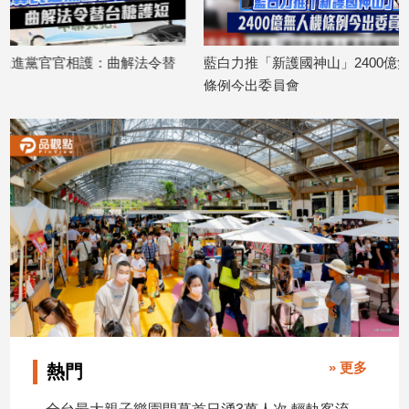
子/
感
情
令替
藍白力推「新護國神山」2400億無人機
75歲軍火教父
藝
條例今出委員會
秘錄音檔後人間
術
2026/07/27
2026/07/24
／
文
創
／
電
影
推
薦
科
技/
遊
戲
» 更多
運
熱門
動