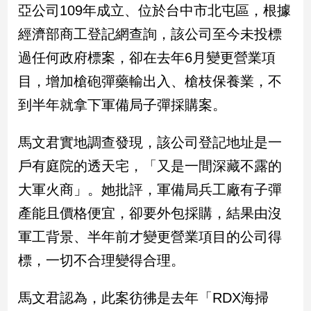
新
亞公司109年成立、位於台中市北屯區，根據
冠
經濟部商工登記網查詢，該公司至今未投標
病
毒
過任何政府標案，卻在去年6月變更營業項
專
目，增加槍砲彈藥輸出入、槍枝保養業，不
區
到半年就拿下軍備局子彈採購案。
南
馬文君實地調查發現，該公司登記地址是一
台
戶有庭院的透天宅，「又是一間深藏不露的
灣
觀
大軍火商」。她批評，軍備局兵工廠有子彈
點
產能且價格便宜，卻要外包採購，結果由沒
軍工背景、半年前才變更營業項目的公司得
南
台
標，一切不合理變得合理。
灣
觀
點
馬文君認為，此案彷彿是去年「RDX海掃