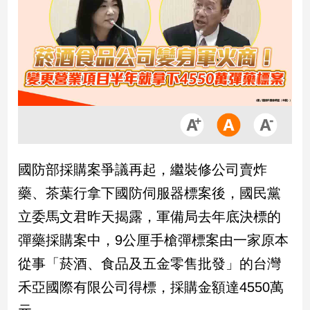
市
房
地
產
品
觀
點
政
國防部採購案爭議再起，繼裝修公司賣炸
治
藥、茶葉行拿下國防伺服器標案後，國民黨
政
立委馬文君昨天揭露，軍備局去年底決標的
治
彈藥採購案中，9公厘手槍彈標案由一家原本
焦
點
從事「菸酒、食品及五金零售批發」的台灣
品
禾亞國際有限公司得標，採購金額達4550萬
觀
點