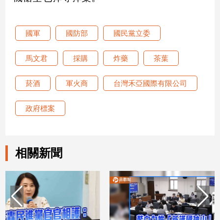
建
築/
國軍
國防部
國民黨立委
室
內
設
馬文君
採購
炸藥
茶葉
計
旅
菸酒
軍火商
台灣禾亞國際有限公司
遊/
美
政府標案
食
星
座/
命
相關新聞
理
消
費
健
康/
親