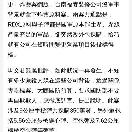
更」炸藥案翻版，台南福麥裝修公司沒軍事
背景就拿下炸藥原料案。兩案共通點是，
娛
樂
RDX原料與子彈都是國軍原本能生產、產線
產量充足的軍品，卻突然改外包採購，恰巧
娛
樂
就有公司在短時間變更營業項目後投標得
星
標。
聞
流
行/
馬文君嚴厲批評，如此狀況一再發生，不知
時
有多少藏鏡人躲在這些公司背後，透過關係
尚
專吃標案、大賺國防預算，要求國防部不要
追
星
再自欺欺人，應徹底調查、提出說明。此案
涉及9公厘手槍彈共採購350萬發，另外還包
生
括5.56公厘步槍鋼心彈、空包彈及7.62公厘
活
機槍空包彈等彈藥。