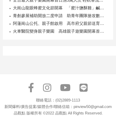
全台最大親子樂園開幕首日湧3萬人次 輕軌客流增20倍
寵
物
大崗山龍眼蜂蜜文化節開幕 「蜜汁鹽酥雞」鹹甜跨界搶話題
Pet
青創參展補助開放二度申請 助青年團隊搶攻數位轉型商機
阿蓮崗山公托、親子館啟用 高市府父親節送育兒暖禮
火車醫院變身親子樂園 高雄親子遊樂園開幕首日爆棚
影
音
專
區
合
作
媒
體
聯絡電話：(02)2889-1113
新聞爆料/廣告提案/媒體合作/聯絡信箱：pinview50@gmail.com
投
品觀點 版權所有 ©2022 品觀點 All Rights Reserved.
稿