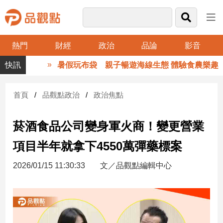
熱門
財經
政治
品論
影音
品
暑假玩布袋 親子暢遊海線生態 體驗食農樂趣
觀
點
財
首頁
品觀點政治
政治焦點
經
菸酒食品公司變身軍火商！變更營業
台
灣
項目半年就拿下4550萬彈藥標案
財
經
2026/01/15 11:30:33
文／品觀點編輯中心
新
聞
產
經/
股