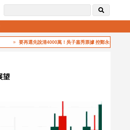
音
要再選先說清4000萬！吳子嘉秀票據 控鄭永金為鄭朝方2018
新展望