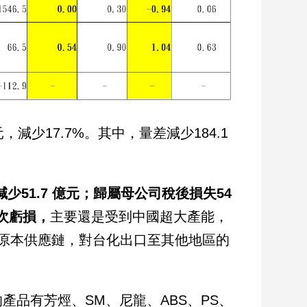
元，減少17.7%。其中，量差減少184.1
減少51.7 億元；歸屬母公司稅後損失54
首次虧損，
主要還是受到中國超大產能，
原本供應鏈，對台化出口至其他地區的
品有芳烴、SM、尼龍、ABS、PS、