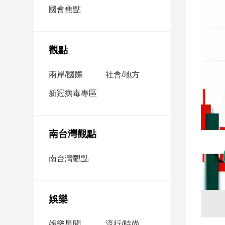
市
國會焦點
房
地
產
觀點
兩岸/國際
社會/地方
品
觀
新冠病毒專區
點
政
治
南台灣觀點
政
南台灣觀點
治
焦
點
娛樂
品
觀
點
娛樂星聞
流行/時尚