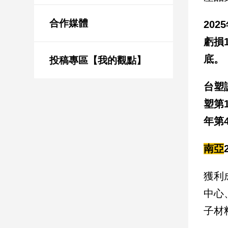
新
冠
合作媒體
202
病
毒
虧損
專
底。
區
投稿專區【我的觀點】
台塑
南
塑第
台
年第
灣
觀
南亞
點
南
獲利
台
中心
灣
觀
子材
點