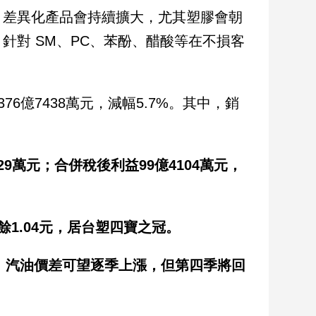
。差異化產品會持續擴大，尤其塑膠會朝
針對 SM、PC、苯酚、醋酸等在不損客
376億7438萬元，減幅5.7%。其中，銷
529萬元；合併稅後利益99億4104萬元，
餘1.04元，居台塑四寶之冠。
健；汽油價差可望逐季上漲，但第四季將回