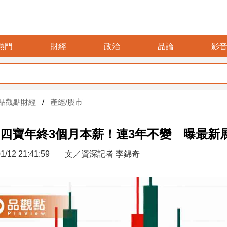
熱門
財經
政治
品論
影
品觀點財經
產經/股市
四寶年終3個月本薪！連3年不變 曝最
1/12 21:41:59
文／資深記者 李錦奇