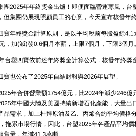
集團2025年年終獎金出爐！即便面臨營運寒風，台塑
，但集團仍展現照顧員工的心意，今天宣布核發年終
四寶年終獎金計算原則，是以平均稅前每股盈餘4.1
)1元，加(減)發0.6個月本薪，上限7個月，下限3個月
25年台塑四寶依前述年終獎金計算公式，核發年終獎
四寶也公布了2025年自結財報與2026年展望。
2025年合併營業額1754億元，比2024年減少24
2025年中國大陸及美國持續新增石化產能，大量
產品需求，加上杜拜原油及乙、丙烯合約平均價格分別比
2%，拖累市場行情，因此，台塑2025年各產品平均
銷售量，年減41.3萬噸。