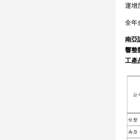
運增
建
築/
室
全年
內
設
南亞
計
響整
旅
遊/
工產
美
食
星
座/
命
理
消
費
健
康/
親