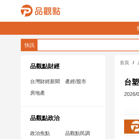
品
觀
點
財
首頁
經
品觀點財經
台
台塑
台灣財經新聞
產經/股市
灣
財
房地產
2026/0
經
新
聞
品觀點政治
產
經/
政治焦點
品觀點民調
股