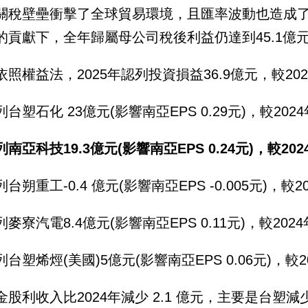
關稅壁壘衝擊了全球貿易環境，且匯率波動也造成
的貢獻下，全年歸屬母公司稅後利益仍達到45.1億元，E
依照權益法，2025年認列投資損益36.9億元，較202
台塑石化 23億元(影響南亞EPS 0.29元)，較202
南亞科技19.3億元(影響南亞EPS 0.24元)，較202
台朔重工-0.4 億元(影響南亞EPS -0.005元)，較2
麥寮汽電8.4億元(影響南亞EPS 0.11元)，較202
台塑烯烴(美國)5億元(影響南亞EPS 0.06元)，較2
金股利收入比2024年減少 2.1 億元，主要是台塑減少