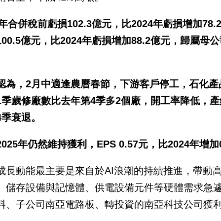
5年合併稅前虧損102.3億元，比2024年虧損增加7
100.5億元，比2024年虧損增加88.2億元，歸屬
認為，2月中適逢農曆春節，下游客戶停工，石化產
1季歲修廠數比去年第4季多2個廠，開工率降低，
4季衰退。
2025年仍然維持獲利，EPS 0.57元，比2024年增
成長動能最主要是來自於AI浪潮的持續推進，帶動
、儲存設備與記憶體、供電設備元件等硬體需求急
料、子公司南亞電路板、轉投資的南亞科技公司獲