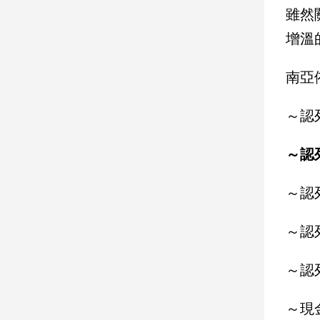
雖然
娛
增溫
樂
南亞
娛
樂
～認列
星
聞
～認列
流
行/
時
～認列
尚
追
～認列
星
～認列
生
～現
活