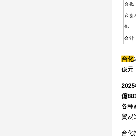
子/
感
情
藝
術
／
文
創
台化
／
電
億元
影
推
20
薦
科
億8
技/
各種
遊
戲
貿易
運
動
台化