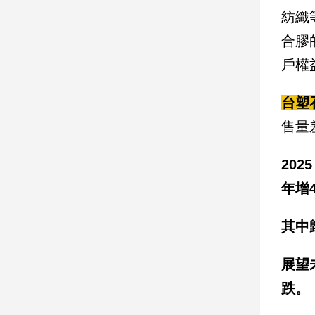
寵
紡織
物
Pet
合膠
戶權
影
台塑
音
專
售量
區
202
年增4
合
作
其中
媒
體
展望
跌。
投
稿