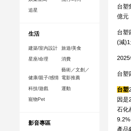
民
台塑
調
追星
億元
國
會
焦
台塑
生活
點
(減
建築/室內設計
旅遊/美食
20
觀
星座/命理
消費
點
藝術／文創／
台塑
健康/親子/感情
電影推薦
兩
岸/
科技/遊戲
運動
台塑
國
際
因是
寵物Pet
社
石化
會/
9.
地
影音專區
方
產品