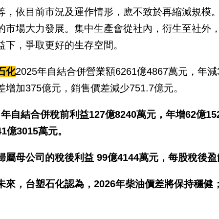
等，依目前市況及運作情形，應不致於再縮減規模
的市場大力發展。集中生產會從社內，衍生至社外，
益下，爭取更好的生存空間。
石化
2025年自結合併營業額6261億4867萬元，年減
差增加375億元，銷售價差減少751.7億元。
5 年自結合併稅前利益127億8240萬元，年增62億1
1億3015萬元。
歸屬母公司的稅後利益 99億4144萬元，每股稅後盈
未來，台塑石化認為，2026年柴油價差將保持穩