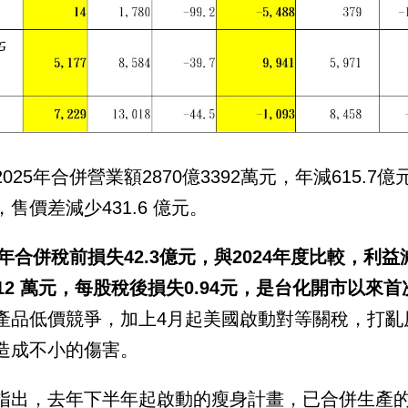
2025年合併營業額2870億3392萬元，年減615.7億
，售價差減少431.6 億元。
25年合併稅前損失42.3億元，與2024年度比較，利益
812 萬元，每股稅後損失0.94元，是台化開市以來
產品低價競爭，加上4月起美國啟動對等關稅，打亂
造成不小的傷害。
指出，去年下半年起啟動的瘦身計畫，已合併生產的產