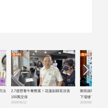
花蓮副縣長涉貪
鄉長錄取清潔隊員「每人收10萬後謝」
太子
下場慘了
龜 
2026/06/11
2026/