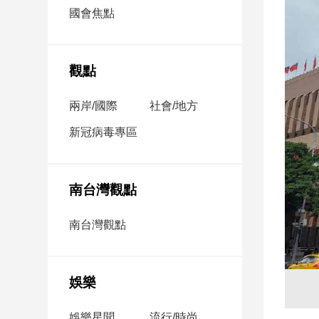
市
國會焦點
房
地
產
觀點
兩岸/國際
社會/地方
品
觀
新冠病毒專區
點
政
治
南台灣觀點
政
南台灣觀點
治
焦
點
娛樂
品
觀
點
娛樂星聞
流行/時尚