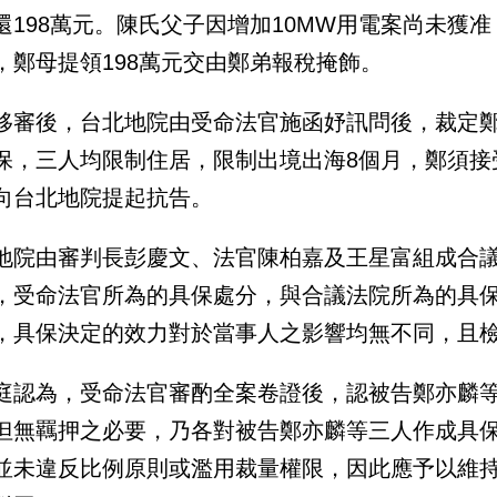
還198萬元。陳氏父子因增加10MW用電案尚未獲
，鄭母提領198萬元交由鄭弟報稅掩飾。
移審後，台北地院由受命法官施函妤訊問後，裁定鄭亦
保，三人均限制住居，限制出境出海8個月，鄭須接
向台北地院提起抗告。
地院由審判長彭慶文、法官陳柏嘉及王星富組成合
，受命法官所為的具保處分，與合議法院所為的具
，具保決定的效力對於當事人之影響均無不同，且
庭認為，受命法官審酌全案卷證後，認被告鄭亦麟
但無羈押之必要，乃各對被告鄭亦麟等三人作成具
並未違反比例原則或濫用裁量權限，因此應予以維