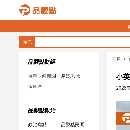
品
觀
點
財
首頁
經
品觀點財經
台
小英
台灣財經新聞
產經/股市
灣
財
房地產
2026/0
經
新
聞
品觀點政治
產
經/
政治焦點
品觀點民調
股