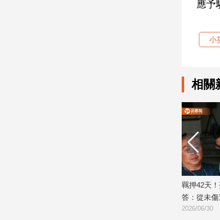
應予
娛
樂
小
娛
樂
星
相關
聞
流
行/
時
尚
追
星
撤銷！中聯油品含致癌物
羈押42天！孫安佐百萬交保獲釋 微笑
成功
答：從未傷過任何人
生
2026/06/30
活