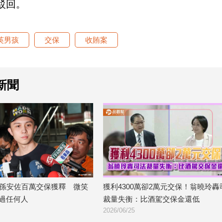
駁回。
英男孩
交保
收賄案
新聞
獲利4300萬卻2萬元交保！翁曉玲轟司法
2.7億營養午餐弊案！
裁量失衡：比酒駕交保金還低
100萬交保
2026/06/25
2026/06/12