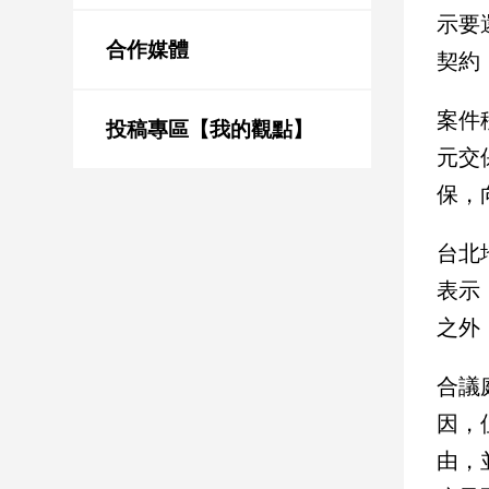
新
示要
冠
合作媒體
契約
病
毒
專
案件
區
投稿專區【我的觀點】
元交
保，
南
台
台北
灣
表示
觀
點
之外
南
合議
台
灣
因，
觀
由，
點