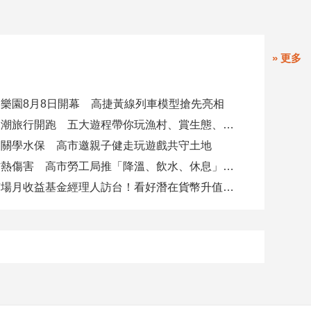
» 更多
樂園8月8日開幕 高捷黃線列車模型搶先亮相
北高雄海線潮旅行開跑 五大遊程帶你玩漁村、賞生態、品海味
闖關學水保 高市邀親子健走玩遊戲共守土地
高溫作業防熱傷害 高市勞工局推「降溫、飲水、休息」守護勞工
富坦新興市場月收益基金經理人訪台！看好潛在貨幣升值空間 點名5大主題