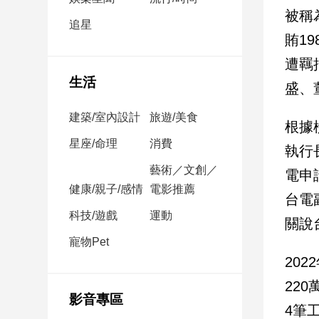
民
被稱
調
追星
賄1
國
會
遭羈
焦
生活
盛、
點
建築/室內設計
旅遊/美食
根據
觀
星座/命理
消費
執行
點
藝術／文創／
電申
健康/親子/感情
電影推薦
兩
台電
岸/
科技/遊戲
運動
關說
國
際
寵物Pet
20
社
會/
22
地
影音專區
方
4筆