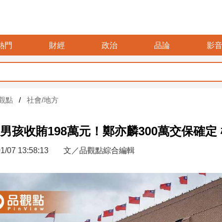
熱門
財經
政治
品論
影
觀點
社會/地方
男孩收賄198萬元！鄭亦麟300萬交保確定
1/07 13:58:13
文／品觀點綜合編輯