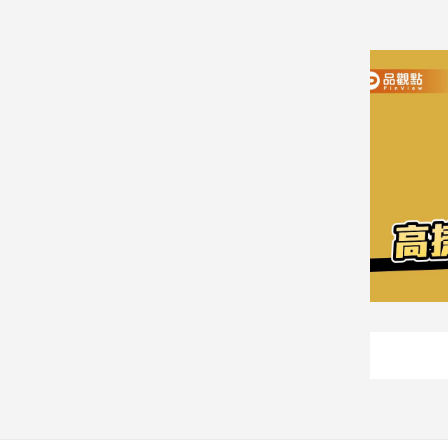
建
築/
室
內
設
計
旅
遊/
美
食
星
座/
命
理
消
費
健
康/
親