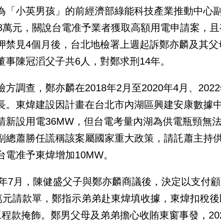
為「小英男孩」的前經濟部綠能科技產業推動中心
98萬元，關說台電准予業者獲取高額用電申請案，且有
押禁見4個月後，台北地檢署上週起訴鄭亦麟及其父
董事陳冠滔父子共6人，對鄭求刑14年。
檢方調查，鄭亦麟在2018年2月至2020年4月、202
長。東煒建設因計畫在台北市內湖區興建安康數據中心
請新設用電36MW，但台電考量內湖為供電瓶頸無
副總蕭勝任謊稱該案屬國家重大政策，請託蕭主持
台電准予東煒增加10MW。
22年7月，陳健盛父子與鄭亦麟商議後，決定以支付
0萬元請款單，鄭指示弟弟赴東煒填收據，東煒扣稅後
工程款掩飾。鄭男父母及弟弟擔心收賄東窗事發，202