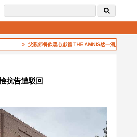
音
父親節餐飲暖心獻禮 THE AMNIS然一酒店「夏日藏禮」
 檢抗告遭駁回