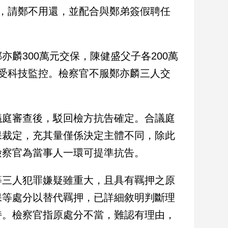
准，請鄭不用還，並配合與鄭弟簽假聘任
麟300萬元交保，陳健盛父子各200萬
受科技監控。檢察官不服鄭亦麟三人交
議庭審查後，駁回檢方抗告確定。合議庭
保裁定，充其量僅係決定主體不同，除此
檢察官為當事人一環可提準抗告。
等三人犯罪嫌疑雖重大，且具有羈押之原
保等處分以替代羈押，已詳細敘明判斷理
持。檢察官指原處分不當，難認有理由，