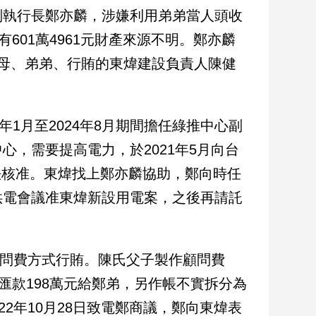
副執行長鄭亦麟，涉嫌利用弟弟當人頭收
601萬4961元財產來源不明。鄭亦麟
母、弟弟、行賄的東煒建設負責人陳健
2年1月至2024年8月期間擔任綠推中心副
，需要提高電力，於2021年5月向台
法核准。東煒找上鄭亦麟協助，鄭向時任
供電會議准東煒新設用電案，之後再請託
顧問費方式行賄。陳氏父子製作顧問費
匯款198萬元給鄭弟，另作帳不實拆分為
2年10月28日致電鄭商議，鄭向東煒表