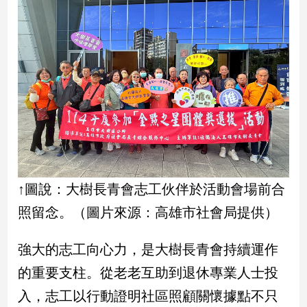
娛
樂
娛
樂
星
聞
流
行/
時
↑圖說：大樹長青會志工伙伴於活動會場前合
尚
照留念。（圖片來源：高雄市社會局提供）
追
星
強大的志工向心力，是大樹長青會持續運作
的重要支柱。從老老互助到退休專業人士投
生
活
入，志工以行動證明社區照顧關懷據點不只