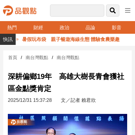
熱門
財經
政治
品論
影音
品
暑假玩布袋 親子暢遊海線生態 體驗食農樂趣
觀
點
財
首頁
南台灣觀點
南台灣觀點
經
深耕偏鄉19年 高雄大樹長青會獲社
台
灣
區金點獎肯定
財
經
2025/12/31 15:37:28
文／記者 賴君欣
新
聞
產
經/
股