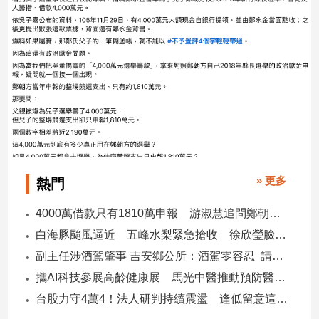
寵
物
Pet
影
音
專
區
» 更多
熱門
合
作
4000萬借款只有1810萬申報 游淑慧追問鄭朝方：2190萬差額去哪了
媒
白海豚颱風逼近 五峰水梨緊急搶收 徐欣瑩臉書急呼「搶救五峰水梨」
體
副主任涉酒駕肇事 吉安鄉公所：酒駕零容忍 請辭獲准
攜AI科技參展高齡健康展 馬光中醫推動預防醫學迎接長壽新經濟
投
台股力守4萬4！法人研判持續震盪 逢低留意這些族群
稿