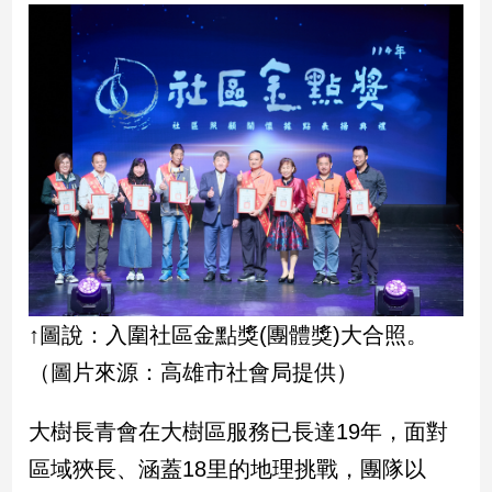
民
調
國
會
焦
點
觀
點
兩
岸/
↑圖說：入圍社區金點獎(團體獎)大合照。
國
際
（圖片來源：高雄市社會局提供）
社
會/
大樹長青會在大樹區服務已長達19年，面對
地
區域狹長、涵蓋18里的地理挑戰，團隊以
方