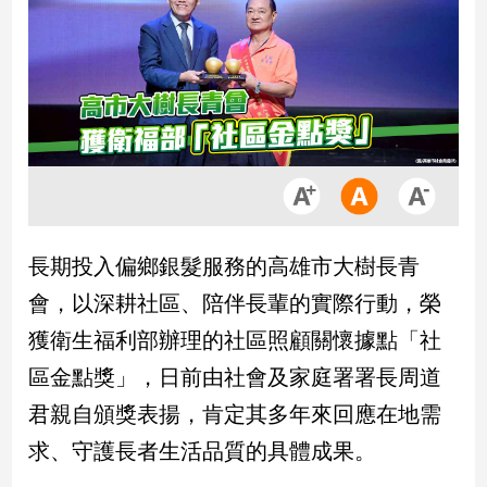
市
房
地
產
品
觀
點
政
長期投入偏鄉銀髮服務的高雄市大樹長青
治
會，以深耕社區、陪伴長輩的實際行動，榮
政
獲衛生福利部辦理的社區照顧關懷據點「社
治
區金點獎」，日前由社會及家庭署署長周道
焦
點
君親自頒獎表揚，肯定其多年來回應在地需
品
求、守護長者生活品質的具體成果。
觀
點