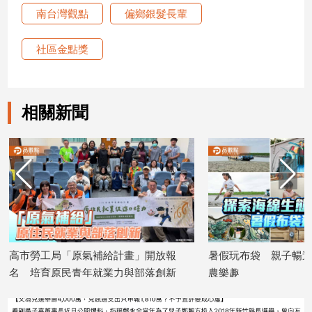
子/
南台灣觀點
偏鄉銀髮長輩
感
情
社區金點獎
藝
術
／
文
相關新聞
創
／
電
影
推
薦
科
技/
遊
高市勞工局「原氣補給計畫」開放報
暑假玩布袋 親子暢遊
戲
名 培育原民青年就業力與部落創新
農樂趣
運
2026/08/07
2026/08/07
動