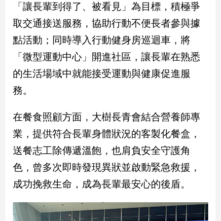
「讓長輩到得了、被看見」為目標，積極爭
新
冠
取交通接送服務，協助行動不便長者參與據
病
毒
點活動；同時導入行動健身房巡迴車，將
專
「微型運動中心」開進社區，讓長輩在熟悉
區
的生活場域中就能接受運動與健康促進服
務。
南
台
在餐食照顧方面，大樹長青會結合營養師專
灣
觀
業，提供符合長輩身體狀況的客製化餐盒，
點
送餐志工除傳遞溫飽，也肩負安全守護角
色，曾多次即時發現異狀並啟動緊急救援，
南
台
成功挽救生命，成為長輩最安心的後盾。
灣
觀
點