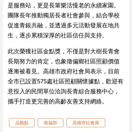
是服務站，更是長輩樂活慢老的永續家園。
建
築/
團隊長年推動獨居長者社會參與，結合學校
室
促進青銀共融，並透過多元活動發展在地共
內
設
生，逐步累積深厚的社區信任與支持。
計
旅
此次榮獲社區金點獎，不僅是對大樹長青會
遊/
美
長期努力的肯定，也象徵偏鄉社區照顧價值
食
逐漸被看見。高雄市政府社會局表示，目前
星
全市已設置575處社區照顧關懷據點，歡迎有
座/
命
意投入的民間單位洽詢長青綜合服務中心，
理
攜手打造更完善的高齡友善支持網絡。
消
費
健
品觀點
衛福部
高雄市社會局
康/
親