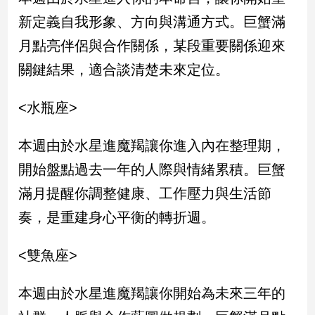
寵
新定義自我形象、方向與溝通方式。巨蟹滿
物
Pet
月點亮伴侶與合作關係，某段重要關係迎來
關鍵結果，適合談清楚未來定位。
影
音
<水瓶座>
專
區
本週由於水星進魔羯讓你進入內在整理期，
開始盤點過去一年的人際與情緒累積。巨蟹
合
滿月提醒你調整健康、工作壓力與生活節
作
奏，是重建身心平衡的轉折週。
媒
體
<雙魚座>
投
本週由於水星進魔羯讓你開始為未來三年的
稿