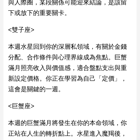
與人際圈，某段關係可能迎來結論，是該留
新
冠
下或放下的重要關卡。
病
毒
<雙子座>
專
區
本週水星回到你的深層私領域，有關於金錢
分配、合作條件與心理界線成為焦點。巨蟹
南
滿月照亮收入與價值感，適合盤點支出與重
台
灣
新設定價格。你正在學習為自己「定價」，
觀
這會是關鍵的一週。
點
<巨蟹座>
南
台
灣
本週的巨蟹滿月將發生在你的本命領域，你
觀
點
正站在人生的轉折點上。水星進入魔羯後，