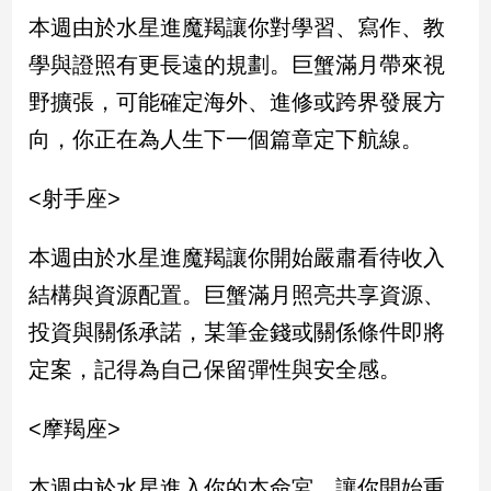
子/
本週由於水星進魔羯讓你對學習、寫作、教
感
學與證照有更長遠的規劃。巨蟹滿月帶來視
情
野擴張，可能確定海外、進修或跨界發展方
藝
術
向，你正在為人生下一個篇章定下航線。
／
文
創
<射手座>
／
電
本週由於水星進魔羯讓你開始嚴肅看待收入
影
推
結構與資源配置。巨蟹滿月照亮共享資源、
薦
投資與關係承諾，某筆金錢或關係條件即將
科
技/
定案，記得為自己保留彈性與安全感。
遊
戲
<摩羯座>
運
動
本週由於水星進入你的本命宮，讓你開始重