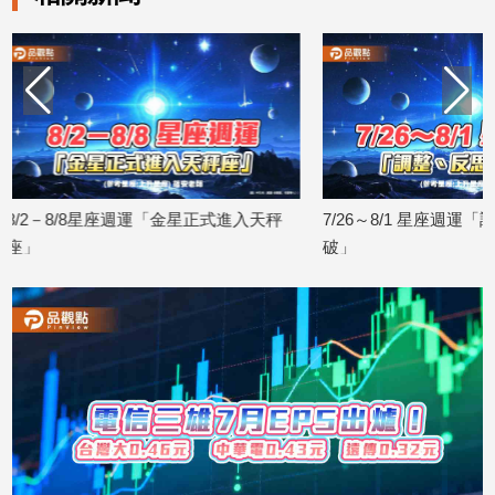
天秤
7/26～8/1 星座週運「調整、反思與突
7/19－7/26
破」
秩序・勇敢迎向
2026/07/24
2026/07/17