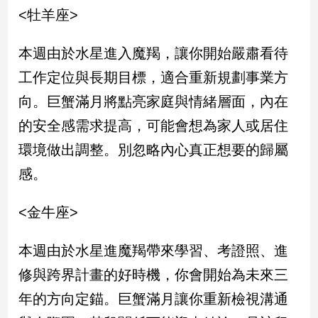
民
<牡羊座>
調
國
本週由於水星進入魔羯，讓你開始嚴肅看待
會
焦
工作定位與長期目標，適合重新規劃事業方
點
向。巨蟹滿月將點亮家庭與情緒層面，內在
的安全感需求提高，可能會想為家人或居住
觀
環境做出調整。別忽略內心真正想要的歸屬
點
感。
兩
岸/
<金牛座>
國
際
本週由於水星進魔羯帶來學習、考證照、進
社
修與跨界計畫的好時機，你會開始為未來三
會/
地
年的方向定錨。巨蟹滿月讓你重新檢視溝通
方