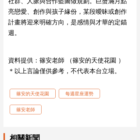
社群、人脈與合作藍圖做規劃。巨蟹滿月點
專
亮戀愛、創作與孩子緣份，某段曖昧或創作
區
計畫將迎來明確方向，是感情與才華的定錨
【我
的
週。
觀
點】
資料提供：篠安老師 （篠安的天使花園 ）
＊以上言論僅供參考，不代表本台立場。
篠安的天使花園
每週星座運勢
篠安老師
相關新聞