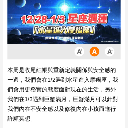
市
房
地
產
品
觀
點
政
本周是收尾結帳與重新定義關係與安全感的
治
一週，我們會在1/2遇到水星進入摩羯座，我
政
們會用更務實的態度面對現在的生活，另外
治
我們在1/3遇到巨蟹滿月，巨蟹滿月可以針對
焦
點
我們內在不安全感以及修復內在小孩而進行
品
許願冥想。
觀
點