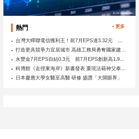
» 更多
熱門
台灣大蟬聯電信獲利王！前7月EPS達3.32元 中華電3.11、遠傳2.46元
打造更具競爭力宜居城市 高雄工務局勇奪國家建築界9大獎
永豐金7月EPS自結0.3元 前7月EPS創新高1.96元！
科博館《走徑東海岸》新書發表 重現法籍神父奉獻足跡與歷史日記
日本慶應大學女醫至高醫 研修 盛讚「大開眼界」