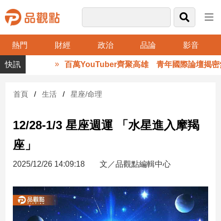
熱門
財經
政治
品論
影音
品
百萬YouTuber齊聚高雄 青年國際論壇揭密無
觀
點
財
首頁
生活
星座/命理
經
12/28-1/3 星座週運 「水星進入摩羯
台
灣
座」
財
經
2025/12/26 14:09:18
文／品觀點編輯中心
新
聞
產
經/
股