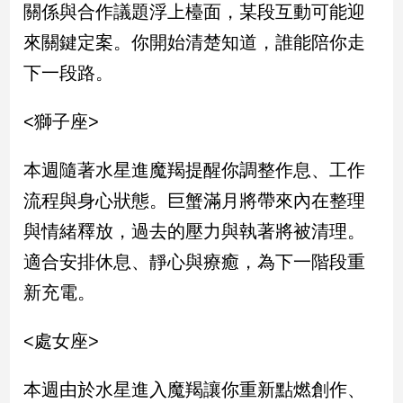
關係與合作議題浮上檯面，某段互動可能迎
來關鍵定案。你開始清楚知道，誰能陪你走
娛
樂
下一段路。
娛
<獅子座>
樂
星
聞
本週隨著水星進魔羯提醒你調整作息、工作
流
流程與身心狀態。巨蟹滿月將帶來內在整理
行/
與情緒釋放，過去的壓力與執著將被清理。
時
尚
適合安排休息、靜心與療癒，為下一階段重
追
新充電。
星
<處女座>
生
活
本週由於水星進入魔羯讓你重新點燃創作、