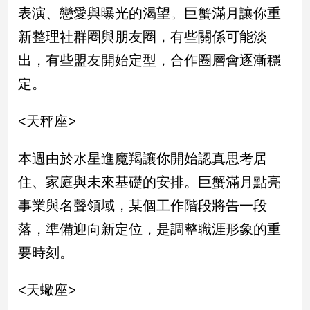
表演、戀愛與曝光的渴望。巨蟹滿月讓你重
建
築/
新整理社群圈與朋友圈，有些關係可能淡
室
出，有些盟友開始定型，合作圈層會逐漸穩
內
設
定。
計
旅
<天秤座>
遊/
美
食
本週由於水星進魔羯讓你開始認真思考居
星
住、家庭與未來基礎的安排。巨蟹滿月點亮
座/
事業與名聲領域，某個工作階段將告一段
命
理
落，準備迎向新定位，是調整職涯形象的重
消
要時刻。
費
健
<天蠍座>
康/
親