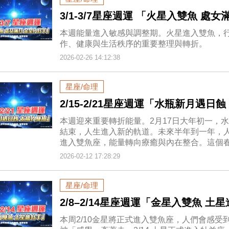
3/1-3/7星座週運 「火星入雙魚 處
本週能量進入敏感與調整期。火星進入雙魚，
作、健康與生活秩序的重要整理與轉折。
2026-02-26 14:12:38
星座/命理
2/15-2/21星座週運「水瓶新月遇日
本週迎來重要轉折能量。2月17日大年初一，
結束，人生進入新的軌道。未來半年到一年，人
進入雙魚座，能量轉向療癒與內在整合。這個
2026-02-12 17:28:29
星座/命理
2/8–2/14星座週運「金星入雙魚 土
本周2/10金星將正式進入雙魚座，人們會感