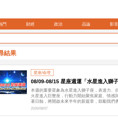
熱門
財經
政治
品論
影
尋結果
星座/命理
08/09-08/15 星座週運「水星進
本週的重要星象為水星進入獅子座，表達力、
火星進入巨蟹座，行動力開始聚焦家庭、情感
著日蝕，將開啟未來半年的新篇章，鼓勵我們
2026/08/07