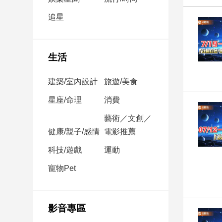
民
調
追星
國
會
焦
生活
點
建築/室內設計
旅遊/美食
觀
星座/命理
消費
點
藝術／文創／
健康/親子/感情
電影推薦
兩
岸/
科技/遊戲
運動
國
際
寵物Pet
社
會/
地
影音專區
方