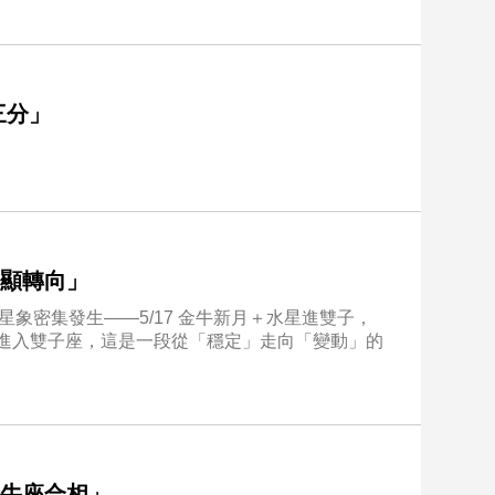
冥三分」
。
現明顯轉向」
象密集發生——5/17 金牛新月＋水星進雙子，
陽正式進入雙子座，這是一段從「穩定」走向「變動」的
在金牛座合相」