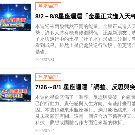
星座/命理
8/2－8/8星座週運「金星正式進入天
本週迎來兩股截然不同的能量。金星正式進入
勢，許多人將有機會修復關係、認識新朋友，
子座與逆行中的土星（牡羊座）形成三分相，
看到成果。雖然土星仍處於逆行階段，但更適
基礎。
2026/07/31
星座/命理
7/26～8/1 星座週運「調整、反思與
本週的星象充滿了「調整、反思與突破」的能
己的行動力、責任感與人生方向。有些計畫可
固。本週也迎來水瓶座滿月。滿月象徵結果、
及未來願景有關。這是一個適合放下舊有框架
科技、夢想或團體合作方面迎來新的轉折。
2026/07/24