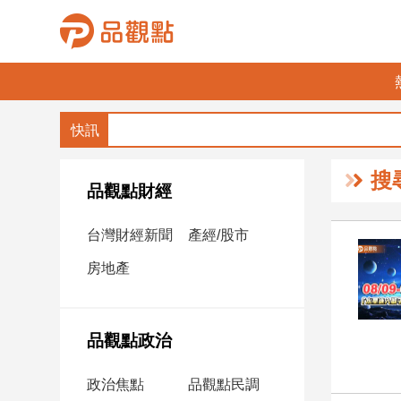
品
觀
點
財
搜
經
品觀點財經
台
台灣財經新聞
產經/股市
灣
財
房地產
經
新
聞
品觀點政治
產
經/
政治焦點
品觀點民調
股