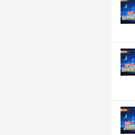
寵
物
Pet
影
音
專
區
合
作
媒
體
投
稿