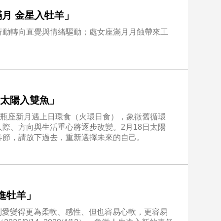
女滿月 金星入牡羊」
行動轉向直覺與情緒驅動；處女座滿月月蝕帶來工
蝕 太陽入雙魚」
水瓶座新月遇上日環食（火環日食），象徵舊循環
際、方向與生活重心將逐步改變。2月18日太陽
春節，請放下過去，重新選擇未來的自己。
星進牡羊」
受到愛變得更為柔軟、感性、但也容易心軟，更容易