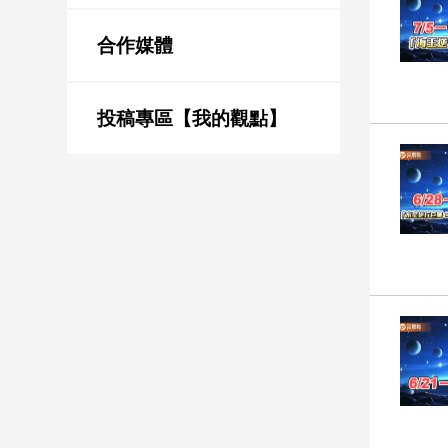
新
冠
合作媒體
病
毒
專
區
投稿專區【我的觀點】
南
台
灣
觀
點
南
台
灣
觀
點