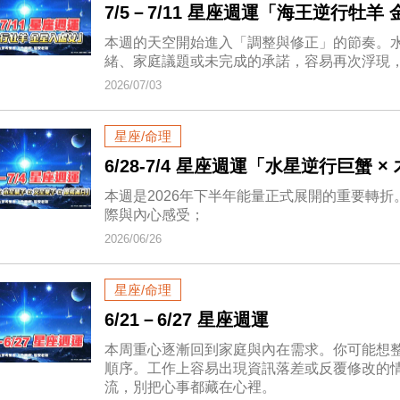
7/5－7/11 星座週運「海王逆行牡羊
本週的天空開始進入「調整與修正」的節奏。
緒、家庭議題或未完成的承諾，容易再次浮現
2026/07/03
星座/命理
6/28-7/4 星座週運「水星逆行巨蟹 ×
本週是2026年下半年能量正式展開的重要轉
際與內心感受；
2026/06/26
星座/命理
6/21－6/27 星座週運
本周重心逐漸回到家庭與內在需求。你可能想
順序。工作上容易出現資訊落差或反覆修改的
流，別把心事都藏在心裡。