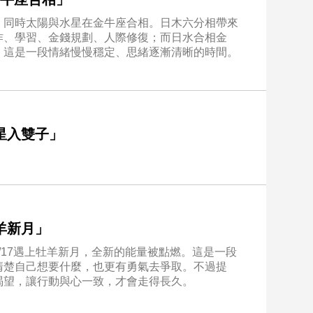
，同時太陽與水星在金牛座合相。日木六分相帶來
作、學習、金錢規劃、人際修復；而日水合相金
。這是一段情緒慢慢穩定、思緒逐漸清晰的時間。
金星入雙子」
牡羊新月」
4/17遇上牡羊新月，全新的能量被點燃。這是一段
清楚自己想要什麼，也更有勇氣去爭取。不過提
渴望，讓行動與心一致，才會走得長久。