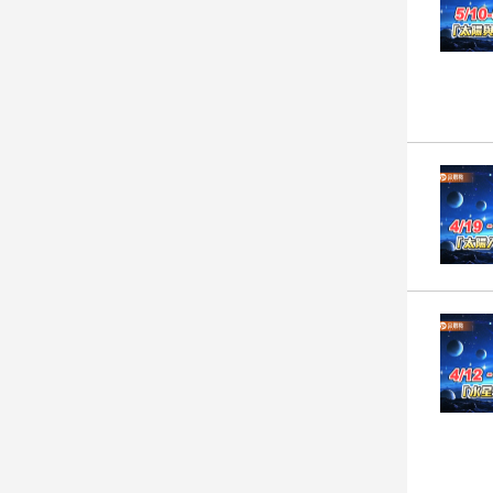
建
築/
室
內
設
計
旅
遊/
美
食
星
座/
命
理
消
費
健
康/
親