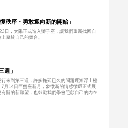
信・恢復秩序・勇敢迎向新的開始」
23日，太陽正式進入獅子座，讓我們重新找回自
站上屬於自己的舞台。
第三週」
逆行來到第三週，許多拖延已久的問題逐漸浮上檯
7月14日巨蟹座新月，象徵新的情感循環正式展
境有關的新願望，也鼓勵我們學會照顧自己的內在