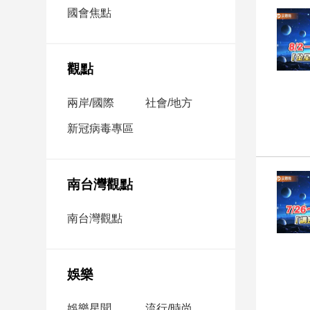
市
國會焦點
房
地
產
觀點
兩岸/國際
社會/地方
品
觀
新冠病毒專區
點
政
治
南台灣觀點
政
南台灣觀點
治
焦
點
娛樂
品
觀
點
娛樂星聞
流行/時尚