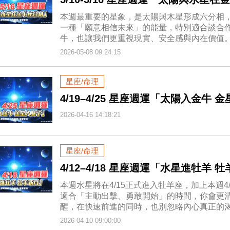
本週最重要的星象，是太陽與木星形成六分相
一種「願意相信未來」的能量，特別適合談合
牛，也讓我們更重視現實、安全感與內在價值
2026-05-08 09:24:15
星座/命理
4/19–4/25 星座週運「太陽入金牛 
2026-04-16 14:18:21
星座/命理
4/12–4/18 星座週運「水星進牡羊 
本週水星將在4/15正式進入牡羊座，加上本週
適合「主動出擊、勇敢開始」的時間，你會更
醒，在快速前進的同時，也別忽略內心真正的
2026-04-10 09:00:00