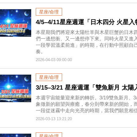
星座/命理
4/5–4/11星座週運「日木四分 火星
本星期我們將迎來太陽牡羊與木星巨蟹的日木
們一邊想衝、又一邊想停下來。同時火星又進
一段學習溫柔前進」的時期，在行動中照顧自
奏。
2026-04-03 09:00:00
星座/命理
3/15–3/21 星座週運「雙魚新月 
本週宇宙能量迎來新的轉折。3/19雙魚新月、3
象徵新的願望與療癒，春分則帶來新的開始，
一段從迷霧中走向光亮的時期，當我們願意相
2026-03-13 13:21:20
星座/命理