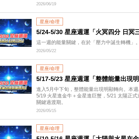
2026/06/19
星座/命理
5/24-5/30 星座週運「火冥四分 日
這一週的能量關鍵，在於「壓力中誕生轉機」
2026/05/22
星座/命理
5/17-5/23 星座週運「整體能量出
進入5月中下旬，整體能量出現明顯轉向。本週星
5/19 火星進金牛＋金星進巨蟹，5/21 太
關鍵過渡期。
2026/05/15
星座/命理
5/10-5/16 星座週運「太陽與水星