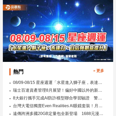
娛
樂
娛
樂
星
聞
流
行/
時
» 更多
熱門
尚
追
08/09-08/15 星座週運「水星進入獅子座，表達力、自信與創意提升」
星
瑞士百達資產管理8月展望！偏好中國以外的新興市場 看好這些產業
8大銀行攜手完成AI防詐模型聯合學習驗證 警示帳戶準確度提升2倍
生
台灣大電信獨賣Even Realities AI眼鏡套裝！月付1399元 專案價3990
活
遠傳跨洲多國20GB定量包全新登場 1688元漫遊逾百國家！