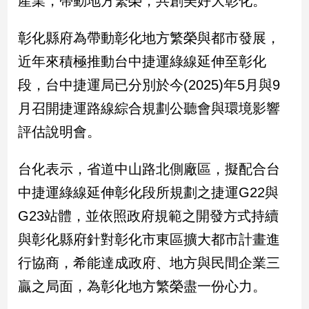
產業，帶動地方繁榮，共創美好大彰化。
民
調
彰化縣府為帶動彰化地方繁榮與都市發展，
國
會
近年來積極推動台中捷運綠線延伸至彰化
焦
段，台中捷運局已分別於今(2025)年5月與9
點
月召開捷運路線綜合規劃公聽會與環境影響
評估說明會。
觀
點
台化表示，省道中山路北側廠區，擬配合台
兩
中捷運綠線延伸彰化段所規劃之捷運G22與
岸/
G23站體，並依照政府規範之開發方式持續
國
際
與彰化縣府針對彰化市東區擴大都市計畫進
社
行協商，希能達成政府、地方與民間企業三
會/
地
贏之局面，為彰化地方繁榮盡一份心力。
方