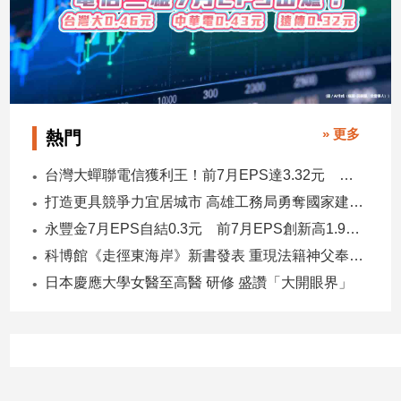
子/
感
情
藝
術
／
» 更多
熱門
文
創
台灣大蟬聯電信獲利王！前7月EPS達3.32元 中華電3.11、遠傳2.46元
／
電
打造更具競爭力宜居城市 高雄工務局勇奪國家建築界9大獎
影
永豐金7月EPS自結0.3元 前7月EPS創新高1.96元！
推
薦
科博館《走徑東海岸》新書發表 重現法籍神父奉獻足跡與歷史日記
科
日本慶應大學女醫至高醫 研修 盛讚「大開眼界」
技/
遊
戲
運
動