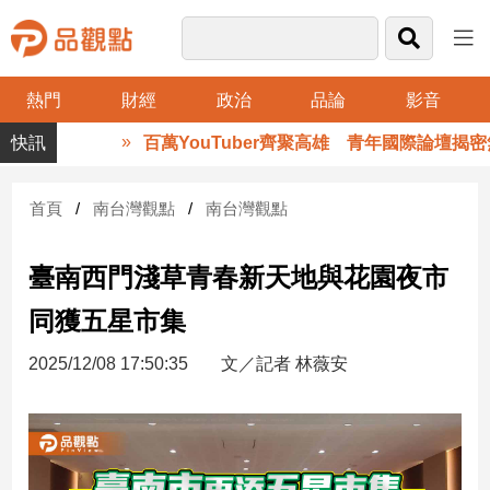
熱門
財經
政治
品論
影音
品
百萬YouTuber齊聚高雄 青年國際論壇揭密無
觀
點
財
首頁
南台灣觀點
南台灣觀點
經
臺南西門淺草青春新天地與花園夜市
台
灣
同獲五星市集
財
經
2025/12/08 17:50:35
文／記者 林薇安
新
聞
產
經/
股