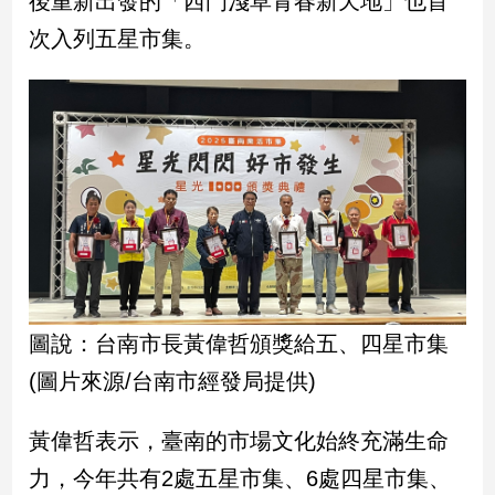
後重新出發的「西門淺草青春新天地」也首
民
次入列五星市集。
調
國
會
焦
點
觀
點
兩
岸/
圖說：台南市長黃偉哲頒獎給五、四星市集
國
際
(圖片來源/台南市經發局提供)
社
會/
黃偉哲表示，臺南的市場文化始終充滿生命
地
方
力，今年共有2處五星市集、6處四星市集、