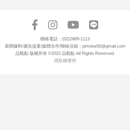
寵
物
Pet
影
聯絡電話：(02)2889-1113
音
新聞爆料/廣告提案/媒體合作/聯絡信箱：pinview50@gmail.com
專
品觀點 版權所有 ©2022 品觀點 All Rights Reserved.
區
隱私權聲明
合
作
媒
體
投
稿