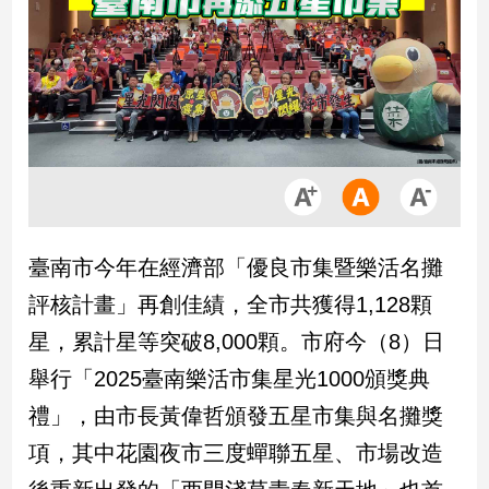
市
房
地
產
品
觀
點
政
臺南市今年在經濟部「優良市集暨樂活名攤
治
評核計畫」再創佳績，全市共獲得1,128顆
政
星，累計星等突破8,000顆。市府今（8）日
治
舉行「2025臺南樂活市集星光1000頒獎典
焦
點
禮」，由市長黃偉哲頒發五星市集與名攤獎
品
項，其中花園夜市三度蟬聯五星、市場改造
觀
點