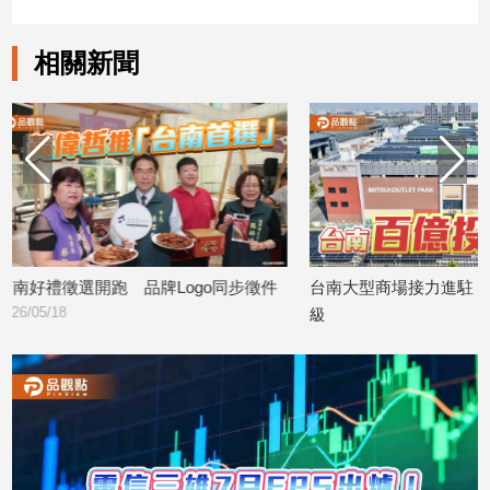
建
築/
相關新聞
室
內
設
計
旅
遊/
美
食
星
同步徵件
台南大型商場接力進駐 帶動城市商業升
人氣品牌快
座/
級
潮熱度
命
2026/04/24
2026/03/31
理
消
費
健
康/
親