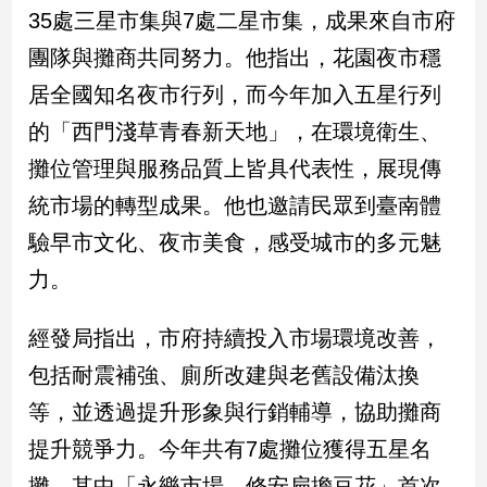
新
35處三星市集與7處二星市集，成果來自市府
冠
團隊與攤商共同努力。他指出，花園夜市穩
病
毒
居全國知名夜市行列，而今年加入五星行列
專
區
的「西門淺草青春新天地」，在環境衛生、
攤位管理與服務品質上皆具代表性，展現傳
統市場的轉型成果。他也邀請民眾到臺南體
南
台
驗早市文化、夜市美食，感受城市的多元魅
灣
力。
觀
點
經發局指出，市府持續投入市場環境改善，
南
包括耐震補強、廁所改建與老舊設備汰換
台
等，並透過提升形象與行銷輔導，協助攤商
灣
觀
提升競爭力。今年共有7處攤位獲得五星名
點
攤，其中「永樂市場—修安扁擔豆花」首次