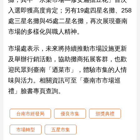
入選即獲高度肯定；另有19處四星名攤、258
娛
處三星名攤與45處二星名攤，再次展現臺南
樂
市場的多樣化與職人精神。
娛
樂
市場處表示，未來將持續推動市場設施更新
星
聞
及舉辦行銷活動，協助攤商拓展客群，也歡
流
迎民眾到臺南「迺菜市」，體驗市集的人情
行/
味與活力。相關資訊可至「臺南市市場巡
時
尚
禮」臉書專頁查詢。
追
星
台南市經發局
優良市集
頒獎典禮
生
市場轉型
五星市集
活