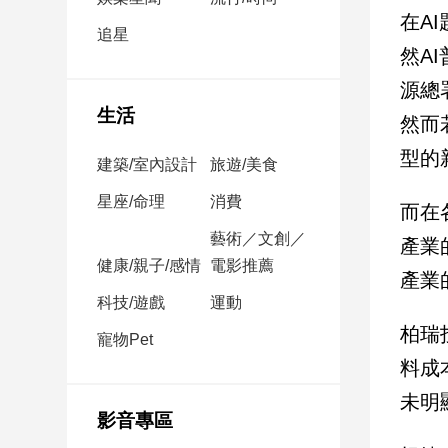
民
在A
調
追星
然A
國
會
源總
焦
生活
然而
點
型的
建築/室內設計
旅遊/美食
觀
星座/命理
消費
而在
點
藝術／文創／
產業
健康/親子/感情
電影推薦
兩
產業
岸/
科技/遊戲
運動
國
柏瑞
際
寵物Pet
料成
社
會/
未明
地
影音專區
方