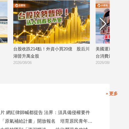
 股后川
美國運通耀金卡全面升級 外送旅遊平
台灣大電信獨賣Eve
台消費最高回饋4400刷卡金！
裝！月付139
2026/08/06
2026/08/06
» 更多
片 網紅律師喊都提告 法界：須具備侵權要件
高市勞工局「原氣補給計畫」開放報名 培育原民青年就業力與部落創新