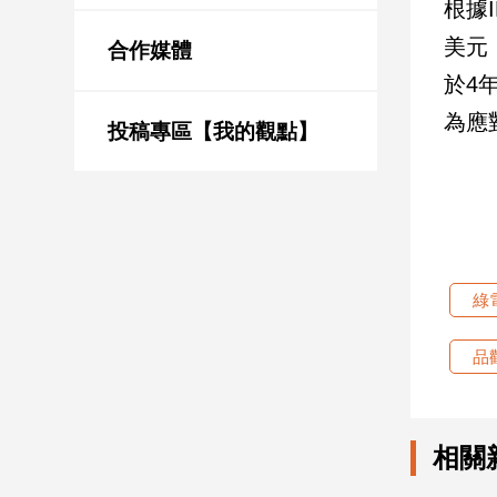
根據I
新
冠
美元
合作媒體
病
於4
毒
專
為應
區
投稿專區【我的觀點】
南
台
灣
觀
綠
點
品
南
台
灣
觀
相關
點