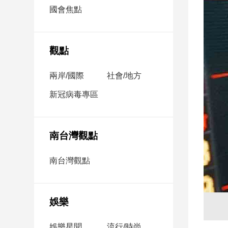
市
國會焦點
房
地
產
觀點
兩岸/國際
社會/地方
品
觀
新冠病毒專區
點
政
治
南台灣觀點
政
南台灣觀點
治
焦
點
娛樂
品
觀
點
娛樂星聞
流行/時尚