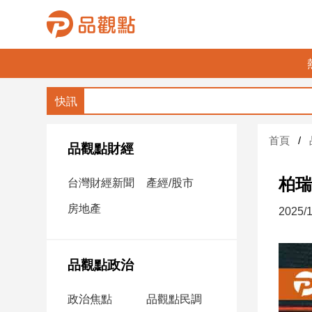
品
觀
點
財
首頁
經
品觀點財經
台
柏瑞
台灣財經新聞
產經/股市
灣
財
房地產
2025/1
經
新
聞
品觀點政治
產
經/
政治焦點
品觀點民調
股