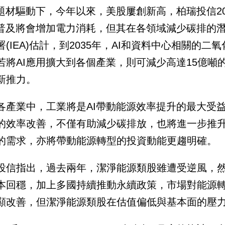
I題材驅動下，今年以來，美股屢創新高，柏瑞投信20
I普及將會增加電力消耗，但其在各領域減少碳排的
署(IEA)估計，到2035年，AI和資料中心相關的
若將AI應用擴大到各個產業，則可減少高達15億
新推力。
各產業中，工業將是AI帶動能源效率提升的最大受
的效率改善，不僅有助減少碳排放，也將進一步推
的需求，亦將帶動能源轉型的投資動能更趨明確。
投信指出，過去兩年，潔淨能源類股雖遭受逆風，
本回穩，加上多國持續推動永續政策，市場對能源
顯改善，但潔淨能源類股在估值偏低與基本面的壓