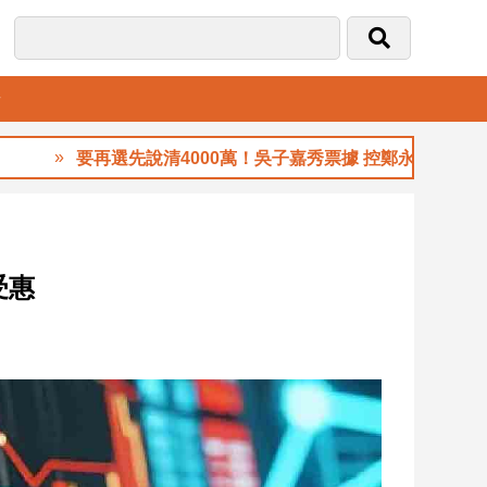
音
要再選先說清4000萬！吳子嘉秀票據 控鄭永金為鄭朝方20
受惠