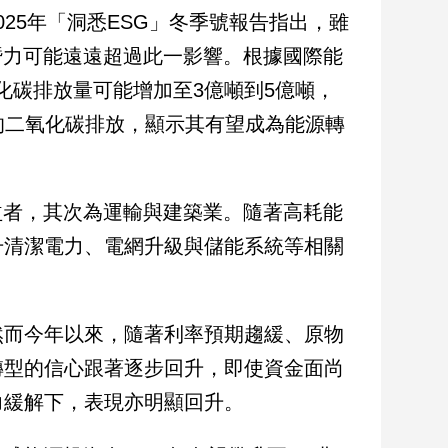
25年「洞悉ESG」冬季號報告指出，雖
潛力可能遠遠超過此一影響。根據國際能
二氧化碳排放量可能增加至3億噸到5億噸，
噸的二氧化碳排放，顯示其有望成為能源轉
益者，其次為運輸與建築業。隨著高耗能
升清潔電力、電網升級與儲能系統等相關
然而今年以來，隨著利率預期趨緩、原物
轉型的信心跟著逐步回升，即使資金面尚
力緩解下，表現亦明顯回升。