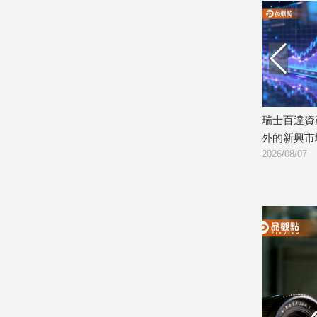
娛
樂
娛
樂
星
型聯合學習驗
瑞士百達資產管理8月展望！偏好中國以
遠傳跨洲
聞
倍
外的新興市場 看好這些產業
1688
流
2026/08/07
2026/08/0
行/
時
尚
追
星
生
活