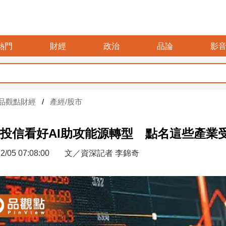
熱門
財經
政治
品論
影
品觀點財經
產經/股市
投信看好AI助攻能源轉型 點名這些產業
2/05 07:08:00
文／資深記者 李錦奇