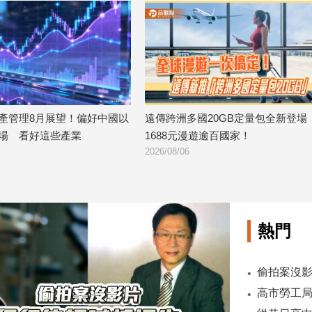
多國20GB定量包全新登場
台股收跌214點！外資小買20億
元漫遊逾百國家！
湖晉升萬金股
6
2026/08/06
熱門
偷拍案沒影