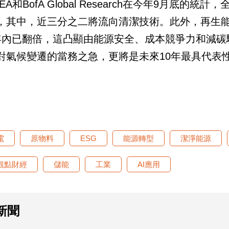
EA和BofA Global Research在今年9月底的統
，其中，近三分之二將流向清潔技術。此外，再生
年內已翻倍，這凸顯由能源安全、成本競爭力和減碳
對氣候變遷的當務之急，更將是未來10年最具代表
電
原物料
ESG
能源轉型
潔淨能源
觀點財經
儲能
工業
AI應用
新聞