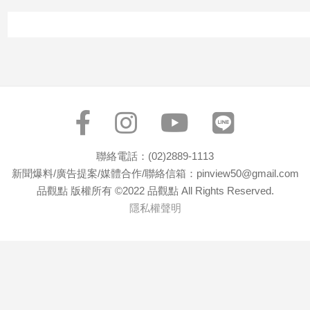
寵
物
Pet
影
音
專
區
聯絡電話：(02)2889-1113
新聞爆料/廣告提案/媒體合作/聯絡信箱：pinview50@gmail.com
合
品觀點 版權所有 ©2022 品觀點 All Rights Reserved.
作
隱私權聲明
媒
體
投
稿