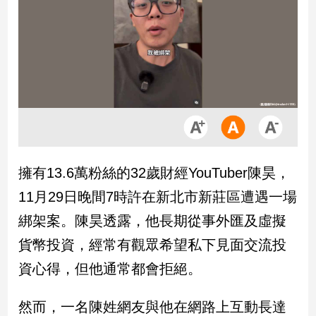
市
房
地
產
品
觀
點
政
擁有13.6萬粉絲的32歲財經YouTuber陳昊，
治
11月29日晚間7時許在新北市新莊區遭遇一場
政
綁架案。陳昊透露，他長期從事外匯及虛擬
治
貨幣投資，經常有觀眾希望私下見面交流投
焦
點
資心得，但他通常都會拒絕。
品
觀
然而，一名陳姓網友與他在網路上互動長達
點