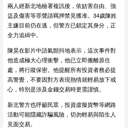
兩人經新北地檢署複訊後，依妨害自由、強
娛
盜及傷害等罪聲請羈押禁見獲准。34歲陳姓
樂
主嫌目前仍在逃，但警方已鎖定其身分，正
全力追緝中。
娛
樂
星
陳昊在影片中語氣顫抖地表示，這次事件對
聞
他造成極大心理衝擊，他已立即搬離原住
流
行/
處，將行蹤保密。他提醒所有投資者務必提
時
高警覺，不要因對方表現熱情就輕易放下戒
尚
追
心，特別是涉及金錢交易時更需謹慎。
星
新北警方也呼籲民眾，投資虛擬貨幣等網路
活動可能隱藏詐騙風險，切勿輕易與陌生人
生
活
見面交易。