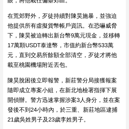
眼，將他載往偏僻郊區。
新
冠
在荒郊野外，歹徒持續對陳昊施暴，並強迫
病
毒
他提供所有虛擬貨幣帳戶資訊。在恐嚇威脅
專
區
下，陳昊被迫轉出新台幣9萬元現金，並移轉
17萬顆USDT泰達幣，市值約新台幣533萬
元，直到交易所餘額全部清空，歹徒才將他
南
台
載至桃園機場附近丟包。
灣
觀
陳昊脫困後立即報警，新莊警分局接獲報案
點
隨即成立專案小組，在新北地檢署指揮下展
南
開偵辦。警方迅速掌握涉案3人身分，並在案
台
發後不到24小時內，於三重、新莊地區逮捕
灣
觀
21歲吳姓男子及23歲李姓男子。
點