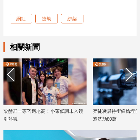
建
築/
網紅
搶劫
綁架
室
內
設
計
相關新聞
旅
遊/
美
食
星
座/
命
理
消
梁赫群一家巧遇老高！小茉低調未入鏡
歹徒凌晨持衝鋒槍埋伏！
費
引熱議
遭洗劫80萬
健
2026/07/28
2026/07/22
康/
親