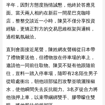
民
半年，因對方態度熱情誠懇，他終於答應見
調
面。當天兩人相約在新莊一間星巴克咖啡
國
會
店，整整交談近一小時，陳昊不僅分享投資
焦
經驗，更矯正對方的交易思維框架與邏輯，
點
過程氣氛融洽。
觀
直到會面接近尾聲，陳姓網友聲稱從日本帶
點
了禮物要送他，但禮物放在停車場的車上，
兩
邀請他一同前往取物。陳昊不疑有他跟隨前
岸/
往，豈料一踏入停車場，隨即有2名陌生男子
國
際
從暗處衝出，朝他頭部猛烈攻擊並噴灑辣椒
社
水，使他瞬間失去反抗能力。3名歹徒合力將
會/
地
他強押上車，以束帶綑綁雙手、膠帶矇住雙
方