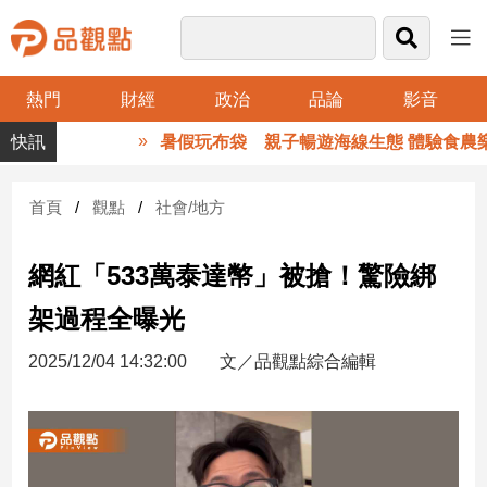
熱門
財經
政治
品論
影音
品
暑假玩布袋 親子暢遊海線生態 體驗食農樂
觀
點
財
首頁
觀點
社會/地方
經
網紅「533萬泰達幣」被搶！驚險綁
台
灣
架過程全曝光
財
經
2025/12/04 14:32:00
文／品觀點綜合編輯
新
聞
產
經/
股