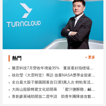
子/
感
情
藝
術
／
文
創
／
電
影
» 更多
熱門
推
薦
騰雲科技7月營收年增逾35% 董座看好指標場域複製動能
科
徐欣瑩《大雲時堂》專訪 放棄NASA獎學金留家鄉 主張雙AI治縣讓城市更科技更有愛
技/
全台最大親子樂園開幕首日湧3萬人次 輕軌客流增20倍
遊
戲
大崗山龍眼蜂蜜文化節開幕 「蜜汁鹽酥雞」鹹甜跨界搶話題
運
青創參展補助開放二度申請 助青年團隊搶攻數位轉型商機
動