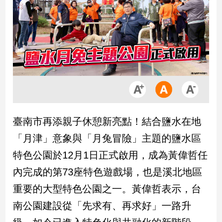
市
房
地
產
品
觀
點
政
臺南市再添親子休憩新亮點！結合鹽水在地
治
「月津」意象與「月兔冒險」主題的鹽水區
政
特色公園於12月1日正式啟用，成為黃偉哲任
治
內完成的第73座特色遊戲場，也是溪北地區
焦
點
重要的大型特色公園之一。黃偉哲表示，台
品
南公園建設從「先求有、再求好」一路升
觀
點