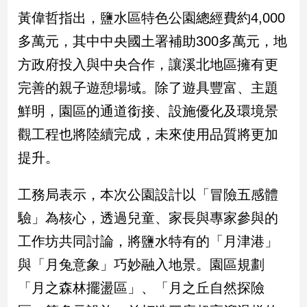
新
黃偉哲指出，鹽水區特色公園總經費約4,000
冠
病
多萬元，其中中央國土署補助300多萬元，地
毒
方政府投入與中央合作，讓溪北地區擁有更
專
區
完善的親子遊憩場域。除了遊具豐富、主題
鮮明，園區的通道銜接、設施優化及環境景
南
觀工程也將陸續完成，未來使用品質將更加
台
提升。
灣
觀
工務局表示，本次公園設計以「冒險五感體
點
驗」為核心，透過兒童、家長與專家參與的
南
工作坊共同討論，將鹽水特有的「月津港」
台
灣
與「月兔意象」巧妙融入地景。園區規劃
觀
「月之森林擺盪區」、「月之丘自然探險
點