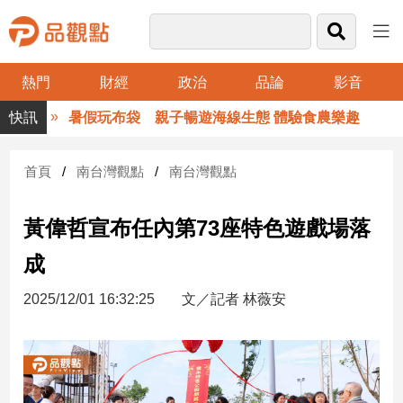
熱門
財經
政治
品論
影音
品
暑假玩布袋 親子暢遊海線生態 體驗食農樂趣
觀
點
財
首頁
南台灣觀點
南台灣觀點
經
黃偉哲宣布任內第73座特色遊戲場落
台
灣
成
財
經
2025/12/01 16:32:25
文／記者 林薇安
新
聞
產
經/
股