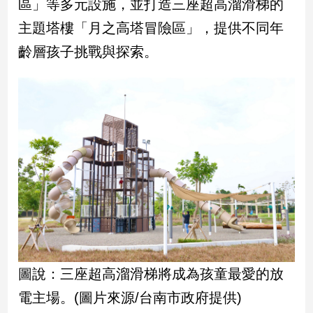
區」等多元設施，並打造三座超高溜滑梯的
主題塔樓「月之高塔冒險區」，提供不同年
娛
齡層孩子挑戰與探索。
樂
娛
樂
星
聞
流
行/
時
尚
追
星
圖說：三座超高溜滑梯將成為孩童最愛的放
生
電主場。(圖片來源/台南市政府提供)
活