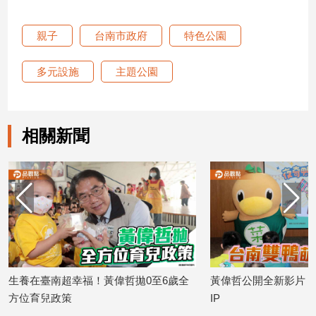
子/
感
親子
台南市政府
特色公園
情
藝
多元設施
主題公園
術
／
文
創
相關新聞
／
電
影
推
薦
科
技/
遊
戲
生養在臺南超幸福！黃偉哲拋0至6歲全
黃偉哲公開全新影片 
運
方位育兒政策
IP
動
2026/06/10
2026/05/25