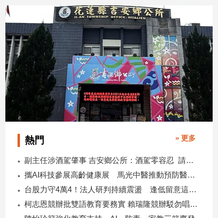
寵
物
Pet
影
音
專
區
合
» 更多
熱門
作
媒
副主任涉酒駕肇事 吉安鄉公所：酒駕零容忍 請辭獲准
體
攜AI科技參展高齡健康展 馬光中醫推動預防醫學迎接長壽新經濟
台股力守4萬4！法人研判持續震盪 逢低留意這些族群
投
柯志恩競辦批雙語教育要務實 賴瑞隆競辦駁勿唱衰高雄
稿