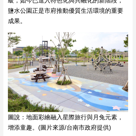
級，如今已進入特色化與共融化的新階段，
民
鹽水公園正是市府推動優質生活環境的重要
調
國
成果。
會
焦
點
觀
點
兩
岸/
國
際
社
圖說：地面彩繪融入星際旅行與月兔元素，
會/
地
增添童趣。(圖片來源/台南市政府提供)
方