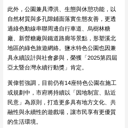
建
此外，公園兼具滯洪、生態與休憩功能，以
築/
自然材質與多孔隙鋪面落實生態友善，更透
室
內
過綠色動線串聯周邊自行車道、烏樹林糖
設
廠、新營糖廠與鐵道路廊等景點，形塑溪北
計
旅
地區的綠色旅遊網絡。鹽水特色公園也因兼
遊/
具永續設計與社會參與，榮獲「2025第四屆
美
食
亞太暨台灣永續行動獎」肯定。
星
座/
黃偉哲強調，目前仍有14座特色公園在施工
命
理
或規劃中，市府將持續以「因地制宜、貼近
消
民意」為原則，打造更多具有地方文化、共
費
融性與永續性的遊戲場，讓市民享有更優質
健
的生活環境。
康/
親