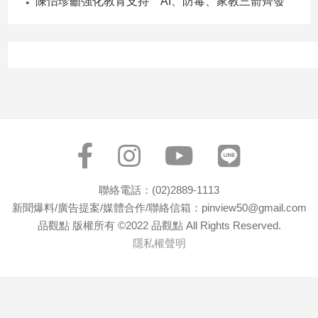
陳怡珍籲強化教育支持 AI、防毒、家教三箭齊發
專
區
【我
的
觀
點】
聯絡電話：(02)2889-1113
新聞爆料/廣告提案/媒體合作/聯絡信箱：pinview50@gmail.com
品觀點 版權所有 ©2022 品觀點 All Rights Reserved.
隱私權聲明