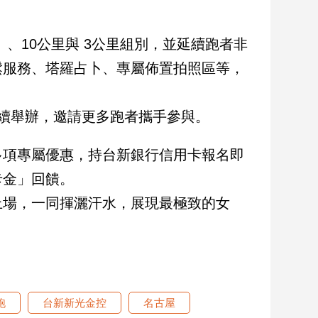
）、10公里與 3公里組別，並延續跑者非
鬆服務、塔羅占卜、專屬佈置拍照區等，
續舉辦，邀請更多跑者攜手參與。
多項專屬優惠，持台新銀行信用卡報名即
卡金」回饋。
上場，一同揮灑汗水，展現最極致的女
跑
台新新光金控
名古屋