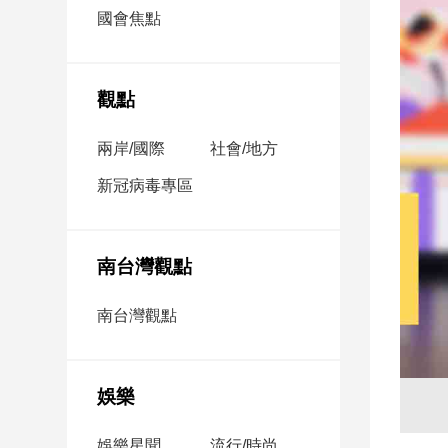
市
國會焦點
房
地
產
觀點
兩岸/國際
社會/地方
品
觀
新冠病毒專區
點
政
治
南台灣觀點
政
南台灣觀點
治
焦
點
娛樂
品
觀
點
娛樂星聞
流行/時尚