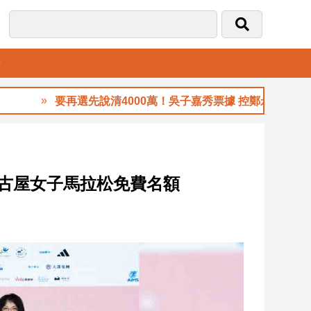
音
要再選先說清4000萬！吳子嘉秀票據 控鄭永金為鄭朝方20
名古屋女子馬拉松免費名額