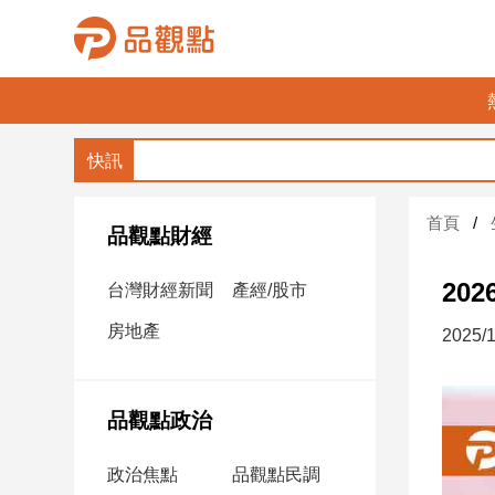
品
觀
點
財
首頁
經
品觀點財經
台
20
台灣財經新聞
產經/股市
灣
財
房地產
2025/1
經
新
聞
品觀點政治
產
經/
政治焦點
品觀點民調
股