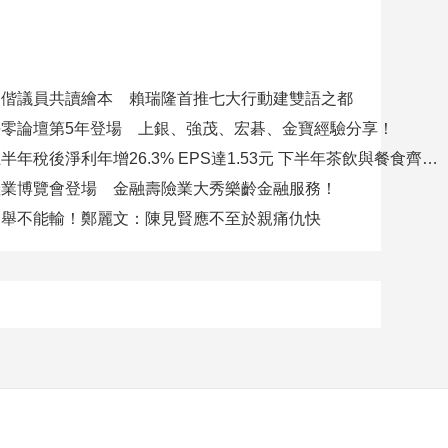
夕偕議員共讀繪本 賴瑞隆首推七大行動建雙語之都
零論壇第5年登場 上銀、強茂、宏碁、金寶經驗分享！
聯發國際上半年稅後淨利年增26.3% EPS達1.53元 下半年茶飲與餐食齊發 營運可望逐季上升
產業博覽會登場 金融壽險業大秀樂齡金融服務！
選舉不能輸！鄭麗文：陳見賢應不至於親痛仇快