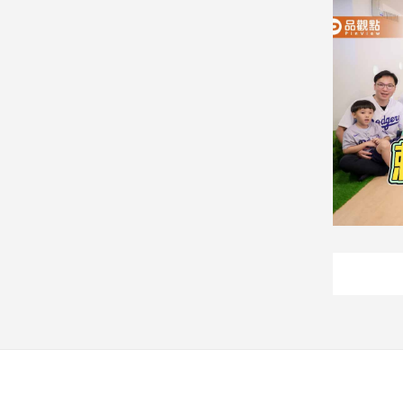
建
築/
室
內
設
計
旅
遊/
美
食
星
座/
命
理
消
費
健
康/
親