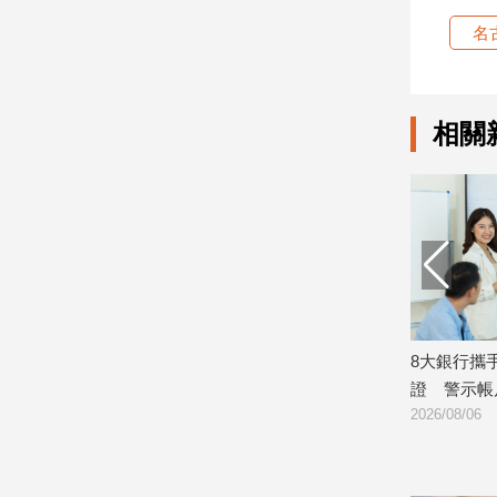
名
娛
樂
相關
娛
樂
星
聞
流
行/
時
尚
追
登場 金融壽險業
8大銀行攜手完成AI防詐模型聯合學習驗
瑞
星
證 警示帳戶準確度提升2倍
外
2026/08/06
202
生
活