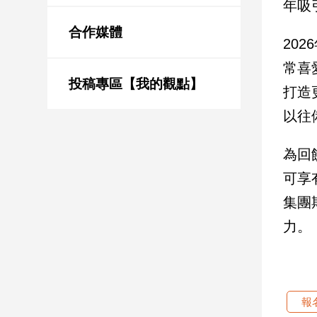
年吸
新
冠
合作媒體
病
20
毒
常喜
專
區
投稿專區【我的觀點】
打造
以往
南
為回
台
灣
可享
觀
集團
點
力。
南
台
灣
觀
點
報