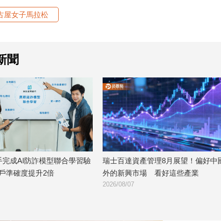
古屋女子馬拉松
新聞
士百達資產管理8月展望！偏好中國以
遠傳跨洲多國20GB定量
的新興市場 看好這些產業
1688元漫遊逾百國家！
6/08/07
2026/08/06