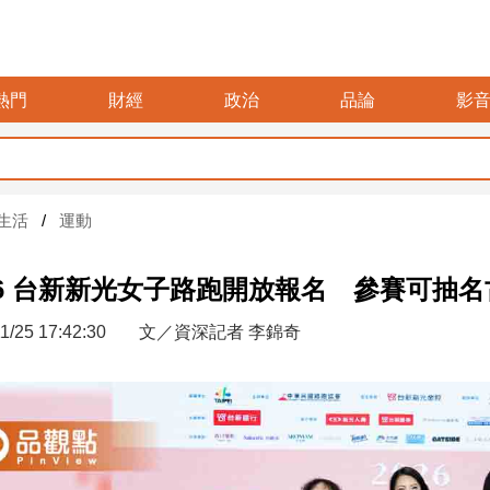
熱門
財經
政治
品論
影
生活
運動
26 台新新光女子路跑開放報名 參賽可抽
1/25 17:42:30
文／資深記者 李錦奇