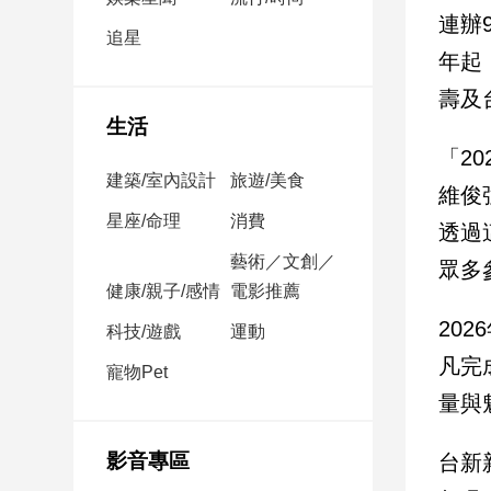
民
連辦
調
追星
年起
國
會
壽及
焦
生活
點
「2
建築/室內設計
旅遊/美食
維俊
觀
星座/命理
消費
透過
點
藝術／文創／
眾多
健康/親子/感情
電影推薦
兩
岸/
20
科技/遊戲
運動
國
凡完
際
寵物Pet
量與
社
會/
地
影音專區
台新
方