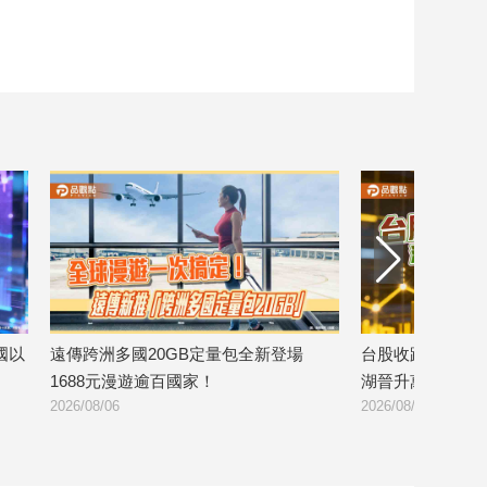
包全新登場
台股收跌214點！外資小買20億 股后川
美國運
湖晉升萬金股
台消費最
2026/08/06
2026/08/0