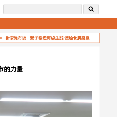
音
袋 親子暢遊海線生態 體驗食農樂趣
玉山金前
市的力量