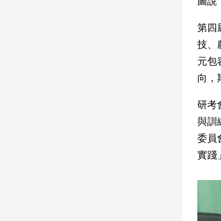
圖說
建
築/
第四
室
技、
內
設
元包
計
向，
旅
遊/
美
研考
食
與訓
星
委員
座/
命
實踐
理
消
費
健
康/
親