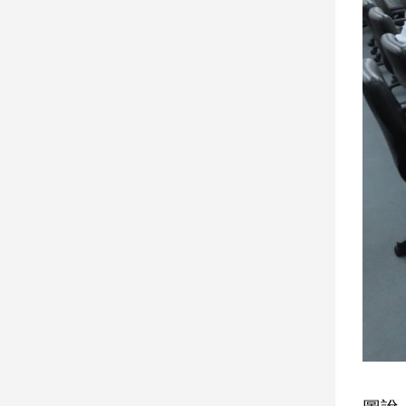
娛
樂
娛
樂
星
聞
流
行/
時
尚
追
星
生
活