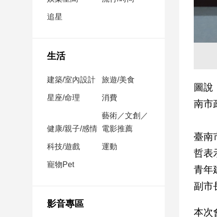
民
調
追星
國
會
焦
生活
點
建築/室內設計
旅遊/美食
圖說
觀
星座/命理
消費
南市
點
藝術／文創／
健康/親子/感情
電影推薦
兩
臺南
岸/
科技/遊戲
運動
國
哲表
際
寵物Pet
青年
社
副市
會/
地
影音專區
方
本次