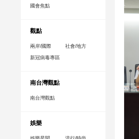
市
國會焦點
房
地
產
觀點
兩岸/國際
社會/地方
品
觀
新冠病毒專區
點
政
治
南台灣觀點
政
南台灣觀點
治
焦
點
娛樂
品
觀
點
娛樂星聞
流行/時尚