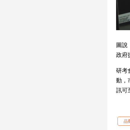
寵
物
Pet
影
音
圖說
專
政府
區
研考
合
動，
作
訊可至
媒
體
投
品
稿