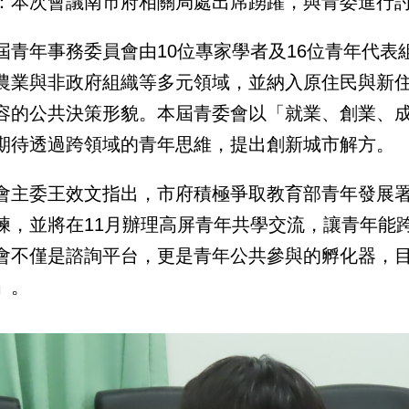
：本次會議南市府相關局處出席踴躍，與青委進行討論
屆青年事務委員會由10位專家學者及16位青年代
農業與非政府組織等多元領域，並納入原住民與新
容的公共決策形貌。本屆青委會以「就業、創業、
期待透過跨領域的青年思維，提出創新城市解方。
會主委王效文指出，市府積極爭取教育部青年發展
練，並將在11月辦理高屏青年共學交流，讓青年能
會不僅是諮詢平台，更是青年公共參與的孵化器，
」。