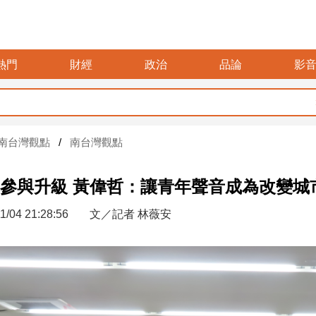
熱門
財經
政治
品論
影
暑假玩布
南台灣觀點
南台灣觀點
參與升級 黃偉哲：讓青年聲音成為改變城
1/04 21:28:56
文／記者 林薇安