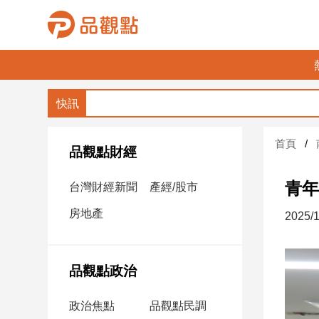
品
觀
點
財
首頁
經
品觀點財經
台
青年
台灣財經新聞
產經/股市
灣
財
房地產
2025/1
經
新
聞
品觀點政治
產
經/
政治焦點
品觀點民調
股