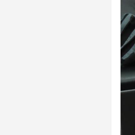
子/
感
情
藝
術
／
文
創
／
電
影
推
薦
科
技/
遊
戲
運
動