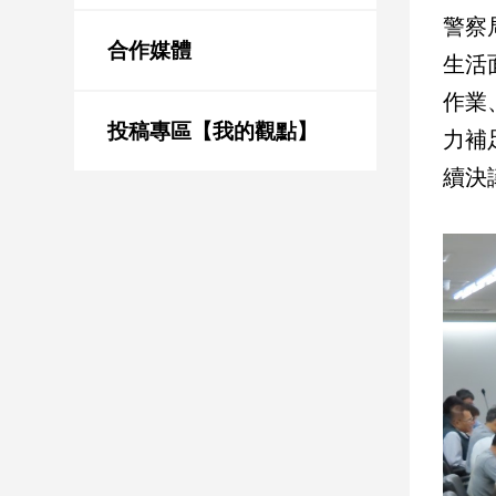
新
警察
冠
合作媒體
病
生活
毒
作業
專
區
投稿專區【我的觀點】
力補
續決
南
台
灣
觀
點
南
台
灣
觀
點