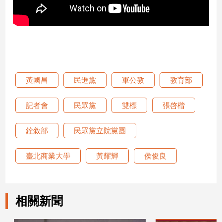
寵
物
Pet
影
音
黃國昌
民進黨
軍公教
教育部
專
區
記者會
民眾黨
雙標
張啓楷
銓敘部
民眾黨立院黨團
合
作
臺北商業大學
黃耀輝
侯俊良
媒
體
相關新聞
投
稿