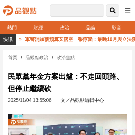
熱門
財經
政治
品論
影音
品
軍警消加薪預算又落空 張惇涵：最晚10月與立法院溝
觀
點
財
首頁
品觀點政治
政治焦點
經
民眾黨年金方案出爐：不走回頭路、
台
灣
但停止繼續砍
財
經
2025/11/04 13:55:06
文／品觀點編輯中心
新
聞
產
經/
股