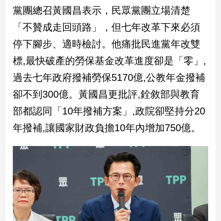
民
黨團總召黃國昌表示，民眾黨團立場清楚
調
「不贊成走回頭路」，但七年改革下來必須
國
會
停下腳步、適時檢討。他痛批民進黨年改雙
焦
標,最快破產的勞保基金改革進度卻是「零」,
點
過去七年政府撥補勞保5170億,公教年金撥補
卻不到300億。黃國昌更批評,銓敘部與教育
觀
部都認同「10年撥補方案」,政院卻堅持分20
點
年撥補,讓國家財政負擔10年內增加750億。
兩
岸/
國
際
社
會/
地
方