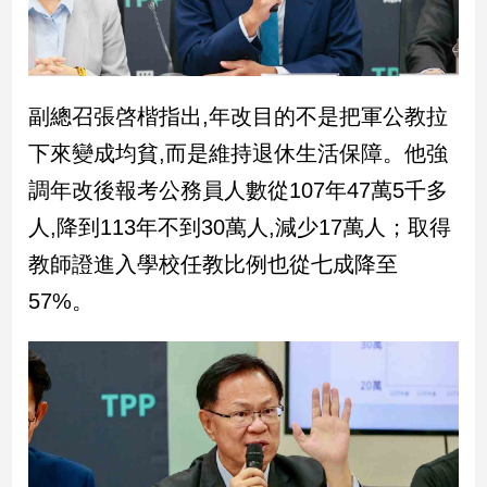
新
冠
病
毒
專
副總召張啓楷指出,年改目的不是把軍公教拉
區
下來變成均貧,而是維持退休生活保障。他強
調年改後報考公務員人數從107年47萬5千多
南
人,降到113年不到30萬人,減少17萬人；取得
台
教師證進入學校任教比例也從七成降至
灣
觀
57%。
點
南
台
灣
觀
點