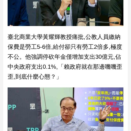
娛
樂
娛
臺北商業大學黃耀輝教授痛批,公教人員繳納
樂
保費是勞工5-6倍,給付卻只有勞工2倍多,極度
星
聞
不公。他強調停砍年金僅增加支出30億元,佔
流
中央政府支出0.1%,「賴政府就在那邊嘰嘰歪
行/
時
歪,到底什麼心態？」
尚
追
星
生
活