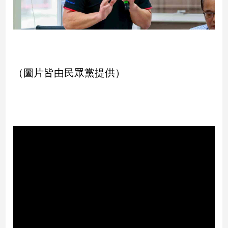
子/
感
情
藝
術
／
（圖片皆由民眾黨提供）
文
創
／
電
影
推
薦
科
技/
遊
戲
運
動