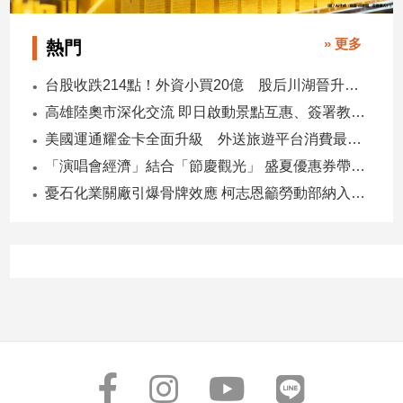
» 更多
熱門
台股收跌214點！外資小買20億 股后川湖晉升萬金股
高雄陸奧市深化交流 即日啟動景點互惠、簽署教育合作MOU
美國運通耀金卡全面升級 外送旅遊平台消費最高回饋4400刷卡金！
「演唱會經濟」結合「節慶觀光」 盛夏優惠券帶動商圈消費升溫
憂石化業關廠引爆骨牌效應 柯志恩籲勞動部納入僱用安定第十類