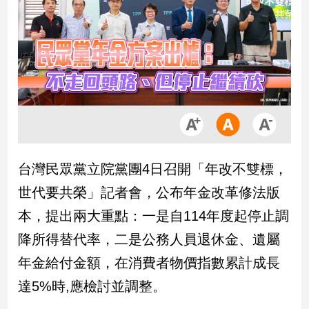
市
房
地
產
品
觀
點
政
台灣民眾黨立院黨團4日召開「年改不雙標，
治
世代要共榮」記者會，公布年金改革修法版
政
本，提出兩大重點：一是自114年度起停止調
治
降所得替代率，二是公務人員退休金、遺屬
焦
點
年金給付金額，在消費者物價指數累計成長
品
達5%時,應檢討並調整。
觀
點