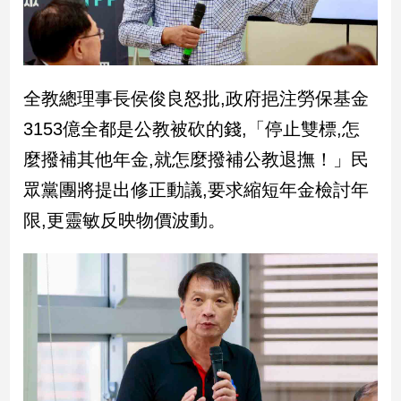
建
築/
室
內
全教總理事長侯俊良怒批,政府挹注勞保基金
設
計
3153億全都是公教被砍的錢,「停止雙標,怎
旅
麼撥補其他年金,就怎麼撥補公教退撫！」民
遊/
美
眾黨團將提出修正動議,要求縮短年金檢討年
食
限,更靈敏反映物價波動。
星
座/
命
理
消
費
健
康/
親