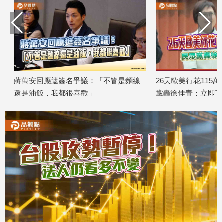
專
區
【我
的
觀
點】
蔣萬安回應遮簽名爭議：「不管是麵線
26天歐美行花115萬
還是油飯，我都很喜歡」
黨轟徐佳青：立即下台
2026/08/06
2026/08/05