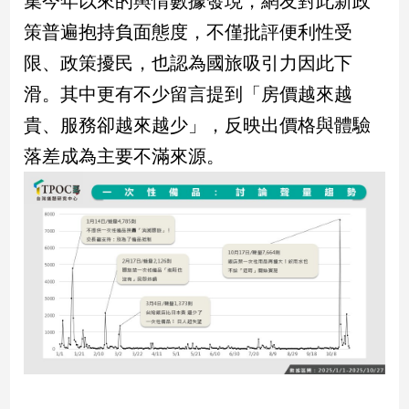
集今年以來的輿情數據發現，網友對此新政
民
策普遍抱持負面態度，不僅批評便利性受
調
國
限、政策擾民，也認為國旅吸引力因此下
會
滑。其中更有不少留言提到「房價越來越
焦
點
貴、服務卻越來越少」，反映出價格與體驗
落差成為主要不滿來源。
觀
點
兩
岸/
國
際
社
會/
地
方