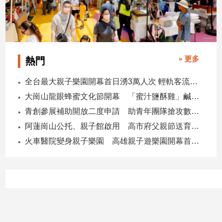
» 更多
熱門
全台最大親子樂園開幕首日湧3萬人次 輕軌客流增20倍
大崗山龍眼蜂蜜文化節開幕 「蜜汁鹽酥雞」鹹甜跨界搶話題
青創參展補助開放二度申請 助青年團隊搶攻數位轉型商機
阿蓮崗山公托、親子館啟用 高市府父親節送育兒暖禮
火車醫院變身親子樂園 高雄親子遊樂園開幕首日爆棚