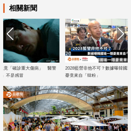
專
相關新聞
區
【我
的
觀
點】
2028藍營非他不可？數據曝韓國瑜一隱
鄭麗文劍指2028？
憂竟來自「韓粉」
密：藍營四大天王誰
2026/07/08
2026/06/29