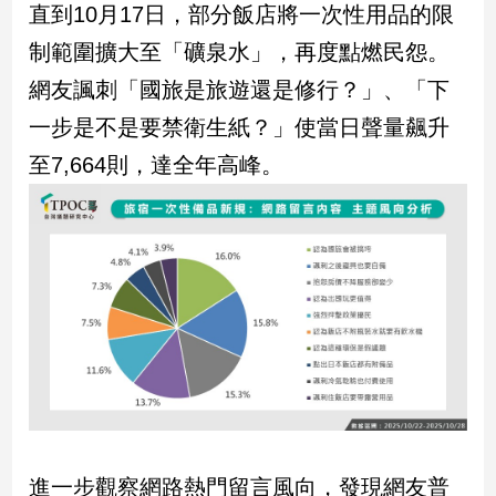
直到10月17日，部分飯店將一次性用品的限
制範圍擴大至「礦泉水」，再度點燃民怨。
娛
樂
網友諷刺「國旅是旅遊還是修行？」、「下
一步是不是要禁衛生紙？」使當日聲量飆升
娛
樂
至7,664則，達全年高峰。
星
聞
流
行/
時
尚
追
星
生
活
進一步觀察網路熱門留言風向，發現網友普