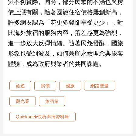
策不切實際。同時，部分民眾的不滿也與房
寵
物
價上漲有關，隨著國旅住宿價格屢創新高，
Pet
許多網友認為「花更多錢卻享受更少」，對
比海外旅宿的服務內容，落差感更為強烈，
影
進一步放大反彈情緒。隨著民怨發酵，國旅
音
形象也受到波及，如何兼顧永續理念與旅客
專
區
體驗，成為政府與業者的共同課題。
合
旅遊
房價
國旅
網路聲量
作
媒
觀光業
旅宿業
體
Quickseek快析輿情資料庫
投
稿