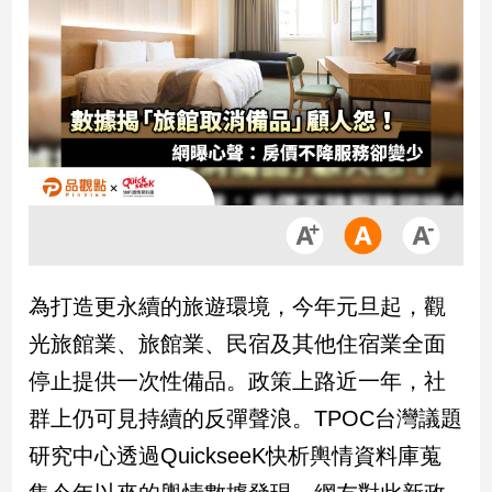
市
房
地
產
品
觀
點
政
治
為打造更永續的旅遊環境，今年元旦起，觀
政
光旅館業、旅館業、民宿及其他住宿業全面
治
停止提供一次性備品。政策上路近一年，社
焦
點
群上仍可見持續的反彈聲浪。TPOC台灣議題
品
研究中心透過QuickseeK快析輿情資料庫蒐
觀
點