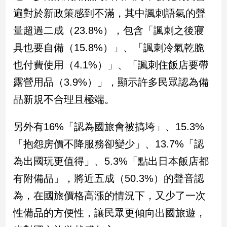
遍對於新政策感到不滿，其中諷刺語氣的聲
建
築/
量超過二成（23.8%），包含「諷刺之後寢
室
內
具也要自備（15.8%）」、「諷刺冷氣乾脆
設
也付費使用（4.1%）」、「諷刺住飯店要帶
計
露營用品（3.9%）」，顯示許多民眾認為備
旅
遊/
品新規不合理且極端。
美
食
另外有16%「認為國旅會被搞垮」、15.3%
星
座/
「抱怨房價不降服務卻變少」、13.7%「認
命
為出國玩更值得」、5.3%「點出日本飯店都
理
有附備品」，將近五成（50.3%）的聲音認
消
費
為，在國旅價格高漲的情況下，又少了一次
健
性備品的方便性，讓民眾更傾向出國旅遊，
康/
親