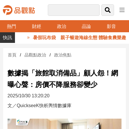
熱門
財經
政治
品論
影音
品
暑假玩布袋 親子暢遊海線生態 體驗食農樂趣
觀
點
財
首頁
品觀點政治
政治焦點
經
數據揭「旅館取消備品」顧人怨！網
台
灣
曝心聲：房價不降服務卻變少
財
經
2025/10/30 13:20:20
新
聞
文／QuickseeK快析輿情數據庫
產
經/
股