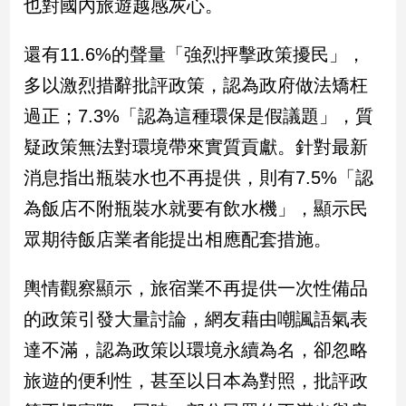
也對國內旅遊越感灰心。
子/
感
還有11.6%的聲量「強烈抨擊政策擾民」，
情
藝
多以激烈措辭批評政策，認為政府做法矯枉
術
過正；7.3%「認為這種環保是假議題」，質
／
文
疑政策無法對環境帶來實質貢獻。針對最新
創
消息指出瓶裝水也不再提供，則有7.5%「認
／
電
為飯店不附瓶裝水就要有飲水機」，顯示民
影
推
眾期待飯店業者能提出相應配套措施。
薦
科
輿情觀察顯示，旅宿業不再提供一次性備品
技/
的政策引發大量討論，網友藉由嘲諷語氣表
遊
戲
達不滿，認為政策以環境永續為名，卻忽略
運
旅遊的便利性，甚至以日本為對照，批評政
動