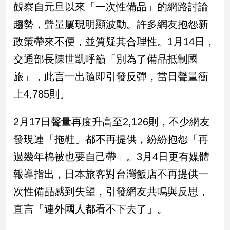
觀察自元旦以來「一次性備品」的網路討論
新
冠
趨勢，聲量屢現明顯波動。許多網友抱怨新
病
毒
政策帶來不便，並質疑其合理性。1月14日，
專
交通部長陳世凱呼籲「別為了備品抵制國
區
旅」，此言一出隨即引發反彈，當日聲量衝
上4,785則。
南
台
2月17日聲量再度升高至2,126則，不少網友
灣
觀
發現連「拖鞋」都不再提供，紛紛抱怨「再
點
過幾年棉被也要自己帶」。3月4日更有媒體
報導指出，日本旅客對台灣飯店不再提供一
南
台
次性備品感到失望，引發網友共鳴與反思，
灣
觀
直言「連外國人都看不下去了」。
點