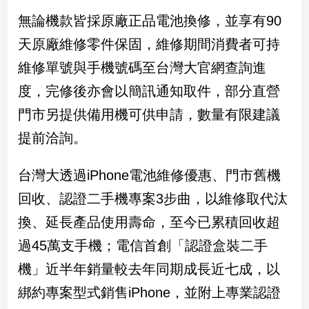
建
無論機款皆採原廠正品電池換修，並享有90
築/
天原廠維修零件保固，維修期間消費者可持
室
內
維修單號與手機號碼至台灣大官網查詢進
設
度，完修後亦會以簡訊通知取件，部分直營
計
旅
門市另提供備用機可供申請，數量有限建議
遊/
提前洽詢。
美
食
台灣大透過iPhone電池維修優惠、門市舊機
星
座/
回收、認證二手機專案3步曲，以維修取代汰
命
理
換、延長產品使用壽命，至今已累積回收超
消
過45萬支手機；電信首創「認證盒裝二手
費
機」近半年銷量較去年同期成長近七成，以
健
綁約專案型式銷售iPhone，並附上專業認證
康/
親