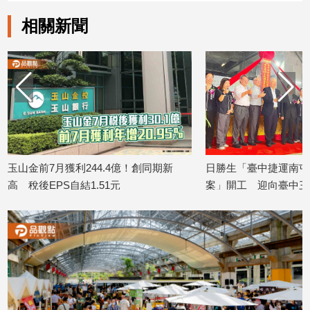
寵
物
相關新聞
Pet
影
音
專
區
億！創同期新
日勝生「臺中捷運南屯站(G11)土地開發
金研院
合
案」開工 迎向臺中三軌時代
TIS
2026/08/07
2026/08
作
媒
體
投
稿