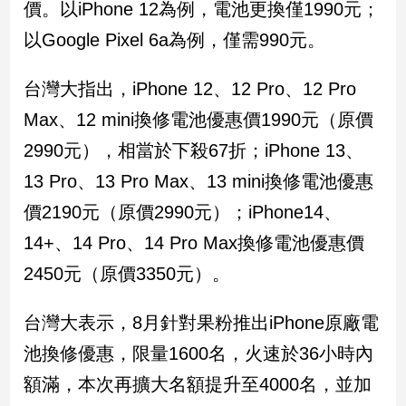
價。以iPhone 12為例，電池更換僅1990元；
民
調
以Google Pixel 6a為例，僅需990元。
國
會
台灣大指出，iPhone 12、12 Pro、12 Pro
焦
點
Max、12 mini換修電池優惠價1990元（原價
2990元），相當於下殺67折；iPhone 13、
13 Pro、13 Pro Max、13 mini換修電池優惠
觀
點
價2190元（原價2990元）；iPhone14、
14+、14 Pro、14 Pro Max換修電池優惠價
兩
岸/
2450元（原價3350元）。
國
際
台灣大表示，8月針對果粉推出iPhone原廠電
社
會/
池換修優惠，限量1600名，火速於36小時內
地
額滿，本次再擴大名額提升至4000名，並加
方