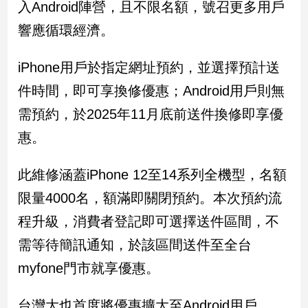
入Android陣營，且不限名額，號召更多用戶
新
冠
響應循環經濟。
病
毒
專
iPhone用戶於指定網址預約，並選擇預計送
區
件時間，即可享換修優惠；Android用戶則無
需預約，於2025年11月底前送件換修即享優
南
惠。
台
灣
此維修涵蓋iPhone 12至14系列全機型，名額
觀
限量4000名，額滿即關閉預約。本次預約流
點
程升級，消費者登記即可選擇送件區間，不
南
需等待簡訊通知，於該區間送件至全台
台
灣
myfone門市就享優惠。
觀
點
台灣大也首度將優惠擴大至Android用戶，