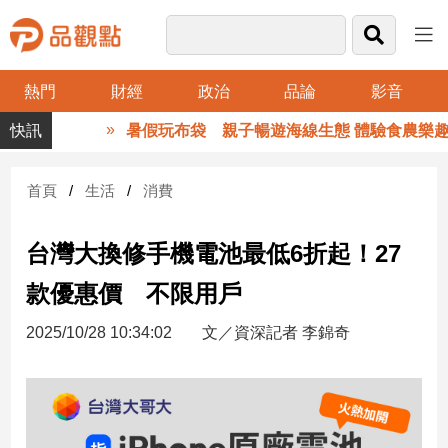
熱門
財經
政治
品論
影音
品
暑假玩布袋 親子暢遊海線生態 體驗食農樂趣
觀
點
財
首頁
生活
消費
經
台灣大換修手機電池最低6折起！27
台
灣
款優惠價 不限用戶
財
經
2025/10/28 10:34:02
文／資深記者 李錦奇
新
聞
產
經/
股