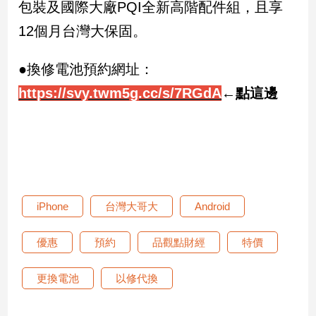
包裝及國際大廠PQI全新高階配件組，且享
子/
感
12個月台灣大保固。
情
藝
●換修電池預約網址：
術
https://svy.twm5g.cc/s/7RGdA
←點這邊
／
文
創
／
電
影
推
薦
iPhone
台灣大哥大
Andr​​oid
科
技/
優惠
預約
品觀點財經
特價
遊
戲
更換電池
以修代換
運
動