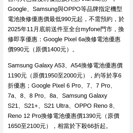
Google、Samsung與OPPO等品牌指定機型
娛
電池換修優惠價最低990元起，不需預約，於
樂
2025年11月底前送件至全台myfone門市，換
娛
修即享優惠：Google Pixel 6a換修電池優惠
樂
星
價990元（原價1400元）。
聞
流
Samsung Galaxy A53、A54換修電池優惠價
行/
1190元（原價1950至2000元），約等於享6
時
尚
折優惠；Google Pixel 6 Pro、7、7 Pro、
追
7a、8、8 Pro、8a、Samsung Galaxy
星
S21、S21+、S21 Ultra、OPPO Reno 8、
Reno 12 Pro換修電池優惠價1390元（原價
生
1650至2100元），相當於下殺66折起。
活