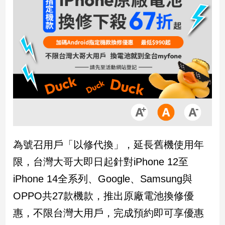
市
房
地
產
品
觀
點
政
治
為號召用戶「以修代換」，延長舊機使用年
政
限，台灣大哥大即日起針對iPhone 12至
治
焦
iPhone 14全系列、Google、Samsung與
點
OPPO共27款機款，推出原廠電池換修優
品
觀
惠，不限台灣大用戶，完成預約即可享優惠
點