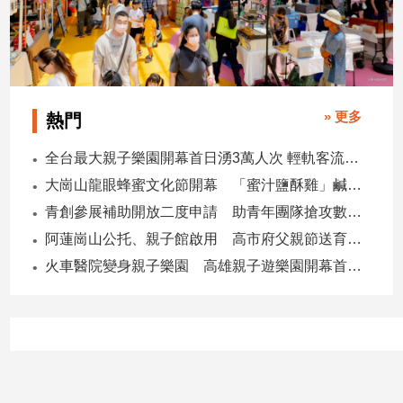
專
區
【我
的
觀
» 更多
熱門
點】
全台最大親子樂園開幕首日湧3萬人次 輕軌客流增20倍
大崗山龍眼蜂蜜文化節開幕 「蜜汁鹽酥雞」鹹甜跨界搶話題
青創參展補助開放二度申請 助青年團隊搶攻數位轉型商機
阿蓮崗山公托、親子館啟用 高市府父親節送育兒暖禮
火車醫院變身親子樂園 高雄親子遊樂園開幕首日爆棚