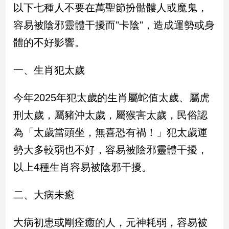
民
以下七種人不要在萬聖節扮骷髏人或魔鬼，
調
容易被陰邪靈體干擾而"卡陰"，造成運勢或身
國
體的不好影響。
會
焦
點
一、生肖犯太歲
今年2025年犯太歲的生肖屬蛇值太歲、屬虎
觀
刑太歲，屬豬沖太歲，屬猴害太歲，民俗認
點
為「太歲當頭坐，無喜恐有禍！」犯太歲運
兩
勢大多較弱也不好，容易被陰邪靈體干擾，
岸/
國
以上4種生肖容易被陰邪干擾。
際
社
二、大病未癒
會/
地
方
大病初患或剛痊癒的人，元神耗弱，容易被