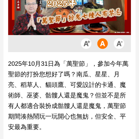
市
房
地
產
品
觀
2025年10月31日為「萬聖節」，參加今年萬
點
政
聖節的打扮您想好了嗎？南瓜、星星、月
治
亮、稻草人、貓頭鷹、可愛設計的卡通、魔
政
術師、巫婆、骷髏人還是魔鬼？但並不是所
治
有人都適合裝扮成骷髏人還是魔鬼，萬聖節
焦
點
期間湊熱鬧玩一玩開心也無妨，但安全、平
品
安最為重要。
觀
點