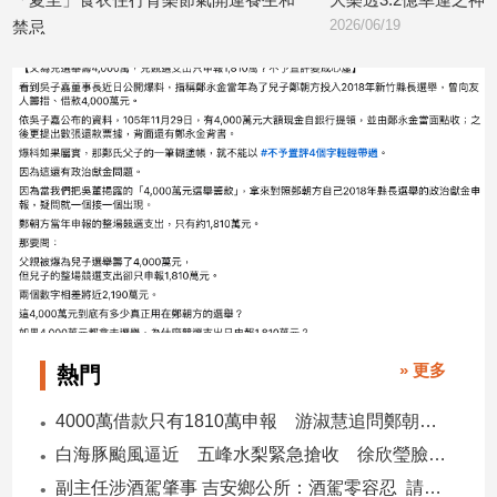
子/
2026/06/19
感
20
情
藝
術
／
文
創
／
電
影
推
薦
科
技/
» 更多
熱門
遊
戲
4000萬借款只有1810萬申報 游淑慧追問鄭朝方：2190萬差額去哪了
運
白海豚颱風逼近 五峰水梨緊急搶收 徐欣瑩臉書急呼「搶救五峰水梨」
動
副主任涉酒駕肇事 吉安鄉公所：酒駕零容忍 請辭獲准