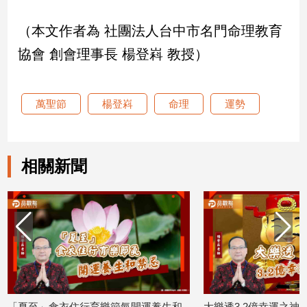
建
（本文作者為 社團法人台中市名門命理教育
築/
室
協會 創會理事長 楊登嵙 教授）
內
設
計
萬聖節
楊登嵙
命理
運勢
旅
遊/
美
食
相關新聞
星
座/
命
理
消
費
健
康/
親
」食衣住行育樂節氣開運養生和
大樂透3.2億幸運之神要找您!