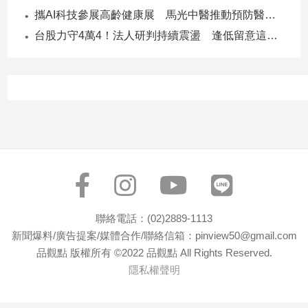
寵
攜AI科技參展高齡健康展 馬光中醫推動預防醫學迎接長壽新經濟
物
Pet
台股力守4萬4！法人研判持續震盪 逢低留意這些族群
影
音
專
區
合
作
聯絡電話：(02)2889-1113
媒
新聞爆料/廣告提案/媒體合作/聯絡信箱：pinview50@gmail.com
體
品觀點 版權所有 ©2022 品觀點 All Rights Reserved.
隱私權聲明
投
稿