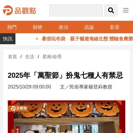
熱門
財經
政治
品論
影音
品
暑假玩布袋 親子暢遊海線生態 體驗食農樂趣
觀
點
財
首頁
生活
星座/命理
經
2025年「萬聖節」扮鬼七種人有禁忌
台
灣
2025/10/29 09:00:00
文／民俗專家楊登嵙教授
財
經
新
聞
產
經/
股