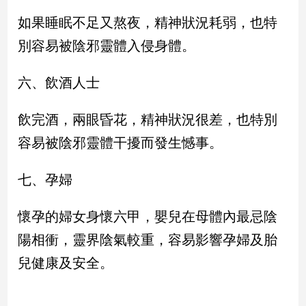
如果睡眠不足又熬夜，精神狀況耗弱，也特
娛
別容易被陰邪靈體入侵身體。
樂
六、飲酒人士
娛
樂
星
飲完酒，兩眼昏花，精神狀況很差，也特別
聞
容易被陰邪靈體干擾而發生憾事。
流
行/
時
七、孕婦
尚
追
懷孕的婦女身懷六甲，嬰兒在母體內最忌陰
星
陽相衝，靈界陰氣較重，容易影響孕婦及胎
兒健康及安全。
生
活