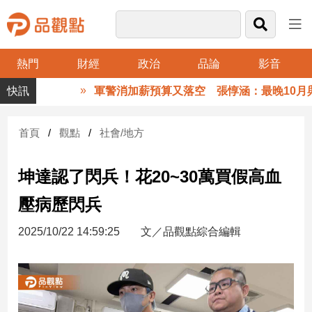
熱門
財經
政治
品論
影音
品
軍警消加薪預算又落空 張惇涵：最晚10月與
觀
點
財
首頁
觀點
社會/地方
經
坤達認了閃兵！花20~30萬買假高血
台
灣
壓病歷閃兵
財
經
2025/10/22 14:59:25
文／品觀點綜合編輯
新
聞
產
經/
股