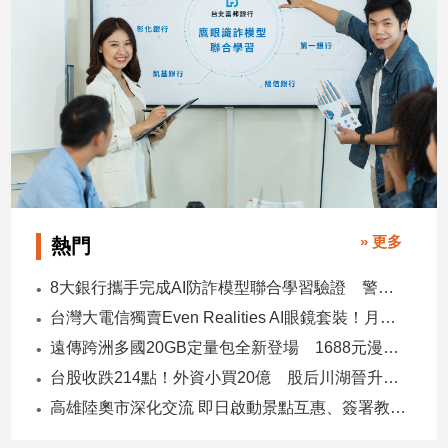
建
築/
室
內
設
計
旅
遊/
美
食
» 更多
熱門
星
座/
8大銀行攜手完成AI防詐模型聯合學習驗證 警示帳戶準確度提升2倍
命
台灣大電信獨賣Even Realities AI眼鏡套裝！月付1399元 專案價3990
理
遠傳跨洲多國20GB定量包全新登場 1688元漫遊逾百國家！
消
費
台股收跌214點！外資小買20億 股后川湖晉升萬金股
健
高雄陸奧市深化交流 即日啟動景點互惠、簽署教育合作MOU
康/
親