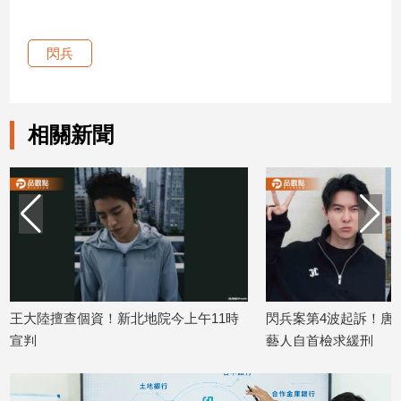
娛
閃兵
樂
娛
樂
相關新聞
星
聞
流
行/
時
尚
追
星
！新北地院今上午11時
閃兵案第4波起訴！唐禹哲、廖人帥 9
藝人自首檢求緩刑
生
2026/04/16
活