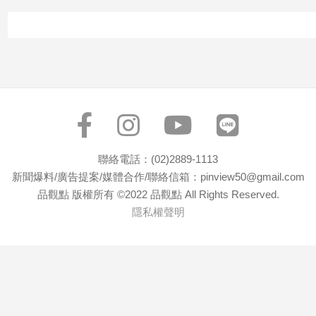
子/
感
情
藝
術
／
文
創
／
電
聯絡電話：(02)2889-1113
影
新聞爆料/廣告提案/媒體合作/聯絡信箱：pinview50@gmail.com
推
品觀點 版權所有 ©2022 品觀點 All Rights Reserved.
薦
隱私權聲明
科
技/
遊
戲
運
動