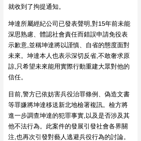
新
就收到了拘提通知。
冠
病
坤達所屬經紀公司已發表聲明,對15年前未能
毒
專
深思熟慮、體認社會責任而錯誤申請免役表
區
示歉意,並稱坤達將以謹慎、自省的態度面對
未來。坤達本人也表示深切反省,不敢奢求原
南
諒,只希望未來能用實際行動重建大眾對他的
台
信任。
灣
觀
點
目前,警方已依妨害兵役治罪條例、偽造文書
等罪嫌將坤達移送新北地檢署複訊。檢方將
南
台
進一步調查坤達的犯罪事實,以及是否涉及其
灣
他不法行為。此案件的發展引發社會各界關
觀
點
注,也再次引發對藝人逃避兵役行為的討論。