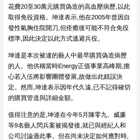
民
花費20至30萬元購買偽造的高血壓病歷,以此
調
取得免役資格。坤達表示,他在2005年曾因自
國
會
發性氣胸住院開刀,但痊癒後可能不符合免役
焦
標準,因此決定以此方式逃避兵役。
點
坤達是本次被逮的藝人中最早購買偽造病歷
觀
的人。他供稱當時Energy正值事業高峰期,擔
點
心若入伍將影響團體發展,故做出此錯誤決
兩
定。然而,坤達表示因年代久遠,已不記得確切
岸/
的購買管道與詳細金額。
國
際
值得注意的是,坤達在今年5月陳零九、威廉
社
會/
等9名藝人閃兵案被揭發後,就已與經紀人和
地
方
公司討論過此事。但在尚未決定如何應對時,