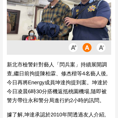
市
房
地
產
品
觀
點
政
新北市檢警針對藝人「閃兵案」持續展開調
治
查,繼日前拘提陳柏霖、修杰楷等4名藝人後,
政
今日再將Energy成員坤達拘提到案。坤達於
治
今日凌晨6時30分搭機返抵桃園機場,隨即被
焦
點
警方帶往永和警分局進行約2小時的訊問。
品
觀
據了解,坤達承認於2010年間透過友人介紹,
點