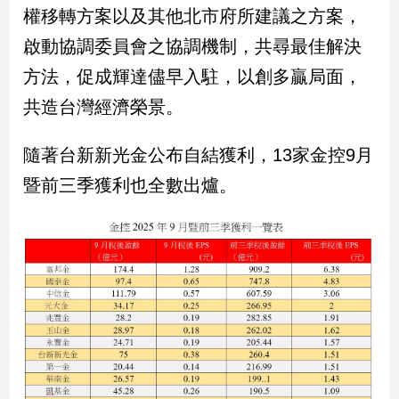
權移轉方案以及其他北市府所建議之方案，
專
區
啟動協調委員會之協調機制，共尋最佳解決
【我
方法，促成輝達儘早入駐，以創多贏局面，
的
共造台灣經濟榮景。
觀
點】
隨著台新新光金公布自結獲利，13家金控9月
暨前三季獲利也全數出爐。