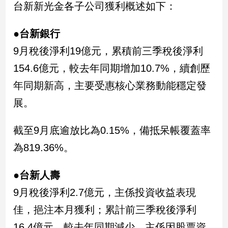
台新新光金各子公司獲利概述如下：
娛
●台新銀行
樂
9月稅後淨利19億元，累積前三季稅後淨利
娛
154.6億元，較去年同期增加10.7%，續創歷
樂
星
年同期新高，主要受惠核心業務動能穩定發
聞
展。
流
行/
截至9月底逾放比為0.15%，備抵呆帳覆蓋率
時
尚
為819.36%。
追
星
●台新人壽
9月稅後淨利2.7億元，主係投資收益表現
生
佳，挹注本月獲利；累計前三季稅後淨利
活
16.4億元，較去年同期減少，主係因股票資