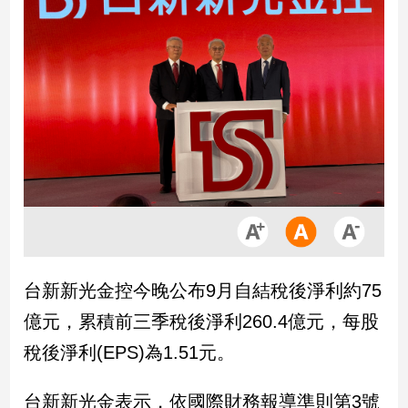
市
房
地
產
品
觀
點
政
治
政
台新新光金控今晚公布9月自結稅後淨利約75
治
焦
億元，累積前三季稅後淨利260.4億元，每股
點
稅後淨利(EPS)為1.51元。
品
觀
台新新光金表示，依國際財務報導準則第3號
點