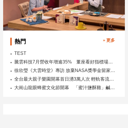
» 更多
熱門
TEST
騰雲科技7月營收年增逾35% 董座看好指標場域複製動能
徐欣瑩《大雲時堂》專訪 放棄NASA獎學金留家鄉 主張雙AI治縣讓城市更科技更有愛
全台最大親子樂園開幕首日湧3萬人次 輕軌客流增20倍
大崗山龍眼蜂蜜文化節開幕 「蜜汁鹽酥雞」鹹甜跨界搶話題