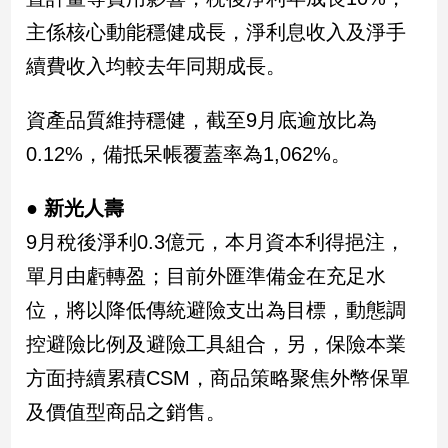
子/
主係核心動能穩健成長，淨利息收入及淨手
感
情
續費收入均較去年同期成長。
藝
術
資產品質維持穩健，截至9月底逾放比為
／
0.12%，備抵呆帳覆蓋率為1,062%。
文
創
／
● 新光人壽
電
影
9月稅後淨利0.3億元，本月資本利得挹注，
推
單月由虧轉盈；目前外匯準備金在充足水
薦
位，將以降低傳統避險支出為目標，動態調
科
技/
控避險比例及避險工具組合，另，保險本業
遊
戲
方面持續累積CSM，商品策略聚焦外幣保單
運
及價值型商品之銷售。
動