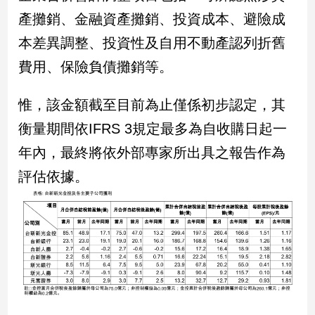
新
產攤銷、金融資產攤銷、投資成本、避險成
冠
病
本差異調整、投資性及自用不動產認列折舊
毒
費用、保險負債攤銷等。
專
區
惟，該金額截至目前為止僅係初步認定，其
衡量期間依IFRS 3規定最多為自收購日起一
南
年內，最終將依外部專家所出具之報告作為
台
灣
評估依據。
觀
點
南
台
灣
觀
點