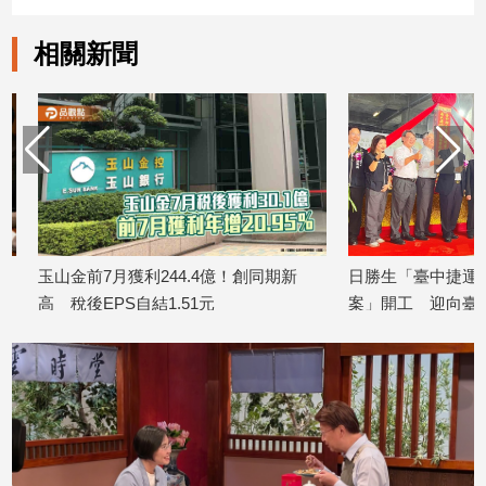
相關新聞
玉山金前7月獲利244.4億！創同期新
日勝生「臺中捷運南屯站
高 稅後EPS自結1.51元
案」開工 迎向臺中三
2026/08/07
2026/08/07