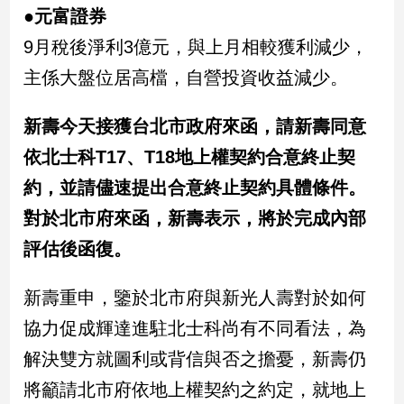
寵
●元富證券
物
9月稅後淨利3億元，與上月相較獲利減少，
Pet
主係大盤位居高檔，自營投資收益減少。
影
新壽今天接獲台北市政府來函，請新壽同意
音
依北士科T17、T18地上權契約合意終止契
專
區
約，並請儘速提出合意終止契約具體條件。
對於北市府來函，新壽表示，將於完成內部
合
評估後函復。
作
媒
新壽重申，鑒於北市府與新光人壽對於如何
體
協力促成輝達進駐北士科尚有不同看法，為
解決雙方就圖利或背信與否之擔憂，新壽仍
投
將籲請北市府依地上權契約之約定，就地上
稿