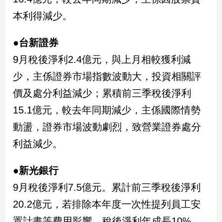
建
本利得減少。
築/
室
●台新證券
內
設
9月稅後淨利2.4億元，與上月相較獲利減
計
少，主係證券市場指數波動大，投資相關評
旅
遊/
價及處分利益減少；累積前三季稅後淨利
美
15.1億元，較去年同期減少，主係國際情勢
食
動盪，證券市場波動劇烈，致營業證券處分
星
座/
利益減少。
命
理
●新光銀行
消
費
9月稅後淨利7.5億元。累計前三季稅後淨利
健
20.2億元，若排除本年度一次性提列員工安
康/
置計畫等費用影響，稅後淨利年成長10%，
親