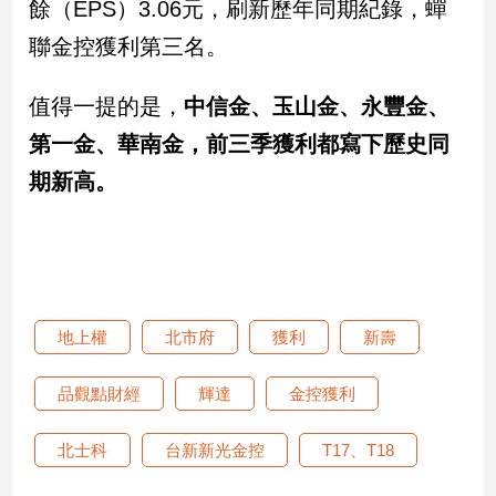
餘（EPS）3.06元，刷新歷年同期紀錄，蟬
聯金控獲利第三名。
值得一提的是，
中信金、玉山金、永豐金、
第一金、華南金，前三季獲利都寫下歷史同
期新高。
地上權
北市府
獲利
新壽
品觀點財經
輝達
金控獲利
北士科
台新新光金控
T17、T18