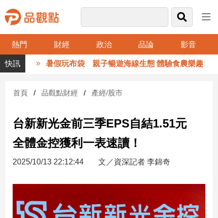
熱門
財經
政治
品論
影音
品
暑假玩布袋 親子暢遊海線生態 體驗食農樂趣
觀
點
財
首頁
品觀點財經
產經/股市
經
台新新光金前三季EPS自結1.51元
台
灣
全體金控獲利一表速讀！
財
經
2025/10/13 22:12:44
文／資深記者 李錦奇
新
聞
產
經/
股