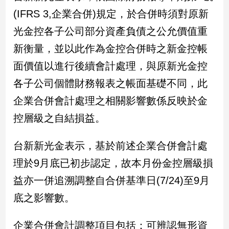
民
(IFRS 3,企業合併)規定，於合併時須對原新
調
光金控各子公司部分資產負債之公允價值重
國
會
新衡量，並以此作為金控合併時之新金控帳
焦
面價值以進行後續會計處理，與原新光金控
點
各子公司個體財務報表之帳面基礎不同，此
企業合併會計處理之相關影響數係反映於金
觀
點
控層級之自結損益。
兩
台新新光金表示，基於前述企業合併會計處
岸/
國
理於9月底已初步認定，故本月份金控層級損
際
益亦一併追溯調整自合併基準日(7/24)至9月
社
底之影響數。
會/
地
方
企業合併會計調整項目包括：可辨認無形資