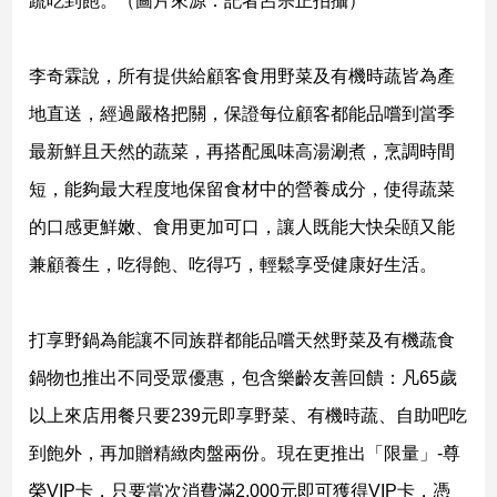
蔬吃到飽。（圖片來源：記者呂宗正拍攝）
娛
李奇霖說，所有提供給顧客食用野菜及有機時蔬皆為產
樂
地直送，經過嚴格把關，保證每位顧客都能品嚐到當季
娛
最新鮮且天然的蔬菜，再搭配風味高湯涮煮，烹調時間
樂
星
短，能夠最大程度地保留食材中的營養成分，使得蔬菜
聞
的口感更鮮嫩、食用更加可口，讓人既能大快朵頤又能
流
行/
兼顧養生，吃得飽、吃得巧，輕鬆享受健康好生活。
時
尚
打享野鍋為能讓不同族群都能品嚐天然野菜及有機蔬食
追
星
鍋物也推出不同受眾優惠，包含樂齡友善回饋：凡65歲
以上來店用餐只要239元即享野菜、有機時蔬、自助吧吃
生
到飽外，再加贈精緻肉盤兩份。現在更推出「限量」-尊
活
榮VIP卡，只要當次消費滿2,000元即可獲得VIP卡，憑