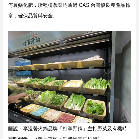
新
何農藥化肥，所種植蔬菜均通過 CAS 台灣優良農產品標
冠
章，確保品質與安全。
病
毒
專
區
南
台
灣
觀
點
南
台
灣
觀
圖說：享溫馨火鍋品牌「打享野鍋」主打野菜及有機時
點