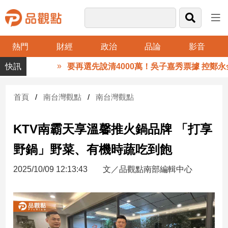
熱門
財經
政治
品論
影音
品
要再選先說清4000萬！吳子嘉秀票據 控鄭永金
觀
點
財
首頁
南台灣觀點
南台灣觀點
經
KTV南霸天享溫馨推火鍋品牌 「打享
台
灣
野鍋」野菜、有機時蔬吃到飽
財
經
2025/10/09 12:13:43
文／品觀點南部編輯中心
新
聞
產
經/
股