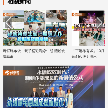
相關新聞
子/
感
情
藝
術
／
文
創
／
 體驗食
「正港雄有戲」10月登場 三檔高雄原
「高速青春
電
創劇作接力演出
育樂團發表
影
推
2026/08/07
2026/08/07
薦
科
技/
遊
戲
運
動