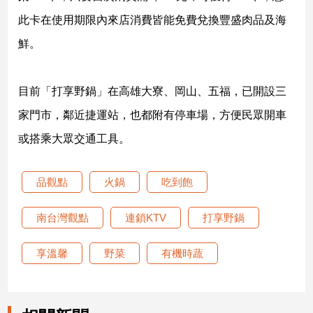
建
此卡在使用期限內來店消費皆能免費兌換豐盛肉品及海
築/
鮮。
室
內
設
目前「打享野鍋」在高雄大寮、岡山、五福，已開設三
計
旅
家門市，鄰近捷運站，也都附有停車場，方便民眾開車
遊/
或搭乘大眾交通工具。
美
食
星
品觀點
火鍋
吃到飽
座/
命
南台灣觀點
連鎖KTV
打享野鍋
理
消
享溫馨
野菜
有機時蔬
費
健
康/
親