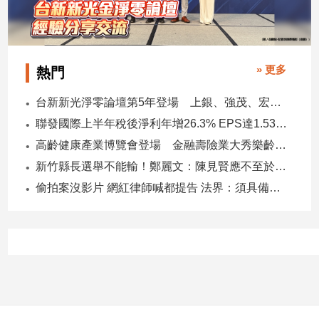
寵
物
Pet
» 更多
熱門
影
台新新光淨零論壇第5年登場 上銀、強茂、宏碁、金寶經驗分享！
音
聯發國際上半年稅後淨利年增26.3% EPS達1.53元 下半年茶飲與餐食齊發 營運可望逐季上升
專
區
高齡健康產業博覽會登場 金融壽險業大秀樂齡金融服務！
新竹縣長選舉不能輸！鄭麗文：陳見賢應不至於親痛仇快
偷拍案沒影片 網紅律師喊都提告 法界：須具備侵權要件
合
作
媒
體
投
稿