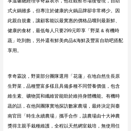
享溫馨總經理李奇霖表示，他在觀察市場後發現，自助
民
調
式火鍋雖多，但專注於健康的火鍋品牌卻非常稀少。因
國
此親自規畫，讓顧客能以最實惠的價格品嚐到最新鮮、
會
健康的食材，最低每人只要299元即享「野菜 & 有機時
焦
點
蔬」吃到飽，另外還有鮮美肉品&海鮮及豐富自助吧搭配
享用。
觀
點
李奇霖說，野菜部分團隊選用「花蓮」在地自然生長原
兩
岸/
生野菜，品種豐富多樣且具備多種不同營養價值，包含
國
維生素、礦物質和纖維皆能助於維持身體機能。有機時
際
蔬的話，在他與團隊實地探訪數家農場，最終決定與臺
社
會/
南官田「時生永續農場」攜手合作，該農場由十大神農
地
方
獎得主親手栽種維護，全程以天然網室栽培，無使用任