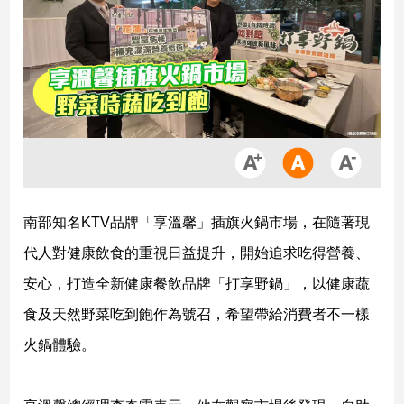
市
房
地
產
品
觀
點
政
南部知名KTV品牌「享溫馨」插旗火鍋市場，在隨著現
治
代人對健康飲食的重視日益提升，開始追求吃得營養、
政
安心，打造全新健康餐飲品牌「打享野鍋」，以健康蔬
治
焦
食及天然野菜吃到飽作為號召，希望帶給消費者不一樣
點
火鍋體驗。
品
觀
點