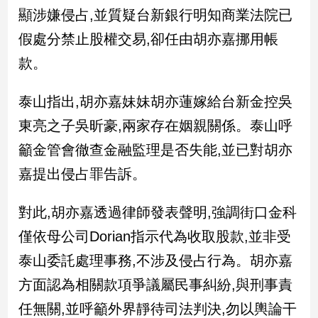
新
顯涉嫌侵占,並質疑台新銀行明知商業法院已
冠
假處分禁止股權交易,卻任由胡亦嘉挪用帳
病
毒
款。
專
區
泰山指出,胡亦嘉妹妹胡亦蓮嫁給台新金控吳
東亮之子吳昕豪,兩家存在姻親關係。泰山呼
南
籲金管會徹查金融監理是否失能,並已對胡亦
台
嘉提出侵占罪告訴。
灣
觀
點
對此,胡亦嘉透過律師發表聲明,強調街口金科
僅依母公司Dorian指示代為收取股款,並非受
南
台
泰山委託處理事務,不涉及侵占行為。胡亦嘉
灣
方面認為相關款項爭議屬民事糾紛,與刑事責
觀
點
任無關,並呼籲外界靜待司法判決,勿以輿論干