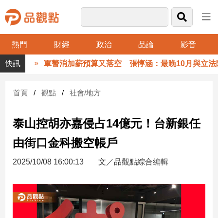
熱門
財經
政治
品論
影音
品
軍警消加薪預算又落空 張惇涵：最晚10月與立法院
觀
點
財
首頁
觀點
社會/地方
經
泰山控胡亦嘉侵占14億元！台新銀任
台
灣
由街口金科搬空帳戶
財
經
2025/10/08 16:00:13
文／品觀點綜合編輯
新
聞
產
經/
股