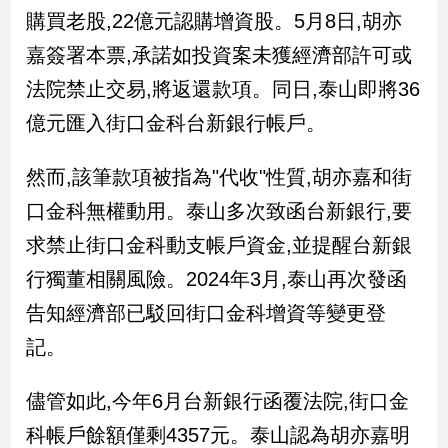
民
購買老股,22億元認購增資股。5月8日,胡亦
調
嘉簽署本票,承諾如投資案未獲經濟部許可或
國
會
法院禁止交易,將返還款項。同日,泰山即將36
焦
億元匯入街口金科台新銀行帳戶。
點
然而,該筆款項被指為"代收"性質,胡亦嘉和街
觀
口金科無權動用。泰山多次致函台新銀行,要
點
求禁止街口金科動支帳戶資金,並提醒台新銀
兩
行獨董相關風險。2024年3月,泰山再次發函
岸/
告知經濟部已駁回街口金科增資等變更登
國
際
記。
社
會/
儘管如此,今年6月台新銀行函覆法院,街口金
地
方
科帳戶餘額僅剩4357元。泰山認為胡亦嘉明