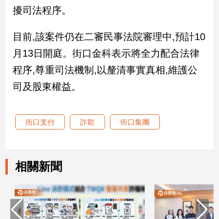
擾司法程序。
娛
目前,該案件仍在二審民事法院審理中,預計10
樂
月13日開庭。街口金科表示將全力配合法律
娛
程序,尊重司法機制,以釐清事實真相,維護公
樂
星
司及股東權益。
聞
流
行/
街口支付
詐欺
街口集團
時
尚
追
星
相關新聞
生
活