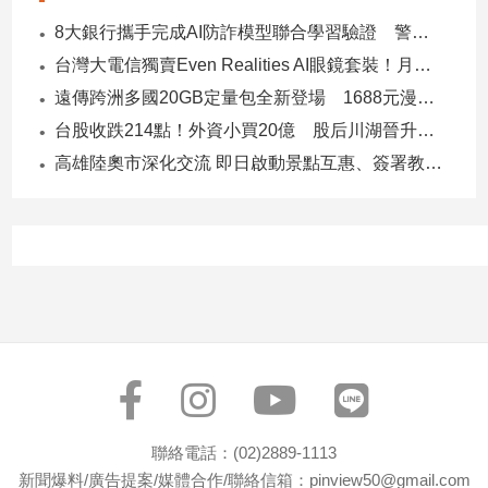
子/
8大銀行攜手完成AI防詐模型聯合學習驗證 警示帳戶準確度提升2倍
感
台灣大電信獨賣Even Realities AI眼鏡套裝！月付1399元 專案價3990
情
遠傳跨洲多國20GB定量包全新登場 1688元漫遊逾百國家！
藝
術
台股收跌214點！外資小買20億 股后川湖晉升萬金股
／
高雄陸奧市深化交流 即日啟動景點互惠、簽署教育合作MOU
文
創
／
電
影
推
薦
科
技/
遊
戲
運
聯絡電話：(02)2889-1113
動
新聞爆料/廣告提案/媒體合作/聯絡信箱：pinview50@gmail.com