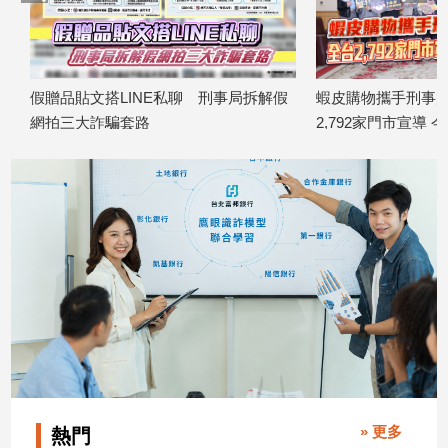
建
築/
室
內
假贈品貼文搭LINE私聊 刑事局拆解假
蝦皮購物攜手刑事局共
設
網拍三大詐騙套路
2,792家門市宣導 今
計
2026/04/02
2026/04/01
旅
遊/
美
食
星
座/
命
理
消
費
健
康/
» 更多
熱門
親