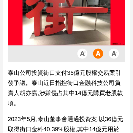
市
房
地
產
品
觀
點
政
泰山公司投資街口支付36億元股權交易案引
治
發爭議。泰山近日指控街口金融科技公司負
政
責人胡亦嘉,涉嫌侵占其中14億元購買老股款
治
項。
焦
點
品
2023年5月,泰山董事會通過投資案,以36億元
觀
取得街口金科40.39%股權,其中14億元用於
點