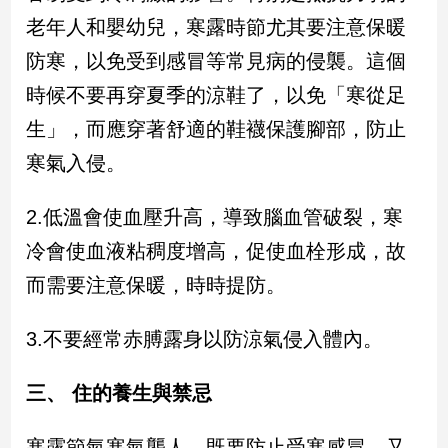
寵
老年人和嬰幼兒，寒露時節尤其要注意保暖
物
Pet
防寒，以免受到感冒等常見病的侵襲。這個
時候不要再穿夏季的涼鞋了，以免「寒從足
影
生」，而應穿著舒適的鞋襪保護腳部，防止
音
寒氣入侵。
專
區
2.低溫會使血壓升高，導致腦血管破裂，寒
冷會使血液粘稠度增高，促使血栓形成，故
合
而需要注意保暖，時時提防。
作
媒
3.不要經常赤膊露身以防涼氣侵入體內。
體
三、 住的養生與禁忌
投
稿
寒露節氣寒氣襲人，既要防止受寒感冒，又