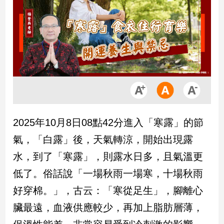
市
房
地
產
品
觀
點
政
2025年10月8日08點42分進入「寒露」的節
治
氣，「白露」後，天氣轉涼，開始出現露
政
水，到了「寒露」，則露水日多，且氣溫更
治
低了。俗話說「一場秋雨一場寒，十場秋雨
焦
點
好穿棉。」，古云：「寒從足生」，腳離心
品
臟最遠，血液供應較少，再加上脂肪層薄，
觀
點