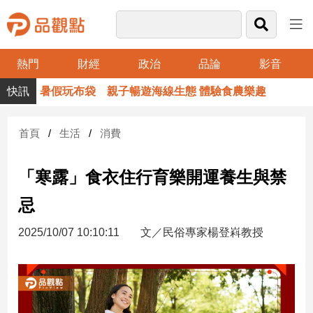
熱門
財經
政治
品論
影音
品
暑假玩布袋 親子暢遊海線生態 體驗食農樂趣
觀
點
財
首頁
生活
消費
經
「寒露」食衣住行育樂開運養生與禁
台
灣
忌
財
經
2025/10/07 10:10:11
文／民俗專家楊登嵙教授
新
聞
產
經/
股