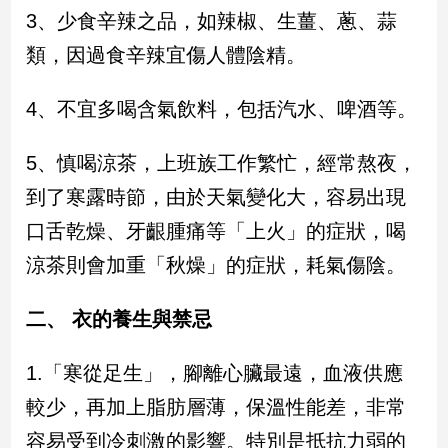
子/
3、少食辛辣之品，如辣椒、生薑、蔥、蒜
感
類，因過食辛辣宜傷人體陰精。
情
藝
4、不宜多喝含氣飲料，包括汽水、啤酒等。
術
／
文
5、慎喝涼茶，上班族工作繁忙，經常熬夜，
創
到了寒露時節，由於天氣變化大，容易出現
／
電
口舌乾燥、牙齦腫痛等「上火」的症狀，喝
影
推
涼茶則會加重「秋燥」的症狀，耗氣傷陰。
薦
科
二、 衣的養生與禁忌
技/
遊
1.「寒從足生」，腳離心臟最遠，血液供應
戲
較少，再加上脂肪層薄，保溫性能差，非常
運
動
容易受到冷刺激的影響。特別是抵抗力弱的