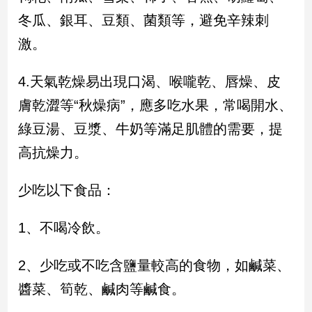
冬瓜、銀耳、豆類、菌類等，避免辛辣刺
建
築/
激。
室
內
設
4.天氣乾燥易出現口渴、喉嚨乾、唇燥、皮
計
膚乾澀等“秋燥病”，應多吃水果，常喝開水、
旅
綠豆湯、豆漿、牛奶等滿足肌體的需要，提
遊/
美
高抗燥力。
食
星
少吃以下食品：
座/
命
理
1、不喝冷飲。
消
費
2、少吃或不吃含鹽量較高的食物，如鹹菜、
健
醬菜、筍乾、鹹肉等鹹食。
康/
親