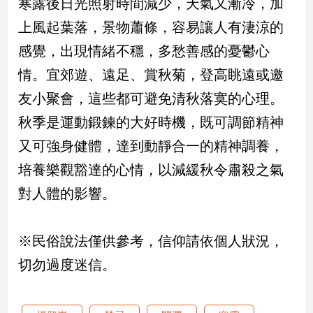
寒露後日光照射時間減少，天氣又漸冷，加
上風起葉落，景物蕭條，容易讓人有淒涼的
感覺，出現情緒不穩，多愁善感的憂鬱心
情。宜郊遊、遠足、賞秋菊，登高眺遠或邀
友小聚會，這些都可避免清秋落寞的心理。
秋季是運動鍛鍊的大好時機，既可調節精神
又可強身健體，達到動靜合一的精神調養，
培養樂觀豁達的心情，以減緩秋令肅殺之氣
對人體的影響。
※民俗說法僅供參考，信仰請依個人狀況，
切勿過度迷信。