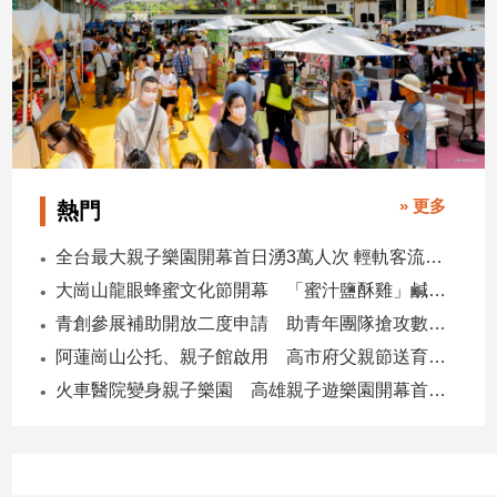
» 更多
熱門
全台最大親子樂園開幕首日湧3萬人次 輕軌客流增20倍
大崗山龍眼蜂蜜文化節開幕 「蜜汁鹽酥雞」鹹甜跨界搶話題
青創參展補助開放二度申請 助青年團隊搶攻數位轉型商機
阿蓮崗山公托、親子館啟用 高市府父親節送育兒暖禮
火車醫院變身親子樂園 高雄親子遊樂園開幕首日爆棚