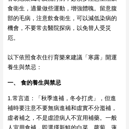
新
食衛生，適量做些運動，增強體魄。留意腹
冠
病
部的毛病，注意飲食衛生，可以減低染病的
毒
機會，不要常去醫院探病，以免替人受災
專
區
厄。
南
以下依照食衣住行育樂來建議「寒露」開運
台
養生與禁忌：
灣
觀
一、 食的養生與禁忌
點
1.常言道：「秋季進補，冬令打虎」，但進
南
台
補時要注意不要無病進補和虛實不分濫補，
灣
觀
虛者補之，不是虛證病人不宜用補藥。一般
點
人宜用食補，即選擇新鮮的白菜、蘿蔔、蓮