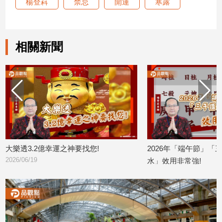
楊登嵙
禁忌
開運
寒露
相關新聞
大樂透3.2億幸運之神要找您!
2026年「端午節」「
2026/06/19
水」效用非常強!
2026/06/17