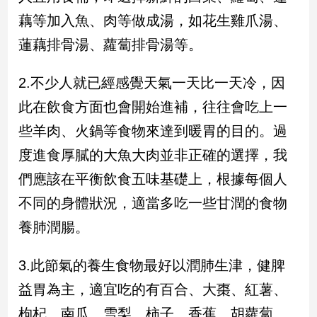
藕等加入魚、肉等做成湯，如花生雞爪湯、
娛
蓮藕排骨湯、蘿蔔排骨湯等。
樂
2.不少人就已經感覺天氣一天比一天冷，因
娛
樂
此在飲食方面也會開始進補，往往會吃上一
星
些羊肉、火鍋等食物來達到暖胃的目的。過
聞
流
度進食厚膩的大魚大肉並非正確的選擇，我
行/
們應該在平衡飲食五味基礎上，根據每個人
時
尚
不同的身體狀況，適當多吃一些甘潤的食物
追
養肺潤腸。
星
3.此節氣的養生食物最好以潤肺生津，健脾
生
益胃為主，適宜吃的有百合、大棗、紅薯、
活
枸杞、南瓜、雪梨、柿子、香蕉、胡蘿蔔、