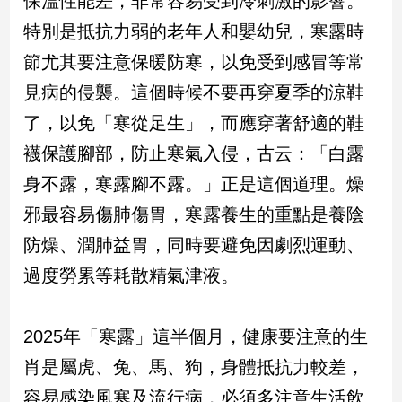
保溫性能差，非常容易受到冷刺激的影響。
民
特別是抵抗力弱的老年人和嬰幼兒，寒露時
調
國
節尤其要注意保暖防寒，以免受到感冒等常
會
見病的侵襲。這個時候不要再穿夏季的涼鞋
焦
點
了，以免「寒從足生」，而應穿著舒適的鞋
襪保護腳部，防止寒氣入侵，古云：「白露
觀
身不露，寒露腳不露。」正是這個道理。燥
點
邪最容易傷肺傷胃，寒露養生的重點是養陰
防燥、潤肺益胃，同時要避免因劇烈運動、
兩
岸/
過度勞累等耗散精氣津液。
國
際
社
2025年「寒露」這半個月，健康要注意的生
會/
肖是屬虎、兔、馬、狗，身體抵抗力較差，
地
方
容易感染風寒及流行病，必須多注意生活飲