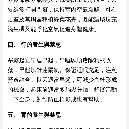
專
要經常打開門窗，保持室內空氣新鮮。可在
區
居室及其周圍種植綠葉花卉，既能讓環境充
【我
的
滿生機又能凈化空氣促進身體健康。
觀
點】
四、 行的養生與禁忌
寒露起宜早睡早起，早睡以順應陰精的收
藏，早起以舒達陽氣。保證睡眠充足，注意
勞逸結合。秋天適當早起，可減少血栓形成
的機會，起床前適當多躺幾分鐘，舒展活動
一下全身，對預防血栓形成也有幫助。
五、 育的養生與禁忌