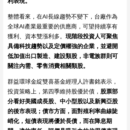
利表現。
子/
感
整體看來，在AI長線趨勢不變下，台廠作為
情
全球AI產業最重要的供應商，可望持續享有
藝
術
獲利、資本雙漲利多。
現階段投資人可聚焦
／
文
具備科技趨勢以及定價權強的企業，並避開
創
低加值出口製造、建設類股，非電族群則可
／
電
關注內需、零售消費相關類股。
影
推
群益環球金綻雙喜基金經理人許書銘表示，
薦
科
投資策略上，第四季維持股優於債，
股票部
技/
分看好美國成長股、中小型股以及新興亞股
遊
戲
的後市表現；債市方面，面對殖利率曲線陡
運
峭化，短債表現將優於長債，而在降息期
動