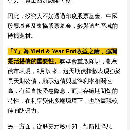
引力，資金回流動能可期。
新
冠
因此，投資人不妨透過印度股票基金、中國
病
毒
股票基金及東協股票基金，參與這些區域的
專
區
轉機題材。
「Y」為 Yield & Year End收益之鑰，強調
南
靈活搭債的重要性。
聯準會重啟降息，觀察
台
債市表現，9月以來，短天期債指數表現強於
灣
觀
長天期公債，顯示短債與基準利率相關性
點
高，有望直接受惠降息，而其存續期間短的
南
特性，在利率變化多端環境下，也能展現較
台
佳的防禦力。
灣
觀
點
另一方面，從歷史經驗可知，預防性降息