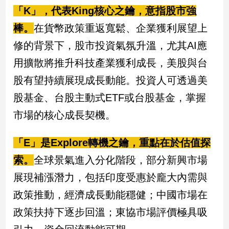
民
「K」，代表King核心之鑰，意指股市強
調
棒。
在貨幣政策重返寬鬆、企業獲利展望上
國
會
修的背景下，股市投資氣氛升溫，尤其AI應
焦
用擴散將推升科技產業獲利成長，美股與台
點
股有望持續展現成長動能。投資人可透過美
股基金、台股主動式ETF或台股基金，掌握
觀
市場的核心成長契機。
點
兩
「E」是Explore轉機之鑰，重點在於估值探
岸/
索。
全球景氣進入分化階段，部分新興市場
國
際
展現補漲潛力，包括印度受惠於龐大內需與
社
政策推動，經濟成長動能穩健；中國市場在
會/
地
政策扶持下逐步回溫；東協市場評價極具吸
方