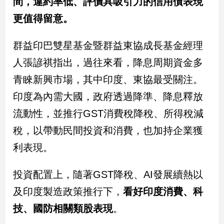
間，違約率低、評價具吸引力的信用債表現
寵
物
更值得留意。
Pet
群益印巴雙星基金暨群益東協成長基金經理
影
人張諺祺指出，過往來看，降息周期資金多
音
青睞新興市場，其中印度、東協最受關注。
專
印度為內需大國，政府透過降準、降息釋放
區
流動性，並推行GST消費稅降稅、所得稅減
稅，以帶動民間投資和消費，也加持企業獲
合
利表現。
作
媒
體
投資配置上，隨著GST降稅、AI發展續熱以
及印度製造政策推行下，
看好印度消費、科
投
技、國防相關類股表現
。
稿