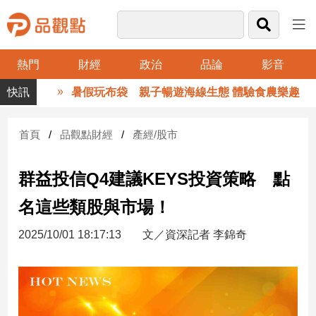
熱門
財經
政治
品論
影音
品
暑假玩布袋 親子暢遊海線生態 體驗食農樂趣
觀
點
財
首頁
品觀點財經
產經/股市
經
群益投信Q4建議KEYS投資策略 點
台
灣
名這些類股與市場！
財
經
2025/10/01 18:17:13
文／資深記者 李錦奇
新
聞
產
經/
股