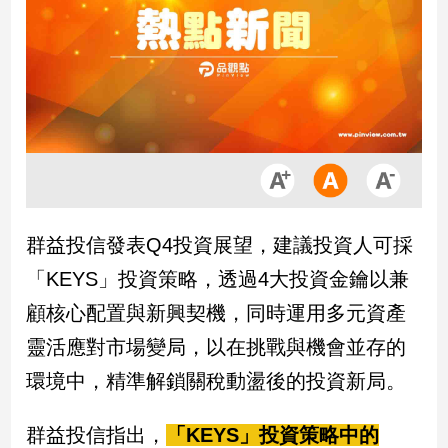
市
房
地
產
品
觀
點
政
群益投信發表Q4投資展望，建議投資人可採
治
「KEYS」投資策略，透過4大投資金鑰以兼
政
顧核心配置與新興契機，同時運用多元資產
治
靈活應對市場變局，以在挑戰與機會並存的
焦
點
環境中，精準解鎖關稅動盪後的投資新局。
品
觀
群益投信指出，
「KEYS」投資策略中的
點