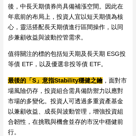
後，中長天期債券尚具備補漲空間。因此在
娛
年底前的布局上，投資人宜以短天期債為核
樂
心，靈活搭配長天期債進行區間操作，以同
步兼顧收益與波動控管需求。
娛
樂
星
值得關注的標的包括短天期及長天期 ESG投
聞
等債 ETF，以及優選非投等債 ETF。
流
行/
時
最後的「S」意指Stability穩健之鑰
，面對市
尚
場風險仍存，投資組合需具備防禦力以應對
追
星
市場的多變化。投資人可透過多重資產基金
以兼顧收益、成長與波動管理，增強投資組
合韌性，在挑戰與機會並存的市況中穩健前
生
活
行。