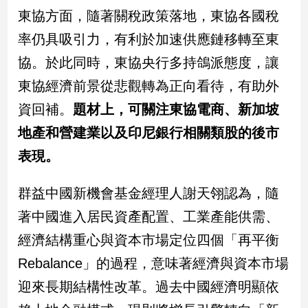
專
東協方面，隨著關稅政策落地，東協各國稅
區
率仍具吸引力，有利於加速供應鏈移轉至東
【我
協。於此同時，東協央行多持鴿派態度，讓
的
觀
東協經濟前景從悲觀轉為正向看待，有助外
點】
資回補。
題材上，可關注東協電商、新加坡
地產和營建業以及印尼銀行相關類股的後市
表現。
群益中國新機會基金經理人謝天翎認為，隨
著中國進入居民資產配置、工業產能供需、
經濟結構重心與資本市場定位四個「再平衡
Rebalance」的過程，意味著經濟與資本市場
迎來長期結構性改革。過去中國經濟明顯依