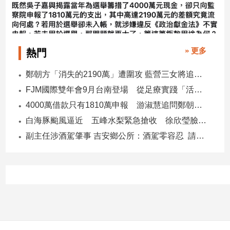
» 更多
熱門
鄭朝方「消失的2190萬」遭圍攻 藍營三女將追金流 拿出還款證明
FJM國際雙年會9月台南登場 從足療實踐「活出愛」
4000萬借款只有1810萬申報 游淑慧追問鄭朝方：2190萬差額去哪了
白海豚颱風逼近 五峰水梨緊急搶收 徐欣瑩臉書急呼「搶救五峰水梨」
副主任涉酒駕肇事 吉安鄉公所：酒駕零容忍 請辭獲准