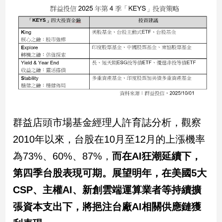
建
築/
室
內
設
計
旅
遊/
美
食
群益店頭市場基金經理人許育誌分析，觀察
星
座/
2010年以來，台股在10月至12月的上漲機率
命
為73%、60%、87%，
而在AI狂潮延續下，
理
第四季台股表現可期。展望明年，在美國5大
消
費
CSP、主權AI、新創雲端運算業者等持續擴
健
張資本支出下，將挹注台廠AI相關供應鏈獲
康/
親