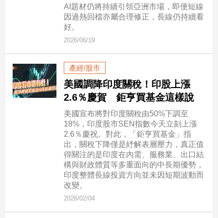
市
AI題材仍將持續引領亞洲市場，即便短線
因過熱回檔亦屬合理修正，長線仍持續看
房
好。
地
產
2026/06/19
產經/股市
品
美國調降印度關稅！印股上漲
觀
2.6％慶賀 鉅亨買基金這樣說
點
政
美國宣布將對印度關稅由50%下調至
18%，印度股市SEN指數今天立刻上漲
治
2.6％慶祝。對此，「鉅亨買基金」指
出，關稅下降僅是紓解表層壓力，真正值
政
得關注的是印度在內需、服務業、出口結
治
構與財政體質等多重面向的中長期優勢，
焦
印度整體長線投資方向並未因短期波動而
點
改變。
品
2026/02/04
觀
點