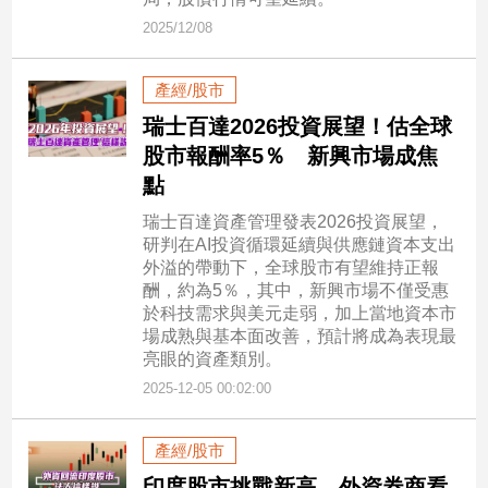
寵
2025/12/08
物
Pet
產經/股市
瑞士百達2026投資展望！估全球
影
股市報酬率5％ 新興市場成焦
音
點
專
區
瑞士百達資產管理發表2026投資展望，
研判在AI投資循環延續與供應鏈資本支出
外溢的帶動下，全球股市有望維持正報
酬，約為5％，其中，新興市場不僅受惠
合
於科技需求與美元走弱，加上當地資本市
作
場成熟與基本面改善，預計將成為表現最
媒
亮眼的資產類別。
體
2025-12-05 00:02:00
投
產經/股市
稿
印度股市挑戰新高 外資券商看