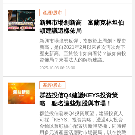
產經/股市
新興市場創新高 富蘭克林坦伯
頓建議這樣佈局
新興市場強勢反彈，指數於上周創下歷史
新高，是自2021年2月以來首次再次創下
歷史新高。至於後市如何看待？該如何投
資佈局？來看法人的解析建議。
2025-10-03 06:28:00
產經/股市
群益投信Q4建議KEYS投資策
略 點名這些類股與市場！
群益投信發表Q4投資展望，建議投資人
可採「KEYS」投資策略，透過4大投資
金鑰以兼顧核心配置與新興契機，同時運
用多元資產靈活應對市場變局，以在挑戰