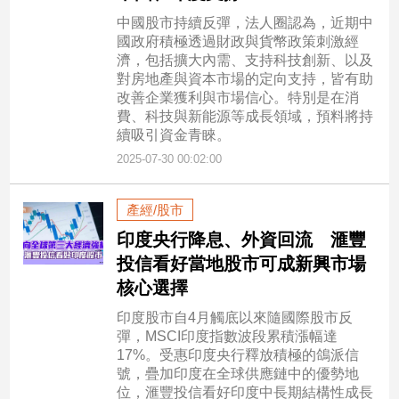
中國股市持續反彈，法人圈認為，近期中
國政府積極透過財政與貨幣政策刺激經
濟，包括擴大內需、支持科技創新、以及
對房地產與資本市場的定向支持，皆有助
改善企業獲利與市場信心。特別是在消
費、科技與新能源等成長領域，預料將持
續吸引資金青睞。
2025-07-30 00:02:00
產經/股市
印度央行降息、外資回流 滙豐
投信看好當地股市可成新興市場
核心選擇
印度股市自4月觸底以來隨國際股市反
彈，MSCI印度指數波段累積漲幅達
17%。受惠印度央行釋放積極的鴿派信
號，疊加印度在全球供應鏈中的優勢地
位，滙豐投信看好印度中長期結構性成長