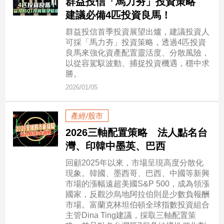
群益投信「馬力夯」投資策略
建議必備4匹投資良馬！
娛
群益投信首季投資展望出爐，建議投資人
樂
可採「馬力夯」投資策略，透過4匹投資
良馬來強化資產配置靈活度、分散風險，
娛
以從容駕馭波動、捕捉投資機遇，穩中求
樂
勝。
星
2026/01/05
聞
流
產經/股市
行/
時
2026三軸配置策略 法人點名台
尚
灣、印韓中墨英、巴西
追
回顧2025年以來，市場呈現高度分散化
星
現象。韓國、墨西哥、巴西、中國等新興
市場的漲幅遠超美國S&P 500，成為領漲
國家，反觀沙烏地阿拉伯則是少數負報酬
生
市場。富蘭克林坦伯頓全球指數投資組合
活
主管Dina Ting建議，採取三軸配置策