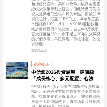
包括盧比疲軟、美印關稅角力以及美國簽
子/
證收緊政策等利空疑雲，但此時反而為投
感
資人提供逢低進場布局的時點。根據彭博
情
資訊統計，截至12月9日止，今年印度股
藝
市漲幅僅10%，其中，MSCI印度指數相
術
較於整體新興市場指數，自去年9月以來
／
更大幅落後35%，創下過去30年以來罕見
文
的折價表現，早已浮現「落後補漲」的投
創
資契機。
／
2025/12/10
電
影
推
產經/股市
薦
中信銀2026投資展望 建議採
科
「成長核心、多元配置」心法
技/
遊
中信銀行今（8）日發布2026年投資展望
戲
指出，全球經濟有望在政策支持下需求復
運
甦、製造業景氣再擴張與人工智慧投資熱
動
潮等三大動能驅使下，將持續溫和成長格
局，股債行情可望延續。