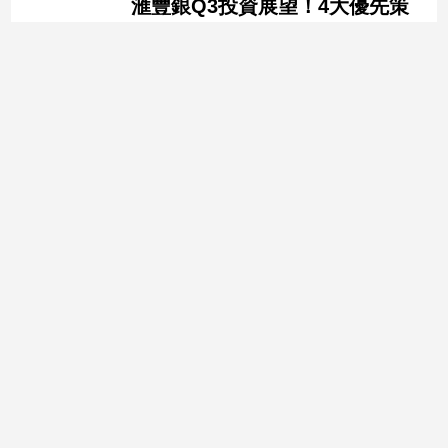
滙豐銀Q3投資展望！4大優先策
略 超額配置這5大市場
滙豐銀行今天發表第三季投資展望，建議
透過全球多元資產配置，主動型管理、投
資優質資產和結構成長主題，建構具韌性
的投資組合。至於看好哪些市場?如何看
待對等關稅與中東局勢，近一步來瞭解。
2025-06-23 15:04:56
聯絡電話：(02)2889-1113
新聞爆料/廣告提案/媒體合作/聯絡信箱：pinview50@gmail.com
品觀點 版權所有 ©2022 品觀點 All Rights Reserved.