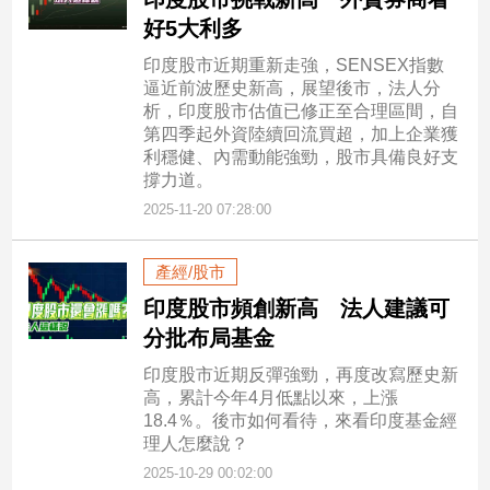
專
好5大利多
區
印度股市近期重新走強，SENSEX指數
【我
逼近前波歷史新高，展望後市，法人分
的
析，印度股市估值已修正至合理區間，自
觀
第四季起外資陸續回流買超，加上企業獲
利穩健、內需動能強勁，股市具備良好支
點】
撐力道。
2025-11-20 07:28:00
產經/股市
印度股市頻創新高 法人建議可
分批布局基金
印度股市近期反彈強勁，再度改寫歷史新
高，累計今年4月低點以來，上漲
18.4％。後市如何看待，來看印度基金經
理人怎麼說？
2025-10-29 00:02:00