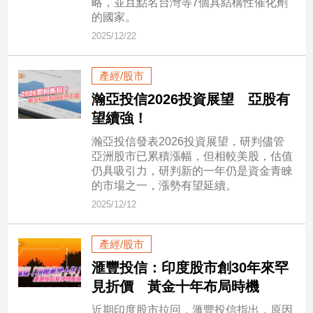
略，並且點名台灣等7個具結構性催化劑
的國家。
建
築/
2025/12/22
室
內
產經/股市
設
計
瀚亞投信2026投資展望 亞股有
旅
望續強！
遊/
瀚亞投信發表2026投資展望，研判儘管
美
亞洲股市已累積漲幅，但相較美股，估值
食
仍具吸引力，研判新的一年仍是資金青睞
星
的市場之一，漲勢有望延續。
座/
2025/12/12
命
理
產經/股市
消
費
滙豐投信：印度股市創30年來罕
健
見折價 黃金十年布局時機
康/
近期印度股市拉回，滙豐投信指出，原因
親