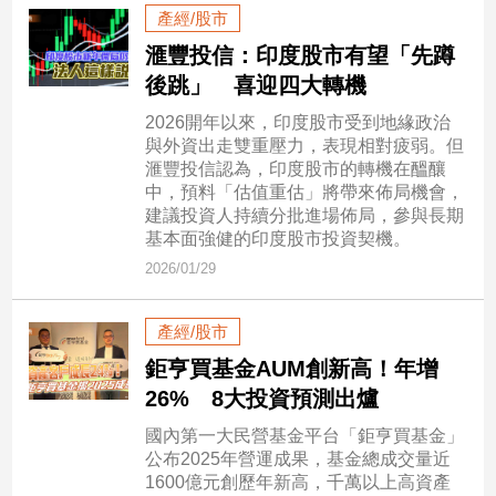
民
產經/股市
調
滙豐投信：印度股市有望「先蹲
國
後跳」 喜迎四大轉機
會
焦
2026開年以來，印度股市受到地緣政治
點
與外資出走雙重壓力，表現相對疲弱。但
滙豐投信認為，印度股市的轉機在醞釀
中，預料「估值重估」將帶來佈局機會，
建議投資人持續分批進場佈局，參與長期
觀
基本面強健的印度股市投資契機。
點
2026/01/29
兩
岸/
產經/股市
國
鉅亨買基金AUM創新高！年增
際
26% 8大投資預測出爐
社
會/
國內第一大民營基金平台「鉅亨買基金」
地
公布2025年營運成果，基金總成交量近
方
1600億元創歷年新高，千萬以上高資產