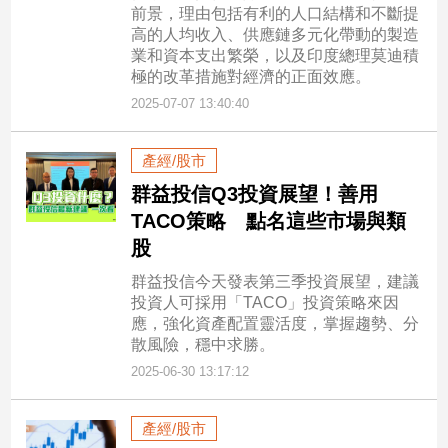
前景，理由包括有利的人口結構和不斷提
高的人均收入、供應鏈多元化帶動的製造
業和資本支出繁榮，以及印度總理莫迪積
極的改革措施對經濟的正面效應。
2025-07-07 13:40:40
產經/股市
群益投信Q3投資展望！善用
TACO策略 點名這些市場與類
股
群益投信今天發表第三季投資展望，建議
投資人可採用「TACO」投資策略來因
應，強化資產配置靈活度，掌握趨勢、分
散風險，穩中求勝。
2025-06-30 13:17:12
產經/股市