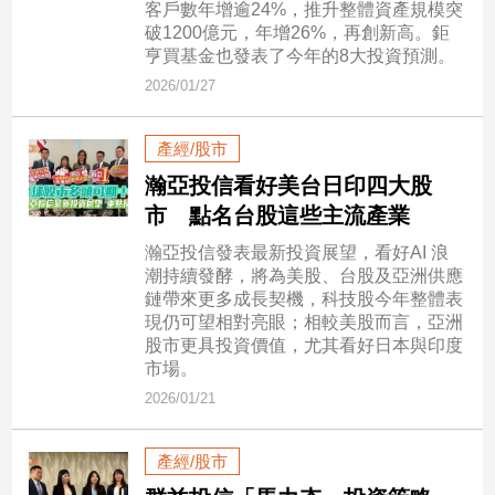
客戶數年增逾24%，推升整體資產規模突
新
破1200億元，年增26%，再創新高。鉅
冠
亨買基金也發表了今年的8大投資預測。
病
毒
2026/01/27
專
區
產經/股市
瀚亞投信看好美台日印四大股
南
市 點名台股這些主流產業
台
瀚亞投信發表最新投資展望，看好AI 浪
灣
潮持續發酵，將為美股、台股及亞洲供應
觀
鏈帶來更多成長契機，科技股今年整體表
現仍可望相對亮眼；相較美股而言，亞洲
點
股市更具投資價值，尤其看好日本與印度
市場。
南
台
2026/01/21
灣
觀
產經/股市
點