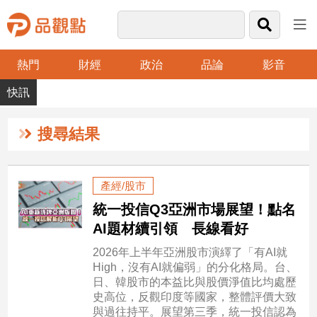
熱門
財經
政治
品論
影音
品
觀
點
財
搜尋結果
經
台
產經/股市
灣
統一投信Q3亞洲市場展望！點名
財
經
AI題材續引領 長線看好
新
2026年上半年亞洲股市演繹了「有AI就
聞
High，沒有AI就偏弱」的分化格局。台、
產
日、韓股市的本益比與股價淨值比均處歷
經/
史高位，反觀印度等國家，整體評價大致
股
與過往持平。展望第三季，統一投信認為