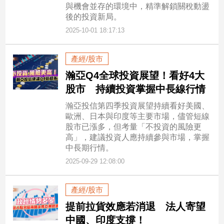
與機會並存的環境中，精準解鎖關稅動盪
後的投資新局。
2025-10-01 18:17:13
產經/股市
瀚亞Q4全球投資展望！看好4大
股市 持續投資掌握中長線行情
瀚亞投信第四季投資展望持續看好美國、
歐洲、日本與印度等主要市場，儘管短線
股市已漲多，但考量「不投資的風險更
高」，建議投資人應持續參與市場，掌握
中長期行情。
2025-09-29 12:08:00
產經/股市
提前拉貨效應若消退 法人寄望
中國、印度支撐！